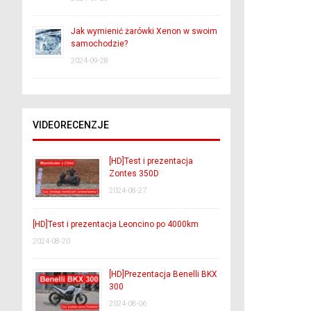
Jak wymienić żarówki Xenon w swoim
samochodzie?
2024-09-28
VIDEORECENZJE
[HD]Test i prezentacja
Zontes 350D
2024-08-27
[HD]Test i prezentacja Leoncino po 4000km
2024-08-20
[HD]Prezentacja Benelli BKX
300
2024-08-06