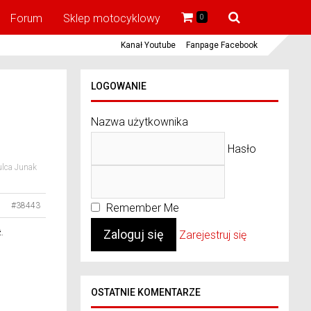
Forum
Sklep motocyklowy
0
Kanał Youtube
Fanpage Facebook
LOGOWANIE
Nazwa użytkownika
Hasło
ulca Junak
#38443
Remember Me
.
Zarejestruj się
OSTATNIE KOMENTARZE