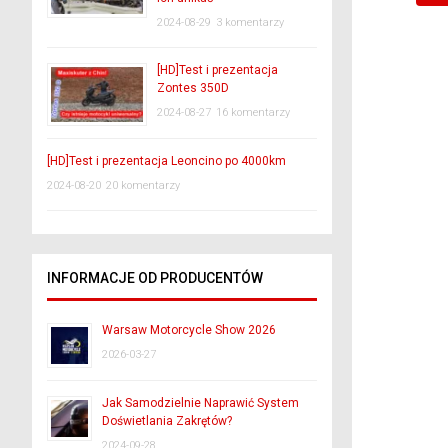
2024-08-29
3 komentarzy
[HD]Test i prezentacja
Zontes 350D
2024-08-27
16 komentarzy
[HD]Test i prezentacja Leoncino po 4000km
2024-08-20
20 komentarzy
INFORMACJE OD PRODUCENTÓW
Warsaw Motorcycle Show 2026
2026-03-27
Jak Samodzielnie Naprawić System
Doświetlania Zakrętów?
2024-09-28