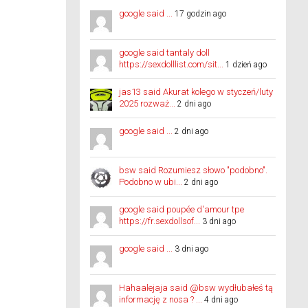
google said ...
17 godzin ago
google said tantaly doll
https://sexdolllist.com/sit...
1 dzień ago
jas13 said Akurat kolego w styczeń/luty
2025 rozważ...
2 dni ago
google said ...
2 dni ago
bsw said Rozumiesz słowo "podobno".
Podobno w ubi...
2 dni ago
google said poupée d'amour tpe
https://fr.sexdollsof...
3 dni ago
google said ...
3 dni ago
Hahaalejaja said @bsw wydłubałeś tą
informację z nosa ? ...
4 dni ago