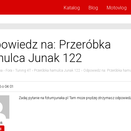
Katalog
Blog
Motovlog
owiedz na: Przeróbka
ulca Junak 122
na
›
Fora
›
Tuning 4T
›
Przeróbka hamulca Junak 122
›
Odpowiedz na: Przeróbka ham
6 o 04:01
Zadaj pytanie na fotumjunaka.pl Tam może prędzej otrzymasz odpowiedź
ek
ć