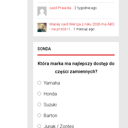
said Prawda...
2 tygodnie ago
Maciej said Wersja z roku 2026 ma ABS
- na przód i t...
1 miesiąc ago
SONDA
Która marka ma najlepszy dostęp do
części zamiennych?
Yamaha
Honda
Suzuki
Barton
Junak / Zontes