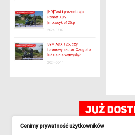
[HD]Test i prezentacja
Romet XDV
|motocykle125.pl
2024-07-02
SYM ADX 125, czyli
terenowy skuter. Czego to
ludzie nie wymyślą?
2024-06-11
Cenimy prywatność użytkowników