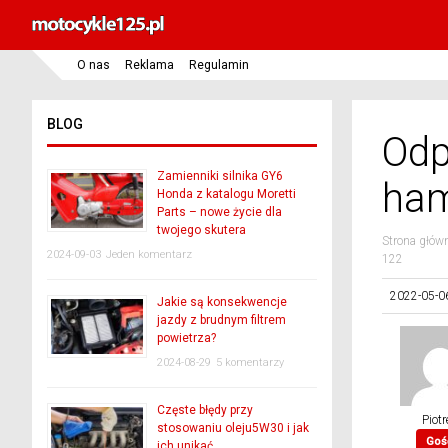
O nas
Reklama
Regulamin
BLOG
Odp
Zamienniki silnika GY6
ham
Honda z katalogu Moretti
Parts – nowe życie dla
twojego skutera
Strona głów
2024-09-03
Jeden komentarz
122
2022-05-0
Jakie są konsekwencje
jazdy z brudnym filtrem
powietrza?
2024-08-29
5 komentarzy
Częste błędy przy
Piotr
stosowaniu oleju5W30 i jak
Goś
ich unikać