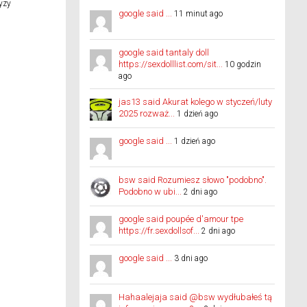
yzy
google said ...
11 minut ago
google said tantaly doll
https://sexdolllist.com/sit...
10 godzin
ago
jas13 said Akurat kolego w styczeń/luty
2025 rozważ...
1 dzień ago
google said ...
1 dzień ago
bsw said Rozumiesz słowo "podobno".
Podobno w ubi...
2 dni ago
google said poupée d'amour tpe
https://fr.sexdollsof...
2 dni ago
google said ...
3 dni ago
Hahaalejaja said @bsw wydłubałeś tą