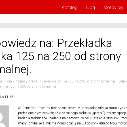
Katalog
Blog
Motovlog
owiedz na: Przekładka
nika 125 na 250 od strony
malnej.
na
›
Fora
›
Przepisy prawa
›
Przekładka silnika 125 na 250 od strony formalnej.
›
Odpow
ilnika 125 na 250 od strony formalnej.
9 o 11:15
@ Beniamin Przepisy mocno się zmieniły, przekładka silnika musi być z
profesjonalnym serwisie (nie da się tego zrobić w „garażu”). Potem specja
badania techniczne i badania na hamowni w celu ustalenia stosunku mo
masy (chyba że silnik ma homologację na EU do konkretnego typu motocy