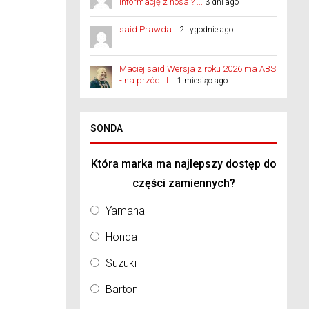
informację z nosa ? ...
3 dni ago
said Prawda...
2 tygodnie ago
Maciej said Wersja z roku 2026 ma ABS
- na przód i t...
1 miesiąc ago
SONDA
Która marka ma najlepszy dostęp do
części zamiennych?
Yamaha
Honda
Suzuki
Barton