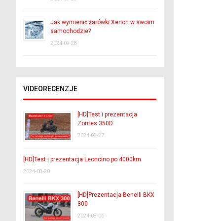
Jak wymienić żarówki Xenon w swoim
samochodzie?
2024-09-28
VIDEORECENZJE
[HD]Test i prezentacja
Zontes 350D
2024-08-27
[HD]Test i prezentacja Leoncino po 4000km
2024-08-20
[HD]Prezentacja Benelli BKX
300
2024-08-06