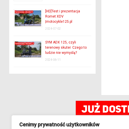
[HD]Test i prezentacja
Romet XDV
|motocykle125.pl
2024-07-02
SYM ADX 125, czyli
terenowy skuter. Czego to
ludzie nie wymyślą?
2024-06-11
Cenimy prywatność użytkowników