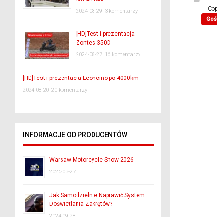
Co
2024-08-29
3 komentarzy
Goś
[HD]Test i prezentacja
Zontes 350D
2024-08-27
16 komentarzy
[HD]Test i prezentacja Leoncino po 4000km
2024-08-20
20 komentarzy
INFORMACJE OD PRODUCENTÓW
Warsaw Motorcycle Show 2026
2026-03-27
Jak Samodzielnie Naprawić System
Doświetlania Zakrętów?
2024-09-28