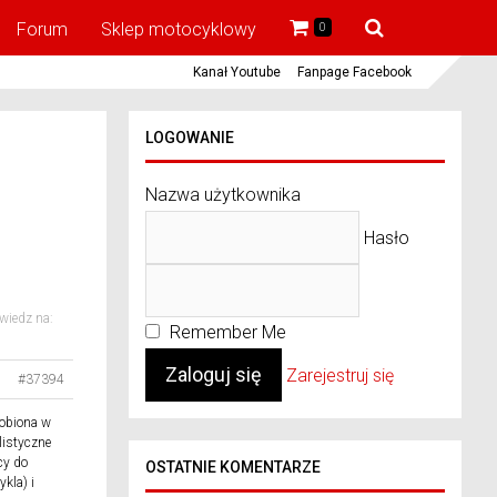
Forum
Sklep motocyklowy
0
Kanał Youtube
Fanpage Facebook
LOGOWANIE
Nazwa użytkownika
Hasło
iedz na:
Remember Me
Zarejestruj się
#37394
robiona w
listyczne
cy do
OSTATNIE KOMENTARZE
kla) i