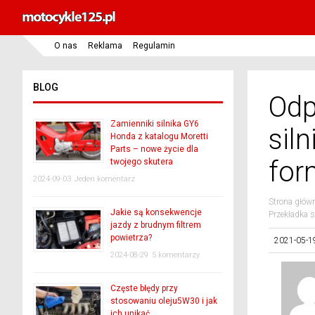
O nas
Reklama
Regulamin
BLOG
Odp
Zamienniki silnika GY6
sil
Honda z katalogu Moretti
Parts – nowe życie dla
for
twojego skutera
2024-09-03
Jeden komentarz
Strona głów
Jakie są konsekwencje
Przekładka s
jazdy z brudnym filtrem
powietrza?
2021-05-1
2024-08-29
5 komentarzy
Częste błędy przy
stosowaniu oleju5W30 i jak
ich unikać