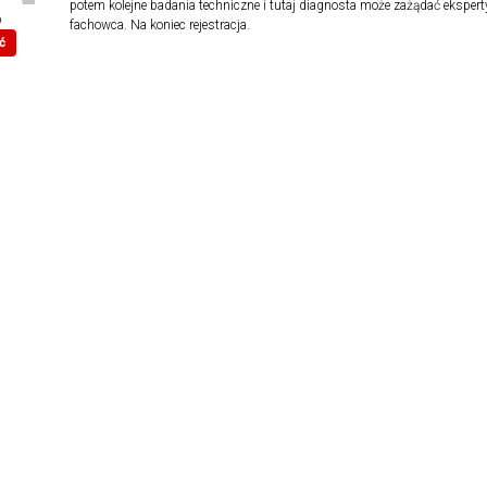
potem kolejne badania techniczne i tutaj diagnosta może zażądać ekspert
p
fachowca. Na koniec rejestracja.
ć