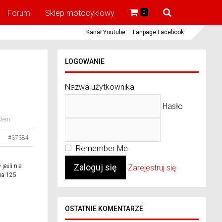
Forum
Sklep motocyklowy
0
Kanał Youtube
Fanpage Facebook
LOGOWANIE
Nazwa użytkownika
Hasło
klem
#37384
Remember Me
eśli nie
Zarejestruj się
 na 125
OSTATNIE KOMENTARZE