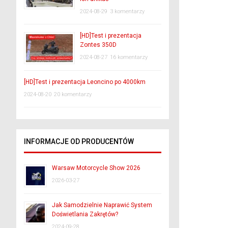
2024-08-29
3 komentarzy
[HD]Test i prezentacja
Zontes 350D
2024-08-27
16 komentarzy
[HD]Test i prezentacja Leoncino po 4000km
2024-08-20
20 komentarzy
INFORMACJE OD PRODUCENTÓW
Warsaw Motorcycle Show 2026
2026-03-27
Jak Samodzielnie Naprawić System
Doświetlania Zakrętów?
2024-09-28