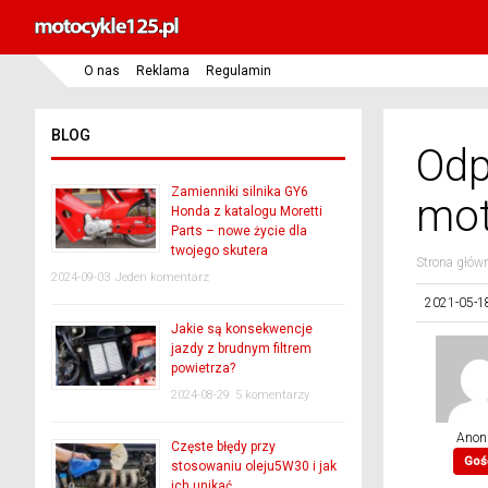
O nas
Reklama
Regulamin
BLOG
Odp
Zamienniki silnika GY6
mot
Honda z katalogu Moretti
Parts – nowe życie dla
twojego skutera
Strona głów
2024-09-03
Jeden komentarz
2021-05-1
Jakie są konsekwencje
jazdy z brudnym filtrem
powietrza?
2024-08-29
5 komentarzy
Anon
Częste błędy przy
Goś
stosowaniu oleju5W30 i jak
ich unikać