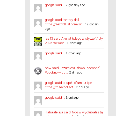
google said ...
2 godziny ago
google said tantaly doll
https://sexdolllist.com/sit...
12 godzin
ago
jas13 said Akurat kolego w styczeń/luty
2025 rozważ...
1 dzień ago
google said ...
1 dzień ago
bsw said Rozumiesz słowo "podobno".
Podobno w ubi...
2 dni ago
google said poupée d'amour tpe
https://fr.sexdollsof...
2 dni ago
google said ...
3 dni ago
Hahaalejaja said @bsw wydłubałeś tą