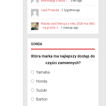
informację z nosa ? ...
3 dni ago
said Prawda...
2 tygodnie ago
Maciej said Wersja z roku 2026 ma ABS
- na przód i t...
1 miesiąc ago
SONDA
Która marka ma najlepszy dostęp do
części zamiennych?
Yamaha
Honda
Suzuki
Barton