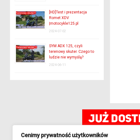
[HD]Test i prezentacja
Romet XDV
|motocykle125.pl
2024-07-02
SYM ADX 125, czyli
terenowy skuter. Czego to
ludzie nie wymyślą?
2024-06-11
Cenimy prywatność użytkowników