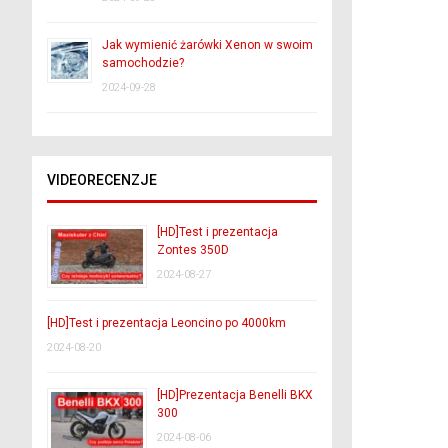
Jak wymienić żarówki Xenon w swoim
samochodzie?
2024-09-28
VIDEORECENZJE
[HD]Test i prezentacja
Zontes 350D
2024-08-27
[HD]Test i prezentacja Leoncino po 4000km
2024-08-20
[HD]Prezentacja Benelli BKX
300
2024-08-06