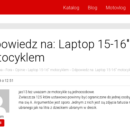
Katalog
Blog
Motovlog
owiedz na: Laptop 15-16″
ocyklem
na
›
Fora
›
Opinie
›
Laptop 15-16″ motocyklem
›
Odpowiedz na: Laptop 15-16″ motocy
8 o 12:51
jas13 też uważam że motocykle są jednoosobowe.
Zwłaszcza 125 które ustawowo powinny być ograniczone do jednej osoby j
ma się A. Argumentów jest sporo. Jednym z nich jest są zdjęcia tatusia
ubranego jak na litra z dzieckiem ubranym w dresik.
im
ć