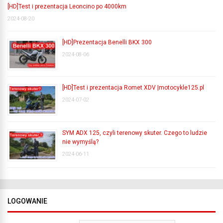
[HD]Test i prezentacja Leoncino po 4000km
2024-08-20
[HD]Prezentacja Benelli BKX 300
2024-08-06
[HD]Test i prezentacja Romet XDV |motocykle125.pl
2024-07-02
SYM ADX 125, czyli terenowy skuter. Czego to ludzie
nie wymyślą?
2024-06-11
LOGOWANIE