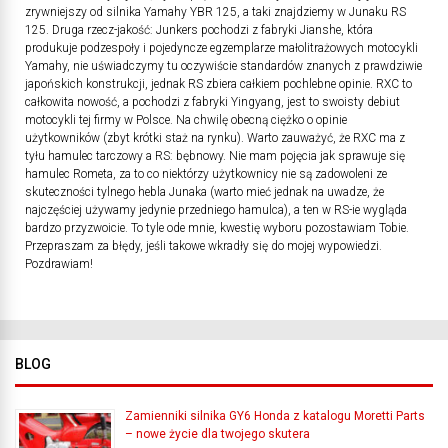
zrywniejszy od silnika Yamahy YBR 125, a taki znajdziemy w Junaku RS
125. Druga rzecz-jakość: Junkers pochodzi z fabryki Jianshe, która
produkuje podzespoły i pojedyncze egzemplarze małolitrażowych motocykli
Yamahy, nie uświadczymy tu oczywiście standardów znanych z prawdziwie
japońskich konstrukcji, jednak RS zbiera całkiem pochlebne opinie. RXC to
całkowita nowość, a pochodzi z fabryki Yingyang, jest to swoisty debiut
motocykli tej firmy w Polsce. Na chwilę obecną ciężko o opinie
użytkowników (zbyt krótki staż na rynku). Warto zauważyć, że RXC ma z
tyłu hamulec tarczowy a RS: bębnowy. Nie mam pojęcia jak sprawuje się
hamulec Rometa, za to co niektórzy użytkownicy nie są zadowoleni ze
skuteczności tylnego hebla Junaka (warto mieć jednak na uwadze, że
najczęściej używamy jedynie przedniego hamulca), a ten w RS-ie wygląda
bardzo przyzwoicie. To tyle ode mnie, kwestię wyboru pozostawiam Tobie.
Przepraszam za błędy, jeśli takowe wkradły się do mojej wypowiedzi.
Pozdrawiam!
BLOG
Zamienniki silnika GY6 Honda z katalogu Moretti Parts
– nowe życie dla twojego skutera