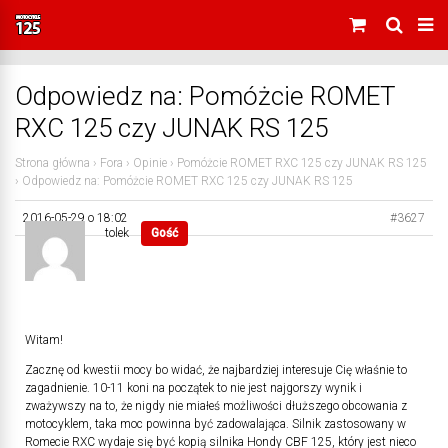
Odpowiedz na: Pomóżcie ROMET
RXC 125 czy JUNAK RS 125
Strona główna
›
Fora
›
Opinie
›
Pomóżcie ROMET RXC 125 czy JUNAK RS 125
›
Odpowiedz na: Pomóżcie ROMET RXC 125 czy JUNAK RS 125
2016-05-29 o 18:02
#3627
tolek
Gość
Witam!
Zacznę od kwestii mocy bo widać, że najbardziej interesuje Cię właśnie to
zagadnienie. 10-11 koni na początek to nie jest najgorszy wynik i
zważywszy na to, że nigdy nie miałeś możliwości dłuższego obcowania z
motocyklem, taka moc powinna być zadowalająca. Silnik zastosowany w
Romecie RXC wydaje się być kopią silnika Hondy CBF 125, który jest nieco