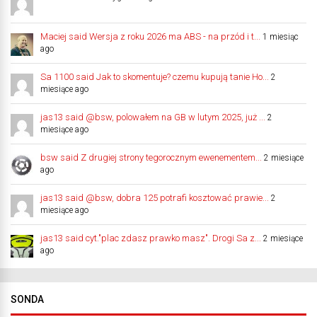
Maciej said Wersja z roku 2026 ma ABS - na przód i t...
1 miesiąc
ago
Sa 1100 said Jak to skomentuje? czemu kupują tanie Ho...
2
miesiące ago
jas13 said @bsw, polowałem na GB w lutym 2025, już ...
2
miesiące ago
bsw said Z drugiej strony tegorocznym ewenementem...
2 miesiące
ago
jas13 said @bsw, dobra 125 potrafi kosztować prawie...
2
miesiące ago
jas13 said cyt."plac zdasz prawko masz". Drogi Sa z...
2 miesiące
ago
SONDA