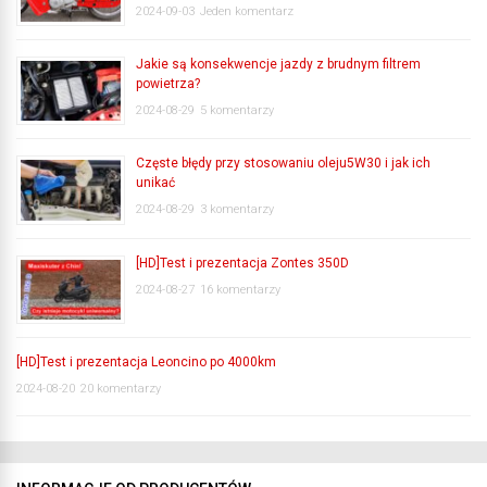
2024-09-03
Jeden komentarz
Jakie są konsekwencje jazdy z brudnym filtrem
powietrza?
2024-08-29
5 komentarzy
Częste błędy przy stosowaniu oleju5W30 i jak ich
unikać
2024-08-29
3 komentarzy
[HD]Test i prezentacja Zontes 350D
2024-08-27
16 komentarzy
[HD]Test i prezentacja Leoncino po 4000km
2024-08-20
20 komentarzy