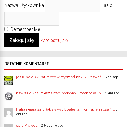
Nazwa użytkownika
Hasło
Remember Me
Zarejestruj się
OSTATNIE KOMENTARZE
jas13 said Akurat kolego w styczeń/luty 2025 rozważ...
3 dni ago
bsw said Rozumiesz słowo "podobno". Podobno w ubi...
3 dni ago
Hahaalejaja said @bsw wydłubałeś tą informację z nosa ? ...
5
dni ago
said Prawda...
2 tygodnie ago