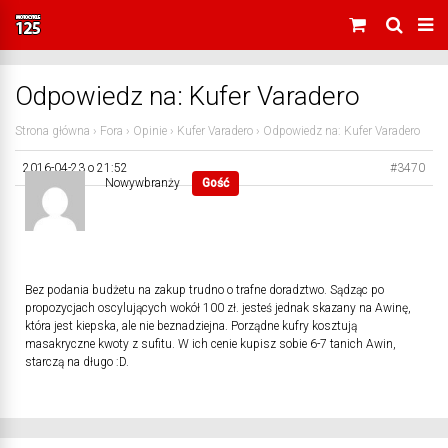
Odpowiedz na: Kufer Varadero
Strona główna
›
Fora
›
Opinie
›
Kufer Varadero
›
Odpowiedz na: Kufer Varadero
2016-04-23 o 21:52
#3470
Nowywbranży
Gość
Bez podania budżetu na zakup trudno o trafne doradztwo. Sądząc po
propozycjach oscylujących wokół 100 zł. jesteś jednak skazany na Awinę,
która jest kiepska, ale nie beznadziejna. Porządne kufry kosztują
masakryczne kwoty z sufitu. W ich cenie kupisz sobie 6-7 tanich Awin,
starczą na długo :D.