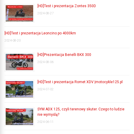
[HD]Test i prezentacja Zontes 350D
2024-08-27
[HD]Test i prezentacja Leoncino po 4000km
2024-08-20
[HD]Prezentacja Benelli BKX 300
2024-08-06
[HD]Test i prezentacja Romet XDV |motocykle125.pl
2024-07-02
SYM ADX 125, czyli terenowy skuter. Czego to ludzie
nie wymyślą?
2024-06-11