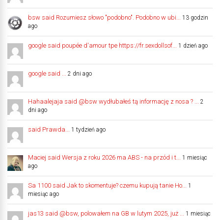
bsw said Rozumiesz słowo "podobno". Podobno w ubi...
13 godzin
ago
google said poupée d'amour tpe https://fr.sexdollsof...
1 dzień ago
google said ...
2 dni ago
Hahaalejaja said @bsw wydłubałeś tą informację z nosa ? ...
2
dni ago
said Prawda...
1 tydzień ago
Maciej said Wersja z roku 2026 ma ABS - na przód i t...
1 miesiąc
ago
Sa 1100 said Jak to skomentuje? czemu kupują tanie Ho...
1
miesiąc ago
jas13 said @bsw, polowałem na GB w lutym 2025, już ...
1 miesiąc