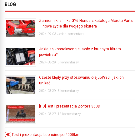
BLOG
Zamienniki silnika GY6 Honda z katalogu Moretti Parts
– nowe życie dla twojego skutera
2024-09-03
Jeden komentarz
Jakie są konsekwencje jazdy z brudnym filtrem
powietrza?
2024-08-29
5 komentarzy
Częste błędy przy stosowaniu oleju5W30 i jak ich
unikać
2024-08-29
3 komentarzy
[HD]Test i prezentacja Zontes 350D
2024-08-27
16 komentarzy
[HD]Test i prezentacja Leoncino po 4000km