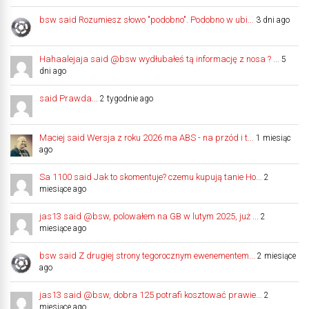
bsw said Rozumiesz słowo "podobno". Podobno w ubi...
3 dni ago
Hahaalejaja said @bsw wydłubałeś tą informację z nosa ? ...
5
dni ago
said Prawda...
2 tygodnie ago
Maciej said Wersja z roku 2026 ma ABS - na przód i t...
1 miesiąc
ago
Sa 1100 said Jak to skomentuje? czemu kupują tanie Ho...
2
miesiące ago
jas13 said @bsw, polowałem na GB w lutym 2025, już ...
2
miesiące ago
bsw said Z drugiej strony tegorocznym ewenementem...
2 miesiące
ago
jas13 said @bsw, dobra 125 potrafi kosztować prawie...
2
miesiące ago