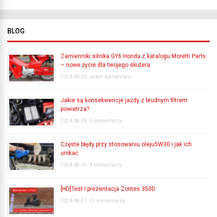
BLOG
Zamienniki silnika GY6 Honda z katalogu Moretti Parts
– nowe życie dla twojego skutera
2024-09-03
Jeden komentarz
Jakie są konsekwencje jazdy z brudnym filtrem
powietrza?
2024-08-29
5 komentarzy
Częste błędy przy stosowaniu oleju5W30 i jak ich
unikać
2024-08-29
3 komentarzy
[HD]Test i prezentacja Zontes 350D
2024-08-27
16 komentarzy