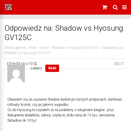
Odpowiedz na: Shadow vs Hyosung
GV125C
Strona główna
›
Fora
›
Opinie
›
Shadow vs Hyosung GV125C
›
Odpowiedz na:
Shadow vs Hyosung GV125C
2016-03-14 o 10:32
#3237
Łukasz
Gość
Obawiam się że używana Shadow będzie po różnych przejściach, bankowo
cofnięty licznik, czy po jakims wypadku.
Co do Hyosung to czytałem że sa problemy z wbijaniem biegów.. plus
dokupienie dodatków, sakwy, szyba to zrobi cenę ok 15 tys, sensowna
Sahadow ok 10 tys