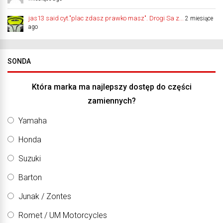
jas13 said cyt."plac zdasz prawko masz". Drogi Sa z...
2 miesiące
ago
SONDA
Która marka ma najlepszy dostęp do części
zamiennych?
Yamaha
Honda
Suzuki
Barton
Junak / Zontes
Romet / UM Motorcycles