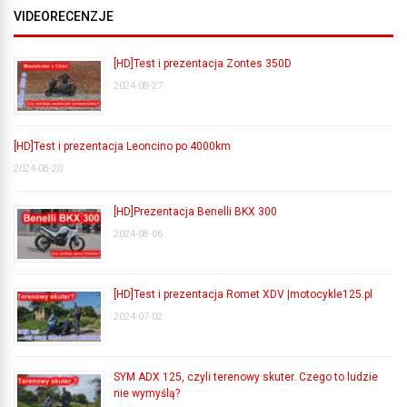
VIDEORECENZJE
[HD]Test i prezentacja Zontes 350D
2024-08-27
[HD]Test i prezentacja Leoncino po 4000km
2024-08-20
[HD]Prezentacja Benelli BKX 300
2024-08-06
[HD]Test i prezentacja Romet XDV |motocykle125.pl
2024-07-02
SYM ADX 125, czyli terenowy skuter. Czego to ludzie
nie wymyślą?