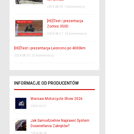
2024-08-29
3 komentarzy
[HD]Test i prezentacja
Zontes 350D
2024-08-27
16 komentarzy
[HD]Test i prezentacja Leoncino po 4000km
2024-08-20
20 komentarzy
INFORMACJE OD PRODUCENTÓW
Warsaw Motorcycle Show 2026
2026-03-27
Jak Samodzielnie Naprawić System
Doświetlania Zakrętów?
2024-09-28