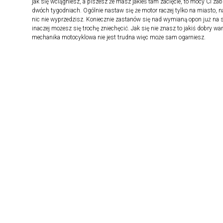
jak się wciągniesz, a piszesz że masz jakieś tam zacięcie, to mocy Ci zab
dwóch tygodniach. Ogólnie nastaw się że motor raczej tylko na miasto, na
nic nie wyprzedzisz. Koniecznie zastanów się nad wymianą opon już na s
inaczej możesz się trochę zniechęcić. Jak się nie znasz to jakiś dobry war
mechanika motocyklowa nie jest trudna więc może sam ogarniesz.