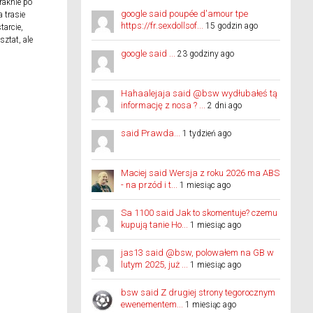
raknie po
google said poupée d'amour tpe
 trasie
https://fr.sexdollsof...
15 godzin ago
tarcie,
sztat, ale
google said ...
23 godziny ago
Hahaalejaja said @bsw wydłubałeś tą
informację z nosa ? ...
2 dni ago
said Prawda...
1 tydzień ago
Maciej said Wersja z roku 2026 ma ABS
- na przód i t...
1 miesiąc ago
Sa 1100 said Jak to skomentuje? czemu
kupują tanie Ho...
1 miesiąc ago
jas13 said @bsw, polowałem na GB w
lutym 2025, już ...
1 miesiąc ago
bsw said Z drugiej strony tegorocznym
ewenementem...
1 miesiąc ago