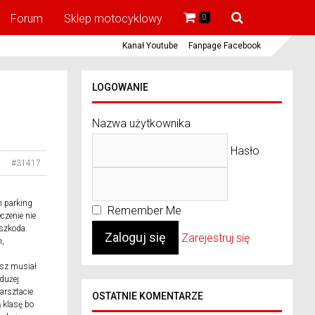
Forum
Sklep motocyklowy
0
Kanał Youtube
Fanpage Facebook
LOGOWANIE
Nazwa użytkownika
Hasło
#31417
m parking
Remember Me
czenie nie
 szkoda.
Zarejestruj się
m,
esz musiał
 dużej
warsztacie.
OSTATNIE KOMENTARZE
 klasę bo