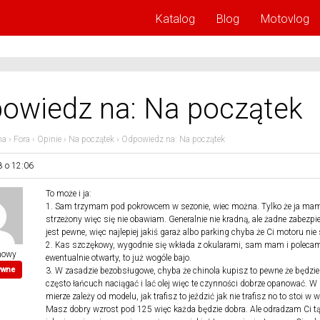
Katalog
Blog
Motovlog
owiedz na: Na początek
na
›
Fora
›
Opinie
›
Na początek
›
Odpowiedz na: Na początek
8 o 12:06
To może i ja:
1. Sam trzymam pod pokrowcem w sezonie, wiec można. Tylko że ja ma
strzeżony więc się nie obawiam. Generalnie nie kradną, ale żadne zabezpie
jest pewne, więc najlepiej jakiś garaż albo parking chyba że Ci motoru nie
2. Kas szczękowy, wygodnie się wkłada z okularami, sam mam i poleca
mowy
ewentualnie otwarty, to już wogóle bajo.
ywne
3. W zasadzie bezobsługowe, chyba że chinola kupisz to pewne że będzi
często łańcuch naciągać i lać olej więc te czynności dobrze opanować. W
mierze zależy od modelu, jak trafisz to jeździć jak nie trafisz no to stoi w 
Masz dobry wzrost pod 125 więc każda będzie dobra. Ale odradzam Ci tą