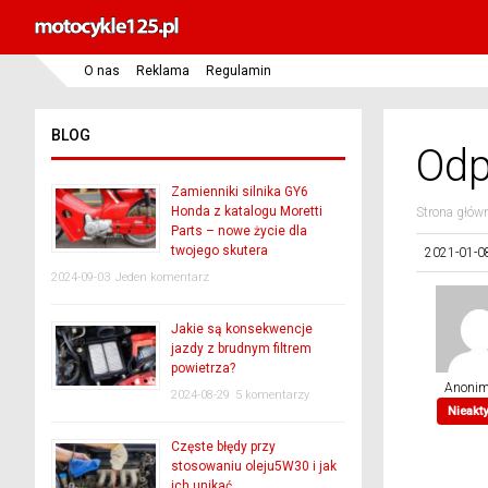
O nas
Reklama
Regulamin
BLOG
Odp
Zamienniki silnika GY6
Honda z katalogu Moretti
Strona głów
Parts – nowe życie dla
twojego skutera
2021-01-0
2024-09-03
Jeden komentarz
Jakie są konsekwencje
jazdy z brudnym filtrem
powietrza?
Anoni
2024-08-29
5 komentarzy
Nieakt
Częste błędy przy
stosowaniu oleju5W30 i jak
ich unikać