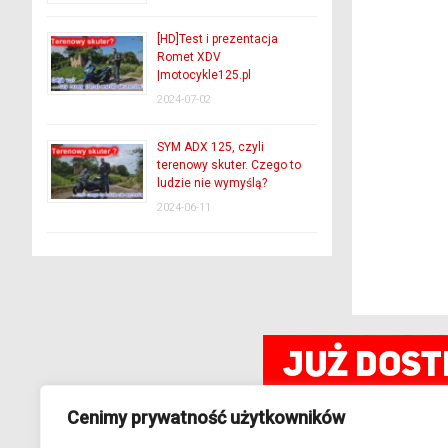
[HD]Test i prezentacja
Romet XDV
|motocykle125.pl
2024-07-02
SYM ADX 125, czyli
terenowy skuter. Czego to
ludzie nie wymyślą?
2024-06-11
Cenimy prywatność użytkowników