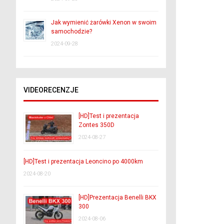
Jak wymienić żarówki Xenon w swoim
samochodzie?
2024-09-28
VIDEORECENZJE
[HD]Test i prezentacja
Zontes 350D
2024-08-27
[HD]Test i prezentacja Leoncino po 4000km
2024-08-20
[HD]Prezentacja Benelli BKX
300
2024-08-06