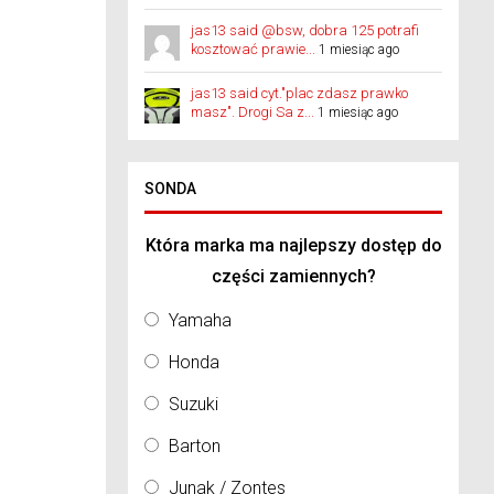
jas13 said @bsw, dobra 125 potrafi
kosztować prawie...
1 miesiąc ago
jas13 said cyt."plac zdasz prawko
masz". Drogi Sa z...
1 miesiąc ago
SONDA
Która marka ma najlepszy dostęp do
części zamiennych?
Yamaha
Honda
Suzuki
Barton
Junak / Zontes