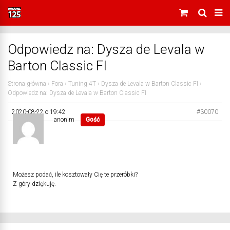
Odpowiedz na: Dysza de Levala w
Barton Classic FI
Strona główna
›
Fora
›
Tuning 4T
›
Dysza de Levala w Barton Classic FI
›
Odpowiedz na: Dysza de Levala w Barton Classic FI
2020-08-22 o 19:42
#30070
anonim
Gość
Możesz podać, ile kosztowały Cię te przeróbki?
Z góry dziękuję.