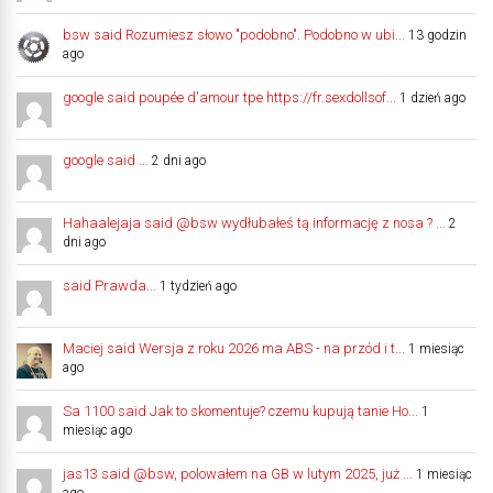
bsw said Rozumiesz słowo "podobno". Podobno w ubi...
13 godzin
ago
google said poupée d'amour tpe https://fr.sexdollsof...
1 dzień ago
google said ...
2 dni ago
Hahaalejaja said @bsw wydłubałeś tą informację z nosa ? ...
2
dni ago
said Prawda...
1 tydzień ago
Maciej said Wersja z roku 2026 ma ABS - na przód i t...
1 miesiąc
ago
Sa 1100 said Jak to skomentuje? czemu kupują tanie Ho...
1
miesiąc ago
jas13 said @bsw, polowałem na GB w lutym 2025, już ...
1 miesiąc
ago