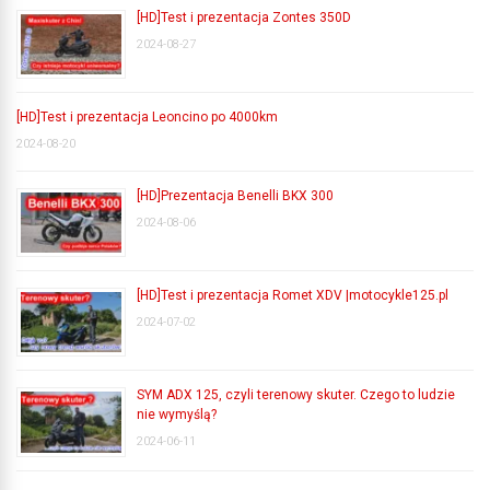
[HD]Test i prezentacja Zontes 350D
2024-08-27
[HD]Test i prezentacja Leoncino po 4000km
2024-08-20
[HD]Prezentacja Benelli BKX 300
2024-08-06
[HD]Test i prezentacja Romet XDV |motocykle125.pl
2024-07-02
SYM ADX 125, czyli terenowy skuter. Czego to ludzie
nie wymyślą?
2024-06-11