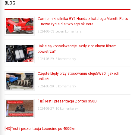
BLOG
Zamienniki silnika GY6 Honda z katalogu Moretti Parts
– nowe życie dla twojego skutera
2024-09-03
Jeden komentarz
Jakie są konsekwencje jazdy z brudnym filtrem
powietrza?
2024-08-29
5 komentarzy
Częste błędy przy stosowaniu oleju5W30 i jak ich
unikać
2024-08-29
3 komentarzy
[HD]Test i prezentacja Zontes 350D
2024-08-27
16 komentarzy
[HD]Test i prezentacja Leoncino po 4000km