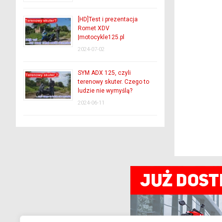
[HD]Test i prezentacja
Romet XDV
|motocykle125.pl
2024-07-02
SYM ADX 125, czyli
terenowy skuter. Czego to
ludzie nie wymyślą?
2024-06-11