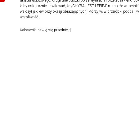
układu dolotowego, drugi tnie puszki po sardynkach i przetacza wałki do 
żeby ostatecznie skwitować, że „CHYBA JEST LEPIEJ” mimo, że wcześniej
walczył jak lew przy okazji obrażając tych, którzy w/w przeróbki poddali w
wątpliwość.
Kabarecik, bawię się przednio :]