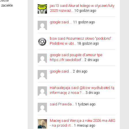
ciasta
 zaciekle
jas13 said Akurat kolego w styczeń/luty
2025 rozważ...
10 godzin ago
google said ...
11 godzin ago
bsw said Rozumiesz słowo "podobno".
Podobno w ubi...
18 godzin ago
google said poupée d'amour tpe
https://fr.sexdollsof...
2 dni ago
google said ...
2 dni ago
Hahaalejaja said @bsw wydłubałeś tą
informację z nosa ? ...
3 dni ago
said Prawda...
1 tydzień ago
Maciej said Wersja z roku 2026 ma ABS
- na przód i t...
1 miesiąc ago