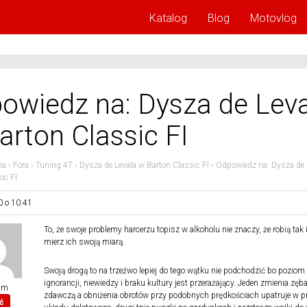
Katalog
Blog
Motovlog
owiedz na: Dysza de Lev
arton Classic FI
na
›
Fora
›
Tuning 4T
›
Dysza de Levala w Barton Classic FI
›
Odpowiedz na: Dysza de 
ic FI
0 o 10:41
To, że swoje problemy harcerzu topisz w alkoholu nie znaczy, że robią tak 
mierz ich swoją miarą.
Swoją drogą to na trzeźwo lepiej do tego wątku nie podchodzić bo poziom
ignorancji, niewiedzy i braku kultury jest przerażający. Jeden zmienia zęb
im
zdawczą a obniżenia obrotów przy podobnych prędkościach upatruje w p
ć