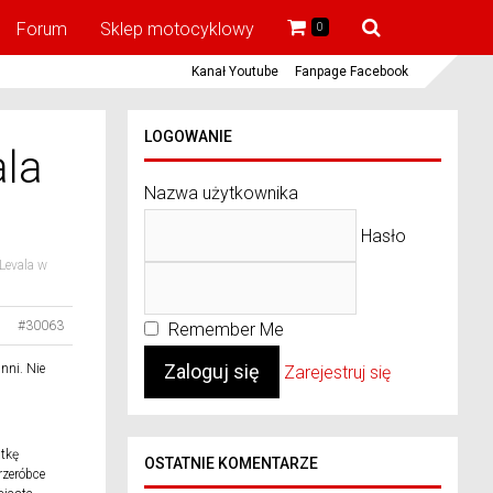
Forum
Sklep motocyklowy
0
Kanał Youtube
Fanpage Facebook
LOGOWANIE
ala
Nazwa użytkownika
Hasło
Levala w
#30063
Remember Me
inni. Nie
Zarejestruj się
atkę
OSTATNIE KOMENTARZE
rzeróbce