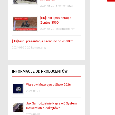
2024-08-29
3 komentarzy
[HD]Test i prezentacja
Zontes 350D
2024-08-27
16 komentarzy
[HD]Test i prezentacja Leoncino po 4000km
2024-08-20
20 komentarzy
INFORMACJE OD PRODUCENTÓW
Warsaw Motorcycle Show 2026
2026-03-27
Jak Samodzielnie Naprawić System
Doświetlania Zakrętów?
2024-09-28