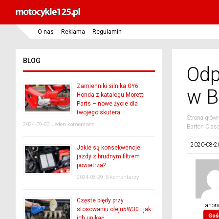
O nas
Reklama
Regulamin
BLOG
Odp
Zamienniki silnika GY6
w B
Honda z katalogu Moretti
Parts – nowe życie dla
twojego skutera
Strona głów
2024-09-03
Jeden komentarz
Barton Class
2020-08-2
Jakie są konsekwencje
jazdy z brudnym filtrem
powietrza?
2024-08-29
5 komentarzy
Częste błędy przy
anon
stosowaniu oleju5W30 i jak
Goś
ich unikać