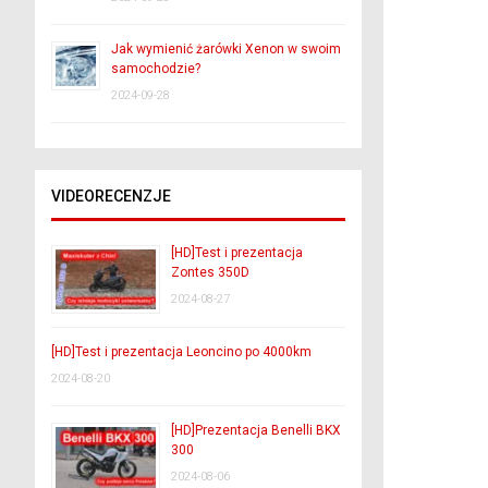
Jak wymienić żarówki Xenon w swoim
samochodzie?
2024-09-28
VIDEORECENZJE
[HD]Test i prezentacja
Zontes 350D
2024-08-27
[HD]Test i prezentacja Leoncino po 4000km
2024-08-20
[HD]Prezentacja Benelli BKX
300
2024-08-06