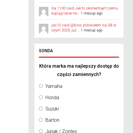
Sa 1100 said Jak to skomentuje? czemu
kupują tanie Ho...
1 miesiąc ago
jas13 said @bsw, polowałem na GB w
lutym 2025, już ...
1 miesiąc ago
SONDA
Która marka ma najlepszy dostęp do
części zamiennych?
Yamaha
Honda
Suzuki
Barton
Junak / Zontes