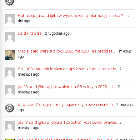
Hahaalejaja said @bsw wydłubałeś tą informację z nosa ? ...
5
dni ago
said Prawda...
2 tygodnie ago
Maciej said Wersja z roku 2026 ma ABS - na przód i t...
1 miesiąc
ago
Sa 1100 said Jak to skomentuje? czemu kupują tanie Ho...
2
miesiące ago
jas13 said @bsw, polowałem na GB w lutym 2025, już ...
2
miesiące ago
bsw said Z drugiej strony tegorocznym ewenementem...
2 miesiące
ago
jas13 said @bsw, dobra 125 potrafi kosztować prawie...
2
miesiące ago