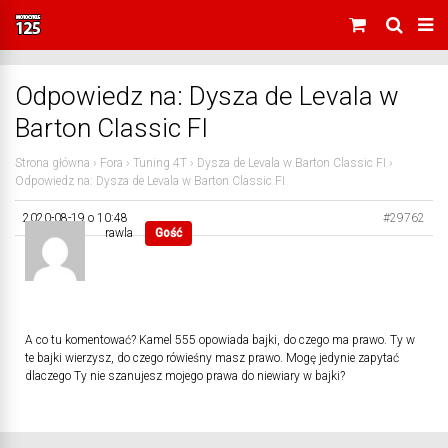
Odpowiedz na: Dysza de Levala w
Barton Classic FI
Strona główna
›
Fora
›
Tuning 4T
›
Dysza de Levala w Barton Classic FI
›
Odpowiedz na: Dysza de Levala w Barton Classic FI
2020-08-19 o 10:48
#29762
rawla
Gość
A co tu komentować? Kamel 555 opowiada bajki, do czego ma prawo. Ty w
te bajki wierzysz, do czego rówieśny masz prawo. Mogę jedynie zapytać
dlaczego Ty nie szanujesz mojego prawa do niewiary w bajki?