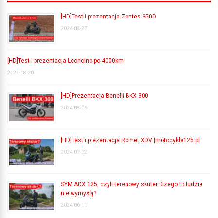
[HD]Test i prezentacja Zontes 350D
2024-08-27
[HD]Test i prezentacja Leoncino po 4000km
2024-08-20
[HD]Prezentacja Benelli BKX 300
2024-08-06
[HD]Test i prezentacja Romet XDV |motocykle125.pl
2024-07-02
SYM ADX 125, czyli terenowy skuter. Czego to ludzie
nie wymyślą?
2024-06-11