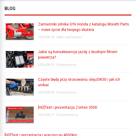
BLOG
Zamienniki silnika GY6 Honda z katalogu Moretti Parts
– nowe życie dla twojego skutera
2024-09-03
Jeden komentarz
Jakie są konsekwencje jazdy z brudnym filtrem
powietrza?
2024-08-29
5 komentarzy
Częste błędy przy stosowaniu oleju5W30 i jak ich
unikać
2024-08-29
3 komentarzy
[HD]Test i prezentacja Zontes 350D
2024-08-27
16 komentarzy
[HD]Test i prezentacja Leoncino po 4000km