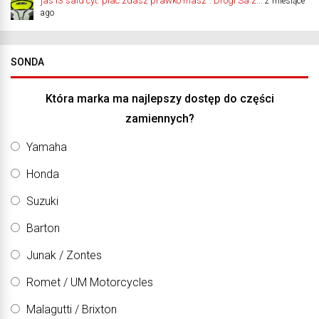
jas13 said cyt."plac zdasz prawko masz". Drogi Sa z...
2 miesiące
ago
SONDA
Która marka ma najlepszy dostęp do części
zamiennych?
Yamaha
Honda
Suzuki
Barton
Junak / Zontes
Romet / UM Motorcycles
Malagutti / Brixton