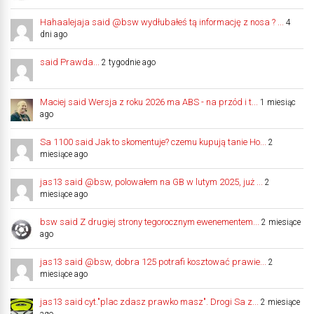
Hahaalejaja said @bsw wydłubałeś tą informację z nosa ? ...
4
dni ago
said Prawda...
2 tygodnie ago
Maciej said Wersja z roku 2026 ma ABS - na przód i t...
1 miesiąc
ago
Sa 1100 said Jak to skomentuje? czemu kupują tanie Ho...
2
miesiące ago
jas13 said @bsw, polowałem na GB w lutym 2025, już ...
2
miesiące ago
bsw said Z drugiej strony tegorocznym ewenementem...
2 miesiące
ago
jas13 said @bsw, dobra 125 potrafi kosztować prawie...
2
miesiące ago
jas13 said cyt."plac zdasz prawko masz". Drogi Sa z...
2 miesiące
ago