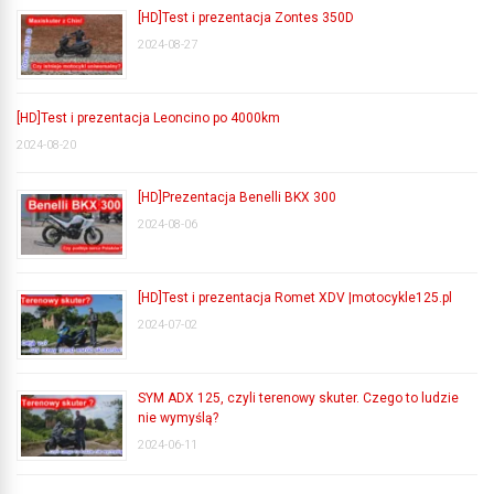
[HD]Test i prezentacja Zontes 350D
2024-08-27
[HD]Test i prezentacja Leoncino po 4000km
2024-08-20
[HD]Prezentacja Benelli BKX 300
2024-08-06
[HD]Test i prezentacja Romet XDV |motocykle125.pl
2024-07-02
SYM ADX 125, czyli terenowy skuter. Czego to ludzie
nie wymyślą?
2024-06-11