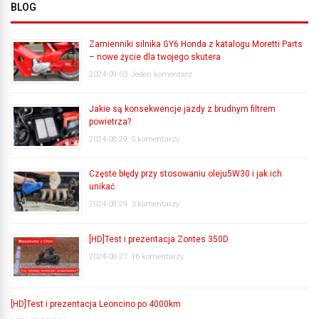
BLOG
Zamienniki silnika GY6 Honda z katalogu Moretti Parts
– nowe życie dla twojego skutera
2024-09-03
Jeden komentarz
Jakie są konsekwencje jazdy z brudnym filtrem
powietrza?
2024-08-29
5 komentarzy
Częste błędy przy stosowaniu oleju5W30 i jak ich
unikać
2024-08-29
3 komentarzy
[HD]Test i prezentacja Zontes 350D
2024-08-27
16 komentarzy
[HD]Test i prezentacja Leoncino po 4000km