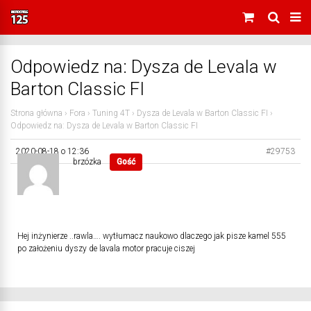
Odpowiedz na: Dysza de Levala w
Barton Classic FI
Strona główna
›
Fora
›
Tuning 4T
›
Dysza de Levala w Barton Classic FI
›
Odpowiedz na: Dysza de Levala w Barton Classic FI
2020-08-18 o 12:36
#29753
brzózka
Gość
Hej inżynierze ..rawla…. wytłumacz naukowo dlaczego jak pisze kamel 555
po założeniu dyszy de lavala motor pracuje ciszej