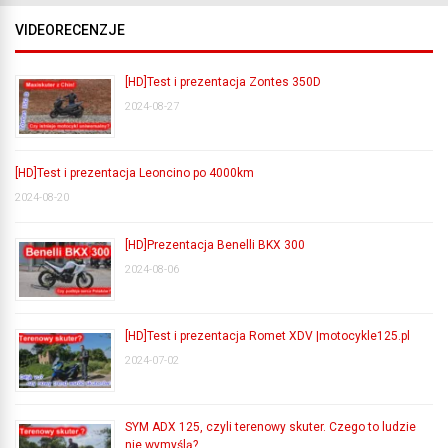
VIDEORECENZJE
[HD]Test i prezentacja Zontes 350D
2024-08-27
[HD]Test i prezentacja Leoncino po 4000km
2024-08-20
[HD]Prezentacja Benelli BKX 300
2024-08-06
[HD]Test i prezentacja Romet XDV |motocykle125.pl
2024-07-02
SYM ADX 125, czyli terenowy skuter. Czego to ludzie
nie wymyślą?