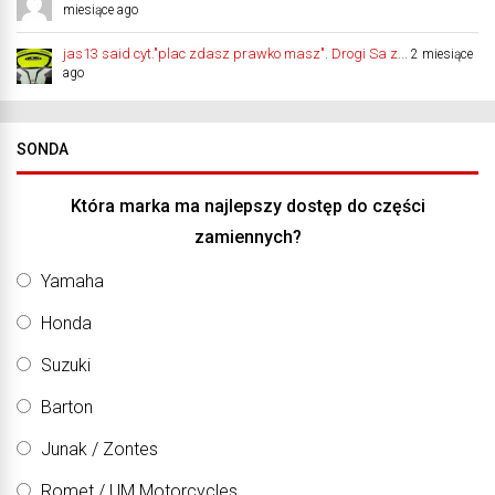
miesiące ago
jas13 said cyt."plac zdasz prawko masz". Drogi Sa z...
2 miesiące
ago
SONDA
Która marka ma najlepszy dostęp do części
zamiennych?
Yamaha
Honda
Suzuki
Barton
Junak / Zontes
Romet / UM Motorcycles