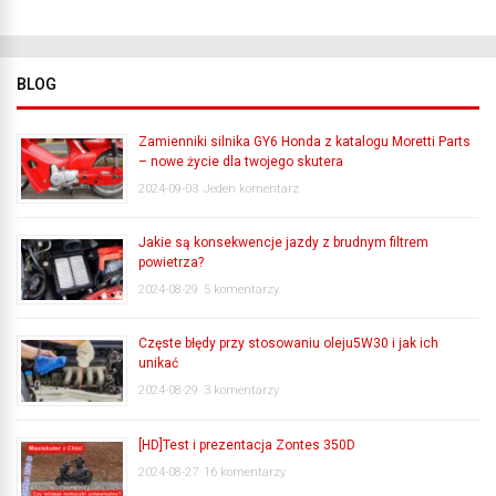
BLOG
Zamienniki silnika GY6 Honda z katalogu Moretti Parts
– nowe życie dla twojego skutera
2024-09-03
Jeden komentarz
Jakie są konsekwencje jazdy z brudnym filtrem
powietrza?
2024-08-29
5 komentarzy
Częste błędy przy stosowaniu oleju5W30 i jak ich
unikać
2024-08-29
3 komentarzy
[HD]Test i prezentacja Zontes 350D
2024-08-27
16 komentarzy