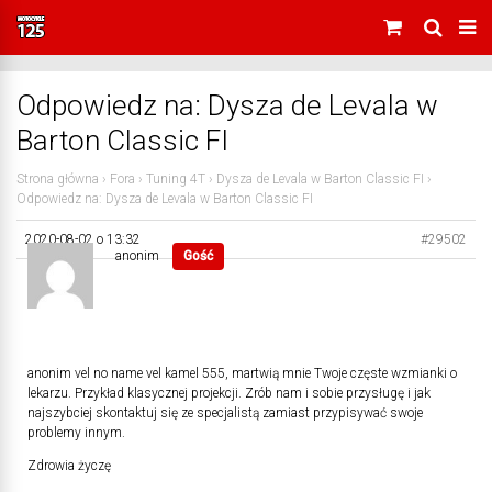
Odpowiedz na: Dysza de Levala w
Barton Classic FI
Strona główna
›
Fora
›
Tuning 4T
›
Dysza de Levala w Barton Classic FI
›
Odpowiedz na: Dysza de Levala w Barton Classic FI
2020-08-02 o 13:32
#29502
anonim
Gość
anonim vel no name vel kamel 555, martwią mnie Twoje częste wzmianki o
lekarzu. Przykład klasycznej projekcji. Zrób nam i sobie przysługę i jak
najszybciej skontaktuj się ze specjalistą zamiast przypisywać swoje
problemy innym.
Zdrowia życzę