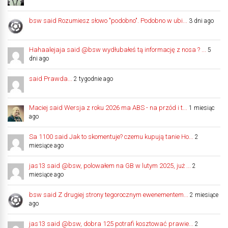
bsw said Rozumiesz słowo "podobno". Podobno w ubi...
3 dni ago
Hahaalejaja said @bsw wydłubałeś tą informację z nosa ? ...
5
dni ago
said Prawda...
2 tygodnie ago
Maciej said Wersja z roku 2026 ma ABS - na przód i t...
1 miesiąc
ago
Sa 1100 said Jak to skomentuje? czemu kupują tanie Ho...
2
miesiące ago
jas13 said @bsw, polowałem na GB w lutym 2025, już ...
2
miesiące ago
bsw said Z drugiej strony tegorocznym ewenementem...
2 miesiące
ago
jas13 said @bsw, dobra 125 potrafi kosztować prawie...
2