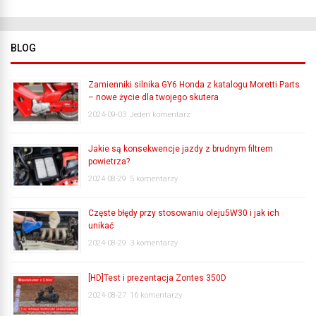
BLOG
Zamienniki silnika GY6 Honda z katalogu Moretti Parts
– nowe życie dla twojego skutera
2024-09-03
Jeden komentarz
Jakie są konsekwencje jazdy z brudnym filtrem
powietrza?
2024-08-29
5 komentarzy
Częste błędy przy stosowaniu oleju5W30 i jak ich
unikać
2024-08-29
3 komentarzy
[HD]Test i prezentacja Zontes 350D
2024-08-27
16 komentarzy