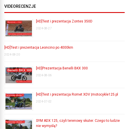
VIDEORECENZJE
[HD]Test i prezentacja Zontes 350D
2024-08-27
[HD]Test i prezentacja Leoncino po 4000km
2024-08-20
[HD]Prezentacja Benelli BKX 300
2024-08-06
[HD]Test i prezentacja Romet XDV |motocykle125.pl
2024-07-02
SYM ADX 125, czyli terenowy skuter. Czego to ludzie
nie wymyślą?