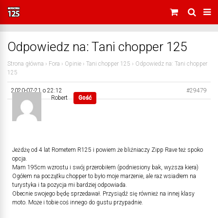
Odpowiedz na: Tani chopper 125
Strona główna
›
Fora
›
Opinie
›
Tani chopper 125
›
Odpowiedz na: Tani chopper
125
2020-07-21 o 22:12
#29479
Robert
Gość
Jeżdżę od 4 lat Rometem R125 i powiem że bliźniaczy Zipp Rave też spoko
opcja.
Mam 195cm wzrostu i swój przerobiłem (podniesiony bak, wyższa kiera)
Ogółem na początku chopper to było moje marzenie, ale raz wsiadłem na
turystyka i ta pozycja mi bardziej odpowiada.
Obecnie swojego będę sprzedawał. Przysiądź się również na innej klasy
moto. Może i tobie coś innego do gustu przypadnie.