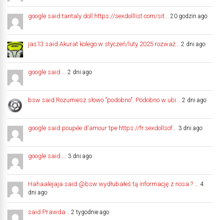
google said tantaly doll https://sexdolllist.com/sit...
20 godzin ago
jas13 said Akurat kolego w styczeń/luty 2025 rozważ...
2 dni ago
google said ...
2 dni ago
bsw said Rozumiesz słowo "podobno". Podobno w ubi...
2 dni ago
google said poupée d'amour tpe https://fr.sexdollsof...
3 dni ago
google said ...
3 dni ago
Hahaalejaja said @bsw wydłubałeś tą informację z nosa ? ...
4
dni ago
said Prawda...
2 tygodnie ago