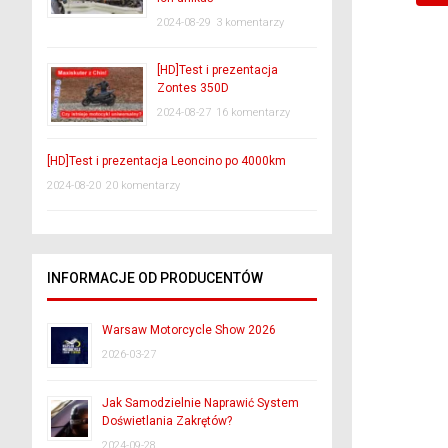
2024-08-29
3 komentarzy
[HD]Test i prezentacja
Zontes 350D
2024-08-27
16 komentarzy
[HD]Test i prezentacja Leoncino po 4000km
2024-08-20
20 komentarzy
INFORMACJE OD PRODUCENTÓW
Warsaw Motorcycle Show 2026
2026-03-27
Jak Samodzielnie Naprawić System
Doświetlania Zakrętów?
2024-09-28