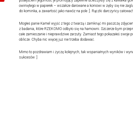
podejściem jegomość je promujący zapewne ucieszyłby się z kawałka gó
owiniętego w papierek – wszakże darowane a koniowi w zęby się nie zaglą
do kominka, a zawartość jako nawóz na pole :]. Rączki darczyńcy całować
Mogłeś panie Kamel wyjść z tego z twarzą i zamknąć mi paszczę zdjęci
z badania, które RZEKOMO odbyło się na hamowni. Szczerze bym przepr
całe zamieszanie i nieprawdziwe zarzuty. Zamiast tego pokazałeś swoje 
oblicze. Chyba nic więcej już nie trzeba dodawać.
Mimo to pozdrawiam i życzę kolejnych, tak wspaniałnych wyników i wyn
sukcesów :]