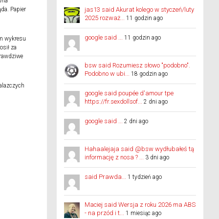
wna
da. Papier
jas13 said Akurat kolego w styczeń/luty
2025 rozważ...
!
11 godzin ago
google said ...
11 godzin ago
em wykresu
osił za
prawdziwe
bsw said Rozumiesz słowo "podobno".
Podobno w ubi...
18 godzin ago
alazczych
google said poupée d'amour tpe
https://fr.sexdollsof...
2 dni ago
google said ...
2 dni ago
Hahaalejaja said @bsw wydłubałeś tą
informację z nosa ? ...
3 dni ago
said Prawda...
1 tydzień ago
Maciej said Wersja z roku 2026 ma ABS
- na przód i t...
1 miesiąc ago