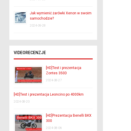
Jak wymienić żarówki Xenon w swoim
samochodzie?
2024-09-28
VIDEORECENZJE
[HD]Test i prezentacja
Zontes 350D
2024-08-27
[HD]Test i prezentacja Leoncino po 4000km
2024-08-20
[HD]Prezentacja Benelli BKX
300
2024-08-06