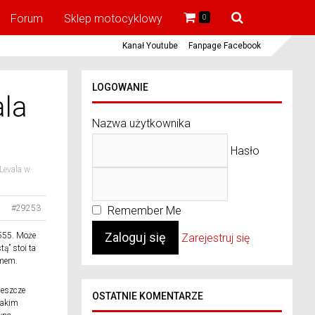
Forum
Sklep motocyklowy
0
Kanał Youtube
Fanpage Facebook
LOGOWANIE
ala
Nazwa użytkownika
Hasło
Levala w
#29253
Remember Me
 555. Może
Zarejestruj się
ą” stoi ta
imem.
jeszcze
OSTATNIE KOMENTARZE
takim