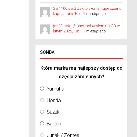
Sa 1100 said Jak to skomentuje? czemu
kupują tanie Ho...
1 miesiąc ago
jas13 said @bsw, polowałem na GB w
lutym 2025, już ...
1 miesiąc ago
SONDA
Która marka ma najlepszy dostęp do
części zamiennych?
Yamaha
Honda
Suzuki
Barton
Junak / Zontes