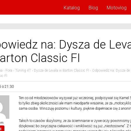
Katalog
Blog
Motovlog
owiedz na: Dysza de Lev
arton Classic FI
na
›
Fora
›
Tuning 4T
›
Dysza de Levala w Barton Classic FI
›
Odpowiedz na: Dysza de 
ic FI
5 o 21:30
Ten co od młodzieżowców wyzywał już wcześniej, podpisywał się Kamel
to tylko zbieg okoliczności ale mam nieodparte wrażenie, że za „motocyklist
sama osoba. Winszuję poziomu i kultury, pięknie dopełniacie się z anon
Takich to czasów dożyliśmy, że za ściemnianie w żywe oczy powinniśmy 
im
dziękować bo zwyczajna ciekawość i wnikliwość są już „niestosowne”. Z 
ć