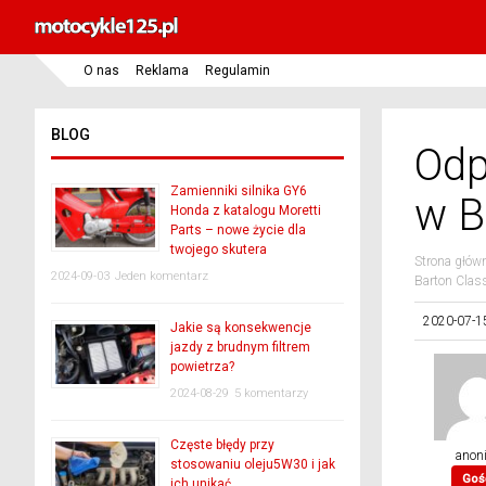
O nas
Reklama
Regulamin
BLOG
Odp
Zamienniki silnika GY6
w B
Honda z katalogu Moretti
Parts – nowe życie dla
twojego skutera
Strona głów
2024-09-03
Jeden komentarz
Barton Class
2020-07-1
Jakie są konsekwencje
jazdy z brudnym filtrem
powietrza?
2024-08-29
5 komentarzy
Częste błędy przy
anon
stosowaniu oleju5W30 i jak
Goś
ich unikać