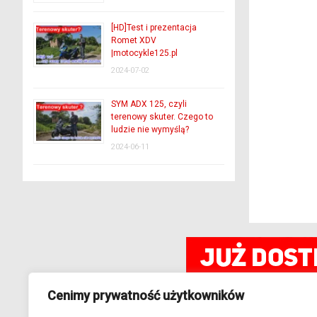
[HD]Test i prezentacja
Romet XDV
|motocykle125.pl
2024-07-02
SYM ADX 125, czyli
terenowy skuter. Czego to
ludzie nie wymyślą?
2024-06-11
Cenimy prywatność użytkowników