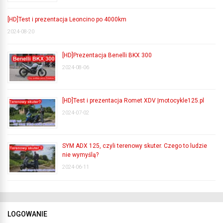
[HD]Test i prezentacja Leoncino po 4000km
2024-08-20
[HD]Prezentacja Benelli BKX 300
2024-08-06
[HD]Test i prezentacja Romet XDV |motocykle125.pl
2024-07-02
SYM ADX 125, czyli terenowy skuter. Czego to ludzie
nie wymyślą?
2024-06-11
LOGOWANIE