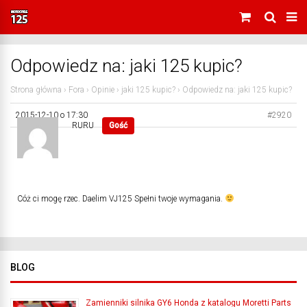
Odpowiedz na: jaki 125 kupic?
Strona główna
›
Fora
›
Opinie
›
jaki 125 kupic?
›
Odpowiedz na: jaki 125 kupic?
2015-12-10 o 17:30
#2920
RURU
Gość
Cóż ci mogę rzec. Daelim VJ125 Spełni twoje wymagania.
BLOG
Zamienniki silnika GY6 Honda z katalogu Moretti Parts