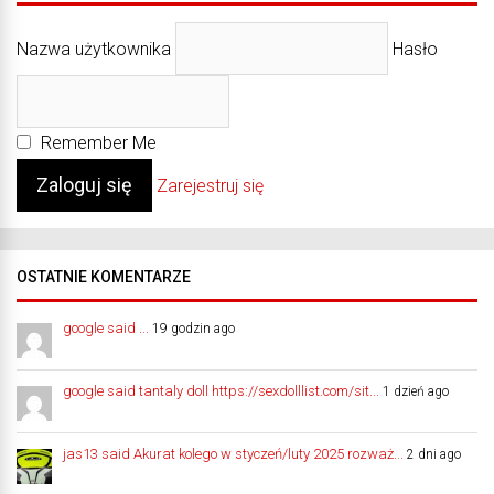
Nazwa użytkownika
Hasło
Remember Me
Zarejestruj się
OSTATNIE KOMENTARZE
google said ...
19 godzin ago
google said tantaly doll https://sexdolllist.com/sit...
1 dzień ago
jas13 said Akurat kolego w styczeń/luty 2025 rozważ...
2 dni ago