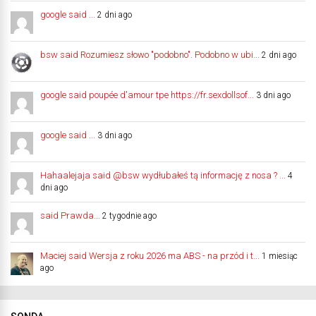
google said ...
2 dni ago
bsw said Rozumiesz słowo "podobno". Podobno w ubi...
2 dni ago
google said poupée d'amour tpe https://fr.sexdollsof...
3 dni ago
google said ...
3 dni ago
Hahaalejaja said @bsw wydłubałeś tą informację z nosa ? ...
4
dni ago
said Prawda...
2 tygodnie ago
Maciej said Wersja z roku 2026 ma ABS - na przód i t...
1 miesiąc
ago