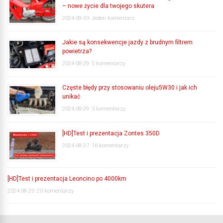
– nowe życie dla twojego skutera
2024-09-03
Jeden komentarz
Jakie są konsekwencje jazdy z brudnym filtrem
powietrza?
2024-08-29
5 komentarzy
Częste błędy przy stosowaniu oleju5W30 i jak ich
unikać
2024-08-29
3 komentarzy
[HD]Test i prezentacja Zontes 350D
2024-08-27
16 komentarzy
[HD]Test i prezentacja Leoncino po 4000km
2024-08-20
20 komentarzy