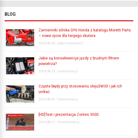
BLOG
Zamienniki silnika GY6 Honda z katalogu Moretti Parts
– nowe życie dla twojego skutera
2024-09-03
Jeden komentarz
Jakie są konsekwencje jazdy z brudnym filtrem
powietrza?
2024-08-29
5 komentarzy
Częste błędy przy stosowaniu oleju5W30 i jak ich
unikać
2024-08-29
3 komentarzy
[HD]Test i prezentacja Zontes 350D
2024-08-27
16 komentarzy