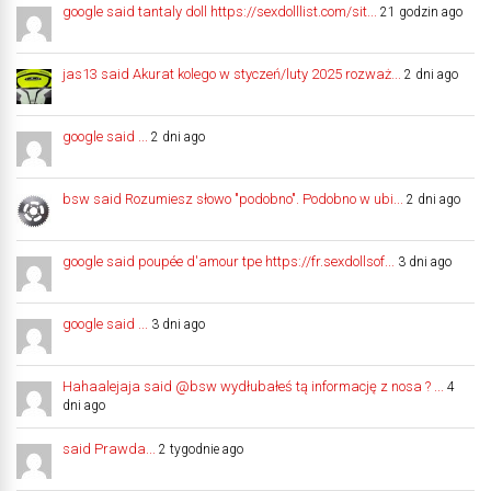
google said tantaly doll https://sexdolllist.com/sit...
21 godzin ago
jas13 said Akurat kolego w styczeń/luty 2025 rozważ...
2 dni ago
google said ...
2 dni ago
bsw said Rozumiesz słowo "podobno". Podobno w ubi...
2 dni ago
google said poupée d'amour tpe https://fr.sexdollsof...
3 dni ago
google said ...
3 dni ago
Hahaalejaja said @bsw wydłubałeś tą informację z nosa ? ...
4
dni ago
said Prawda...
2 tygodnie ago