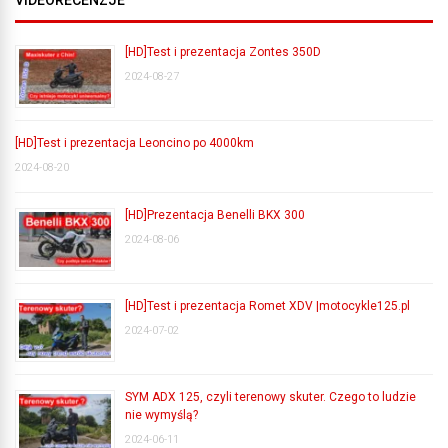
[HD]Test i prezentacja Zontes 350D
2024-08-27
[HD]Test i prezentacja Leoncino po 4000km
2024-08-20
[HD]Prezentacja Benelli BKX 300
2024-08-06
[HD]Test i prezentacja Romet XDV |motocykle125.pl
2024-07-02
SYM ADX 125, czyli terenowy skuter. Czego to ludzie
nie wymyślą?
2024-06-11