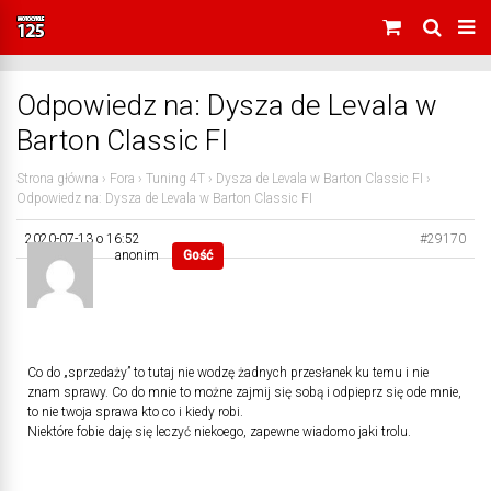
Odpowiedz na: Dysza de Levala w
Barton Classic FI
Strona główna
›
Fora
›
Tuning 4T
›
Dysza de Levala w Barton Classic FI
›
Odpowiedz na: Dysza de Levala w Barton Classic FI
2020-07-13 o 16:52
#29170
anonim
Gość
Co do „sprzedaży” to tutaj nie wodzę żadnych przesłanek ku temu i nie
znam sprawy. Co do mnie to możne zajmij się sobą i odpieprz się ode mnie,
to nie twoja sprawa kto co i kiedy robi.
Niektóre fobie daję się leczyć niekoego, zapewne wiadomo jaki trolu.