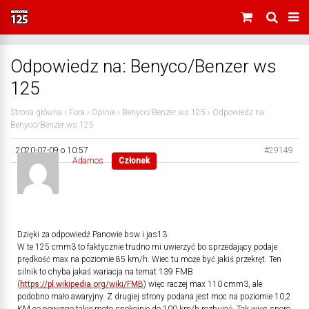
Odpowiedz na: Benyco/Benzer ws
125
Strona główna
›
Fora
›
Opinie
›
Benyco/Benzer ws 125
›
Odpowiedz na:
Benyco/Benzer ws 125
2020-07-09 o 10:57
#29149
Adamos
Członek
Dzięki za odpowiedź Panowie bsw i jas13.
W te 125 cmm3 to faktycznie trudno mi uwierzyć bo sprzedający podaje
prędkość max na poziomie 85 km/h. Wiec tu może być jakiś przekręt. Ten
silnik to chyba jakaś wariacja na temat 139 FMB
(
https://pl.wikipedia.org/wiki/FMB
) więc raczej max 110 cmm3, ale
podobno mało awaryjny. Z drugiej strony podana jest moc na poziomie 10,2