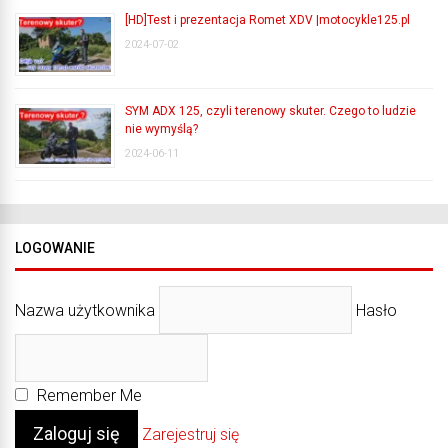
[HD]Test i prezentacja Romet XDV |motocykle125.pl
2024-07-02
SYM ADX 125, czyli terenowy skuter. Czego to ludzie
nie wymyślą?
2024-06-11
LOGOWANIE
Nazwa użytkownika
Hasło
Remember Me
Zarejestruj się