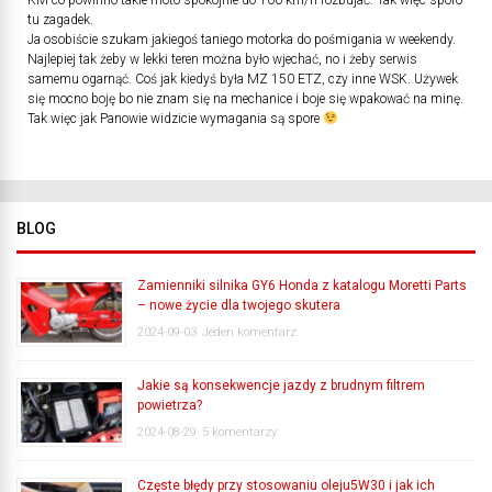
KM co powinno takie moto spokojnie do 100 km/h rozbujać. Tak więc sporo
tu zagadek.
Ja osobiście szukam jakiegoś taniego motorka do pośmigania w weekendy.
Najlepiej tak żeby w lekki teren można było wjechać, no i żeby serwis
samemu ogarnąć. Coś jak kiedyś była MZ 150 ETZ, czy inne WSK. Używek
się mocno boję bo nie znam się na mechanice i boje się wpakować na minę.
Tak więc jak Panowie widzicie wymagania są spore
BLOG
Zamienniki silnika GY6 Honda z katalogu Moretti Parts
– nowe życie dla twojego skutera
2024-09-03
Jeden komentarz
Jakie są konsekwencje jazdy z brudnym filtrem
powietrza?
2024-08-29
5 komentarzy
Częste błędy przy stosowaniu oleju5W30 i jak ich