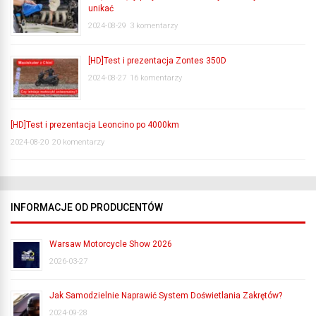
unikać
2024-08-29
3 komentarzy
[HD]Test i prezentacja Zontes 350D
2024-08-27
16 komentarzy
[HD]Test i prezentacja Leoncino po 4000km
2024-08-20
20 komentarzy
INFORMACJE OD PRODUCENTÓW
Warsaw Motorcycle Show 2026
2026-03-27
Jak Samodzielnie Naprawić System Doświetlania Zakrętów?
2024-09-28