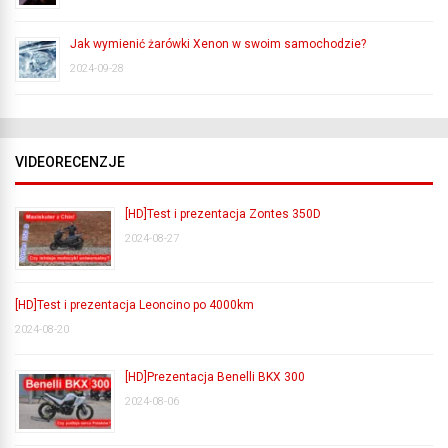
Jak wymienić żarówki Xenon w swoim samochodzie?
2024-09-28
VIDEORECENZJE
[HD]Test i prezentacja Zontes 350D
2024-08-27
[HD]Test i prezentacja Leoncino po 4000km
2024-08-20
[HD]Prezentacja Benelli BKX 300
2024-08-06