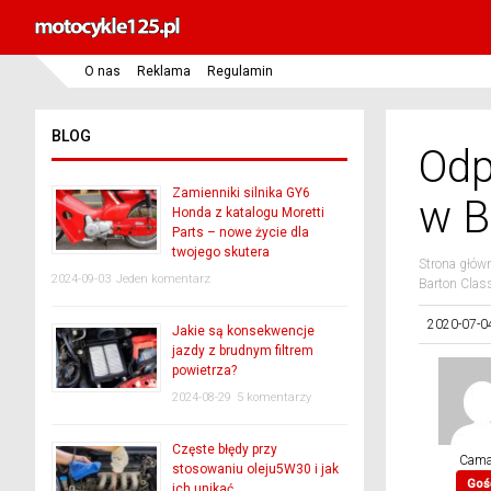
O nas
Reklama
Regulamin
BLOG
Odp
Zamienniki silnika GY6
w B
Honda z katalogu Moretti
Parts – nowe życie dla
twojego skutera
Strona głów
2024-09-03
Jeden komentarz
Barton Class
2020-07-0
Jakie są konsekwencje
jazdy z brudnym filtrem
powietrza?
2024-08-29
5 komentarzy
Częste błędy przy
Cama
stosowaniu oleju5W30 i jak
Goś
ich unikać