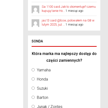
Sa 1100 said Jak to skomentuje? czemu
kupują tanie Ho...
1 miesiąc ago
jas13 said @bsw, polowałem na GB w
lutym 2025, już ...
1 miesiąc ago
SONDA
Która marka ma najlepszy dostęp do
części zamiennych?
Yamaha
Honda
Suzuki
Barton
Junak / Zontes