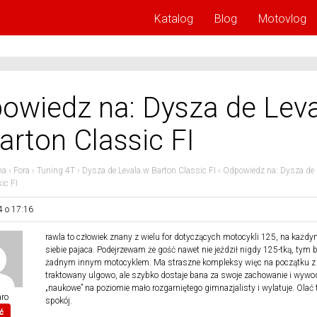
Katalog
Blog
Motovlog
owiedz na: Dysza de Lev
arton Classic FI
na
›
Fora
›
Tuning 4T
›
Dysza de Levala w Barton Classic FI
›
Odpowiedz na: Dysza de 
ic FI
4 o 17:16
rawla to człowiek znany z wielu for dotyczących motocykli 125, na każdy
siebie pajaca. Podejrzewam że gość nawet nie jeździł nigdy 125-tką, tym b
żadnym innym motocyklem. Ma straszne kompleksy więc na początku z li
traktowany ulgowo, ale szybko dostaje bana za swoje zachowanie i wywo
„naukowe” na poziomie mało rozgarniętego gimnazjalisty i wylatuje. Olać t
ro
spokój.
ć