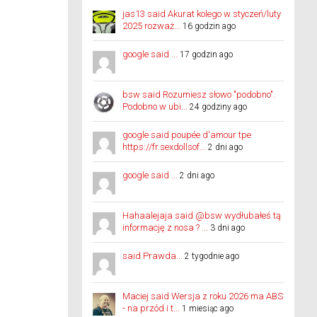
jas13 said Akurat kolego w styczeń/luty
2025 rozważ...
16 godzin ago
google said ...
17 godzin ago
bsw said Rozumiesz słowo "podobno".
Podobno w ubi...
24 godziny ago
google said poupée d'amour tpe
https://fr.sexdollsof...
2 dni ago
google said ...
2 dni ago
Hahaalejaja said @bsw wydłubałeś tą
informację z nosa ? ...
3 dni ago
said Prawda...
2 tygodnie ago
Maciej said Wersja z roku 2026 ma ABS
- na przód i t...
1 miesiąc ago