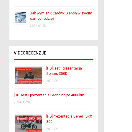
Jak wymienić żarówki Xenon w swoim
samochodzie?
2024-09-28
VIDEORECENZJE
[HD]Test i prezentacja
Zontes 350D
2024-08-27
[HD]Test i prezentacja Leoncino po 4000km
2024-08-20
[HD]Prezentacja Benelli BKX
300
2024-08-06