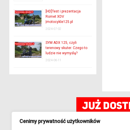
[HD]Test i prezentacja
Romet XDV
|motocykle125.pl
2024-07-02
SYM ADX 125, czyli
terenowy skuter. Czego to
ludzie nie wymyślą?
2024-06-11
Cenimy prywatność użytkowników