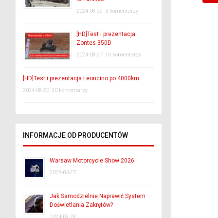
2024-08-29
3 komentarzy
[HD]Test i prezentacja
Zontes 350D
2024-08-27
16 komentarzy
[HD]Test i prezentacja Leoncino po 4000km
2024-08-20
20 komentarzy
INFORMACJE OD PRODUCENTÓW
Warsaw Motorcycle Show 2026
2026-03-27
Jak Samodzielnie Naprawić System
Doświetlania Zakrętów?
2024-09-28