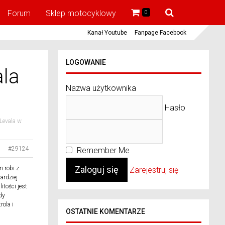
Forum
Sklep motocyklowy
0
Kanał Youtube
Fanpage Facebook
LOGOWANIE
ala
Nazwa użytkownika
Hasło
Levala w
#29124
Remember Me
m robi z
Zarejestruj się
ardziej
tości jest
dy
rola i
OSTATNIE KOMENTARZE