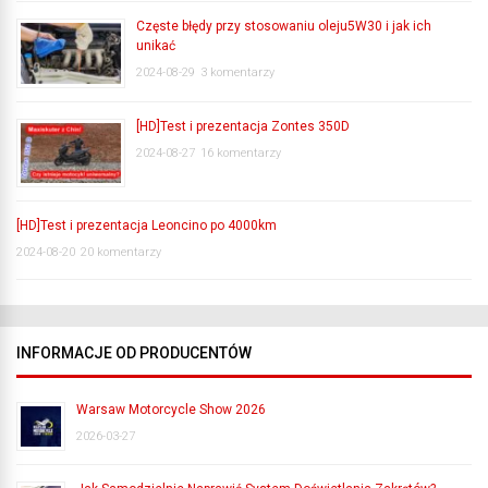
Częste błędy przy stosowaniu oleju5W30 i jak ich
unikać
2024-08-29
3 komentarzy
[HD]Test i prezentacja Zontes 350D
2024-08-27
16 komentarzy
[HD]Test i prezentacja Leoncino po 4000km
2024-08-20
20 komentarzy
INFORMACJE OD PRODUCENTÓW
Warsaw Motorcycle Show 2026
2026-03-27