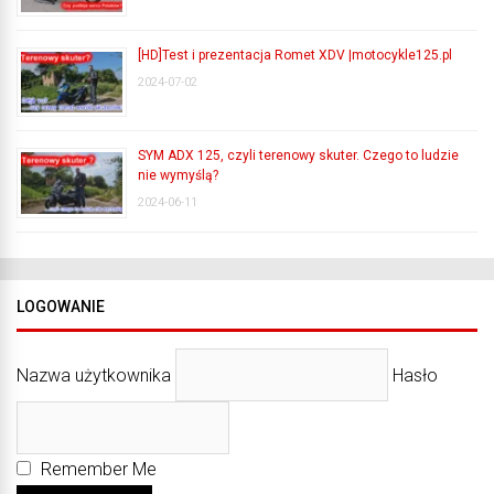
[HD]Test i prezentacja Romet XDV |motocykle125.pl
2024-07-02
SYM ADX 125, czyli terenowy skuter. Czego to ludzie
nie wymyślą?
2024-06-11
LOGOWANIE
Nazwa użytkownika
Hasło
Remember Me