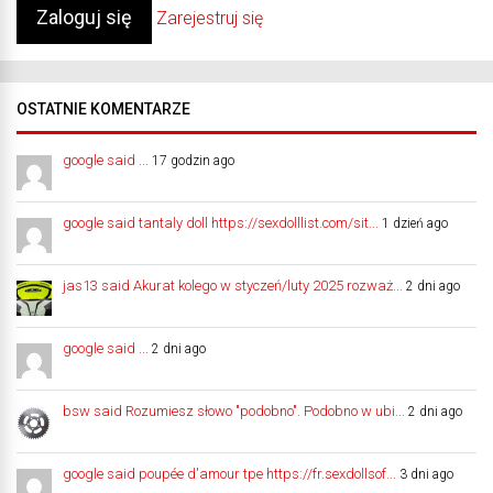
Zarejestruj się
OSTATNIE KOMENTARZE
google said ...
17 godzin ago
google said tantaly doll https://sexdolllist.com/sit...
1 dzień ago
jas13 said Akurat kolego w styczeń/luty 2025 rozważ...
2 dni ago
google said ...
2 dni ago
bsw said Rozumiesz słowo "podobno". Podobno w ubi...
2 dni ago
google said poupée d'amour tpe https://fr.sexdollsof...
3 dni ago