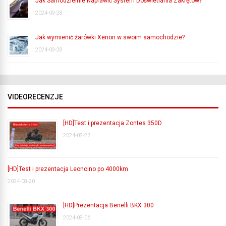
Jak Samodzielnie Naprawić System Doświetlania Zakrętów?
2024-09-28
Jak wymienić żarówki Xenon w swoim samochodzie?
2024-09-28
VIDEORECENZJE
[HD]Test i prezentacja Zontes 350D
2024-08-27
[HD]Test i prezentacja Leoncino po 4000km
2024-08-20
[HD]Prezentacja Benelli BKX 300
2024-08-06