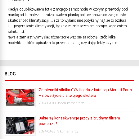
alumiową itd.
Kiedyś opublikowałem fotki z mojego samochodu w którym przewody pod
maską od klimatyzacji zaizolowałem pianką poliuretanową co zwiększyło
skuteczność klimatyzacji,…. i za to wylano niespotykany hejt że to bzdura
i….. pogorszenie klimatyzacji, łącznie ze zniszczeniem pompy, zapaleniem
silnika itd.
rawala zamiast wymyślać różne teorie weź sie za robotę i zrób kilka
modyfikacji które opisałem to przekonasz się czy dają efekty czy nie.
BLOG
Zamienniki silnika GY6 Honda z katalogu Moretti Parts
– nowe życie dla twojego skutera
2024-09-03
Jeden komentarz
Jakie są konsekwencje jazdy z brudnym filtrem
powietrza?
2024-08-29
5 komentarzy