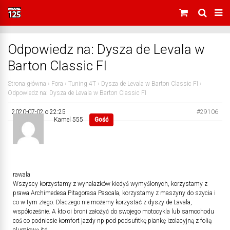
Odpowiedz na: Dysza de Levala w
Barton Classic FI
Strona główna
›
Fora
›
Tuning 4T
›
Dysza de Levala w Barton Classic FI
›
Odpowiedz na: Dysza de Levala w Barton Classic FI
2020-07-02 o 22:25
#29106
Kamel 555
Gość
rawala
Wszyscy korzystamy z wynalazków kiedyś wymyślonych, korzystamy z
prawa Archimedesa Pitagorasa Pascala, korzystamy z maszyny do szycia i
co w tym złego. Dlaczego nie możemy korzystać z dyszy de Lavala,
współcześnie. A kto ci broni założyć do swojego motocykla lub samochodu
coś co podniesie komfort jazdy np pod podsufitkę piankę izolacyjną z folią