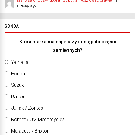
jas13 said @bsw, dobra 125 potrafi kosztować prawie...
1
miesiąc ago
SONDA
Która marka ma najlepszy dostęp do części
zamiennych?
Yamaha
Honda
Suzuki
Barton
Junak / Zontes
Romet / UM Motorcycles
Malagutti / Brixton