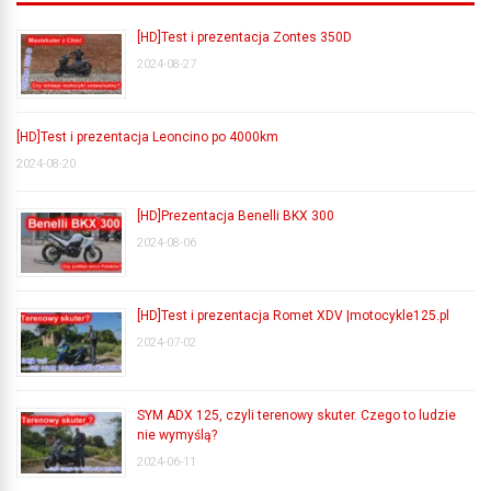
[HD]Test i prezentacja Zontes 350D
2024-08-27
[HD]Test i prezentacja Leoncino po 4000km
2024-08-20
[HD]Prezentacja Benelli BKX 300
2024-08-06
[HD]Test i prezentacja Romet XDV |motocykle125.pl
2024-07-02
SYM ADX 125, czyli terenowy skuter. Czego to ludzie
nie wymyślą?
2024-06-11