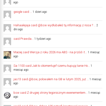
ago
google said ...
1 dzień ago
Hahaalejaja said @bsw wydłubałeś tą informację z nosa ? ...
2
dni ago
said Prawda...
1 tydzień ago
Maciej said Wersja z roku 2026 ma ABS - na przód i t...
1 miesiąc
ago
Sa 1100 said Jak to skomentuje? czemu kupują tanie Ho...
1
miesiąc ago
jas13 said @bsw, polowałem na GB w lutym 2025, już ...
1 miesiąc
ago
bsw said Z drugiej strony tegorocznym ewenementem...
1 miesiąc
ago