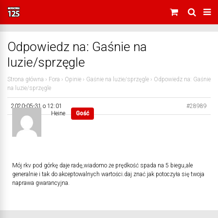
Odpowiedz na: Gaśnie na
luzie/sprzęgle
Strona główna
›
Fora
›
Opinie
›
Gaśnie na luzie/sprzęgle
›
Odpowiedz na: Gaśnie
na luzie/sprzęgle
2020-05-31 o 12:01
#28989
Heine
Gość
Mój rkv pod górkę daje radę,wiadomo że prędkość spada na 5 biegu,ale
generalnie i tak do akceptowalnych wartości.daj znać jak potoczyła się twoja
naprawa gwarancyjna.