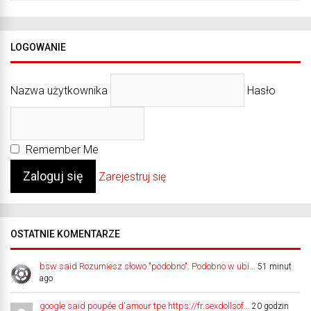
LOGOWANIE
Nazwa użytkownika
Hasło
Remember Me
Zarejestruj się
OSTATNIE KOMENTARZE
bsw said Rozumiesz słowo "podobno". Podobno w ubi...
51 minut
ago
google said poupée d'amour tpe https://fr.sexdollsof...
20 godzin