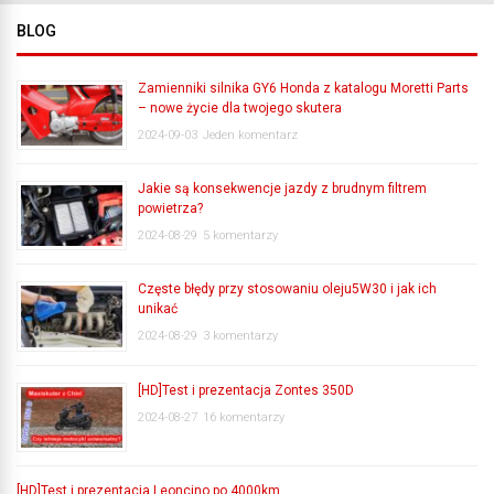
BLOG
Zamienniki silnika GY6 Honda z katalogu Moretti Parts
– nowe życie dla twojego skutera
2024-09-03
Jeden komentarz
Jakie są konsekwencje jazdy z brudnym filtrem
powietrza?
2024-08-29
5 komentarzy
Częste błędy przy stosowaniu oleju5W30 i jak ich
unikać
2024-08-29
3 komentarzy
[HD]Test i prezentacja Zontes 350D
2024-08-27
16 komentarzy
[HD]Test i prezentacja Leoncino po 4000km