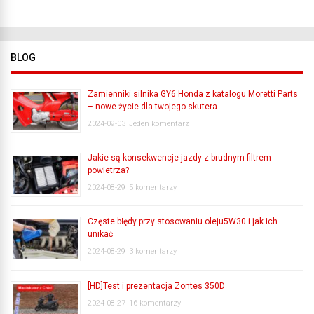
BLOG
Zamienniki silnika GY6 Honda z katalogu Moretti Parts
– nowe życie dla twojego skutera
2024-09-03
Jeden komentarz
Jakie są konsekwencje jazdy z brudnym filtrem
powietrza?
2024-08-29
5 komentarzy
Częste błędy przy stosowaniu oleju5W30 i jak ich
unikać
2024-08-29
3 komentarzy
[HD]Test i prezentacja Zontes 350D
2024-08-27
16 komentarzy