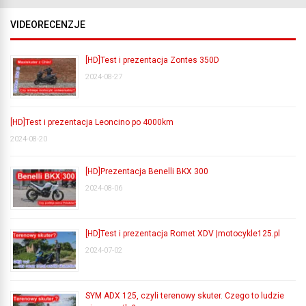
VIDEORECENZJE
[HD]Test i prezentacja Zontes 350D
2024-08-27
[HD]Test i prezentacja Leoncino po 4000km
2024-08-20
[HD]Prezentacja Benelli BKX 300
2024-08-06
[HD]Test i prezentacja Romet XDV |motocykle125.pl
2024-07-02
SYM ADX 125, czyli terenowy skuter. Czego to ludzie