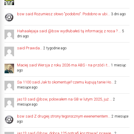
bsw said Rozumiesz słowo "podobno". Podobno w ubi...
3 dni ago
Hahaalejaja said @bsw wydłubałeś tą informację z nosa ? ...
5
dni ago
said Prawda...
2 tygodnie ago
Maciej said Wersja z roku 2026 ma ABS - na przód i t...
1 miesiąc
ago
Sa 1100 said Jak to skomentuje? czemu kupują tanie Ho...
2
miesiące ago
jas13 said @bsw, polowałem na GB w lutym 2025, już ...
2
miesiące ago
bsw said Z drugiej strony tegorocznym ewenementem...
2 miesiące
ago
jas13 said @bsw, dobra 125 potrafi kosztować prawie...
2