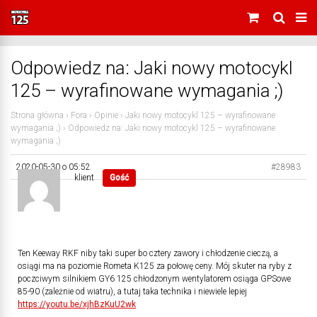
Odpowiedz na: Jaki nowy motocykl
125 – wyrafinowane wymagania ;)
Strona główna
›
Fora
›
Opinie
›
Jaki nowy motocykl 125 – wyrafinowane
wymagania ;)
›
Odpowiedz na: Jaki nowy motocykl 125 – wyrafinowane
wymagania ;)
2020-05-30 o 05:52
#28983
klient
Gość
Ten Keeway RKF niby taki super bo cztery zawory i chłodzenie cieczą, a
osiągi ma na poziomie Rometa K125 za połowę ceny. Mój skuter na ryby z
poczciwym silnikiem GY6 125 chłodzonym wentylatorem osiąga GPSowe
85-90 (zależnie od wiatru), a tutaj taka technika i niewiele lepiej
https://youtu.be/xjhBzKuU2wk