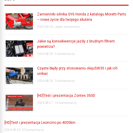
Zamienniki silnika GY6 Honda z katalogu Moretti Parts
– nowe życie dla twojego skutera
2024-09-03
Jeden komentarz
Jakie są konsekwencje jazdy z brudnym filtrem
powietrza?
2024-08-29
5 komentarzy
Częste błędy przy stosowaniu oleju5W30 i jak ich
unikać
2024-08-29
3 komentarzy
[HD]Test i prezentacja Zontes 350D
2024-08-27
16 komentarzy
[HD]Test i prezentacja Leoncino po 4000km
2024-08-20
20 komentarzy