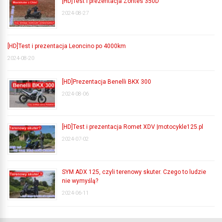
[HD]Test i prezentacja Zontes 350D
2024-08-27
[HD]Test i prezentacja Leoncino po 4000km
2024-08-20
[HD]Prezentacja Benelli BKX 300
2024-08-06
[HD]Test i prezentacja Romet XDV |motocykle125.pl
2024-07-02
SYM ADX 125, czyli terenowy skuter. Czego to ludzie
nie wymyślą?
2024-06-11