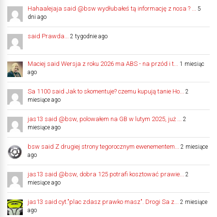
Hahaalejaja said @bsw wydłubałeś tą informację z nosa ? ...
5
dni ago
said Prawda...
2 tygodnie ago
Maciej said Wersja z roku 2026 ma ABS - na przód i t...
1 miesiąc
ago
Sa 1100 said Jak to skomentuje? czemu kupują tanie Ho...
2
miesiące ago
jas13 said @bsw, polowałem na GB w lutym 2025, już ...
2
miesiące ago
bsw said Z drugiej strony tegorocznym ewenementem...
2 miesiące
ago
jas13 said @bsw, dobra 125 potrafi kosztować prawie...
2
miesiące ago
jas13 said cyt."plac zdasz prawko masz". Drogi Sa z...
2 miesiące
ago