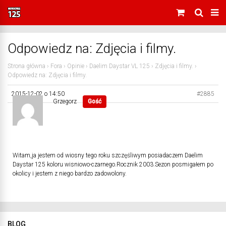
Odpowiedz na: Zdjęcia i filmy.
Strona główna
›
Fora
›
Opinie
›
Daelim Daystar VL 125
›
Zdjęcia i filmy.
›
Odpowiedz na: Zdjęcia i filmy.
2015-12-02 o 14:50
#2885
Grzegorz
Gość
Witam,ja jestem od wiosny tego roku szczęśliwym posiadaczem Daelim
Daystar 125 koloru wisniowo-czarnego.Rocznik 2003.Sezon posmigałem po
okolicy i jestem z niego bardzo zadowolony.
BLOG