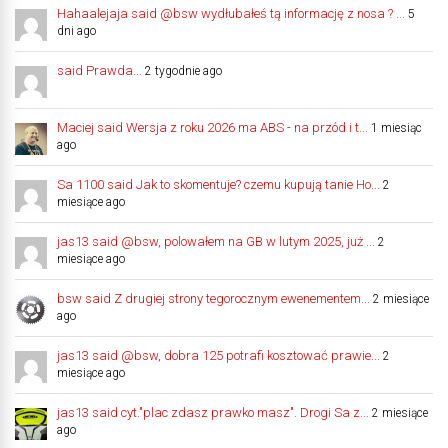
Hahaalejaja said @bsw wydłubałeś tą informację z nosa ? ...
5
dni ago
said Prawda...
2 tygodnie ago
Maciej said Wersja z roku 2026 ma ABS - na przód i t...
1 miesiąc
ago
Sa 1100 said Jak to skomentuje? czemu kupują tanie Ho...
2
miesiące ago
jas13 said @bsw, polowałem na GB w lutym 2025, już ...
2
miesiące ago
bsw said Z drugiej strony tegorocznym ewenementem...
2 miesiące
ago
jas13 said @bsw, dobra 125 potrafi kosztować prawie...
2
miesiące ago
jas13 said cyt."plac zdasz prawko masz". Drogi Sa z...
2 miesiące
ago