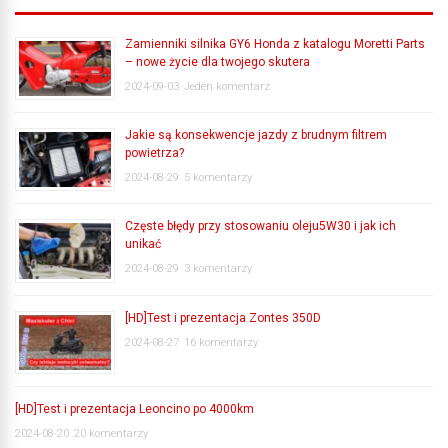
Zamienniki silnika GY6 Honda z katalogu Moretti Parts
– nowe życie dla twojego skutera
2024-09-03
Jeden komentarz
Jakie są konsekwencje jazdy z brudnym filtrem
powietrza?
2024-08-29
5 komentarzy
Częste błędy przy stosowaniu oleju5W30 i jak ich
unikać
2024-08-29
3 komentarzy
[HD]Test i prezentacja Zontes 350D
2024-08-27
16 komentarzy
[HD]Test i prezentacja Leoncino po 4000km
2024-08-20
20 komentarzy