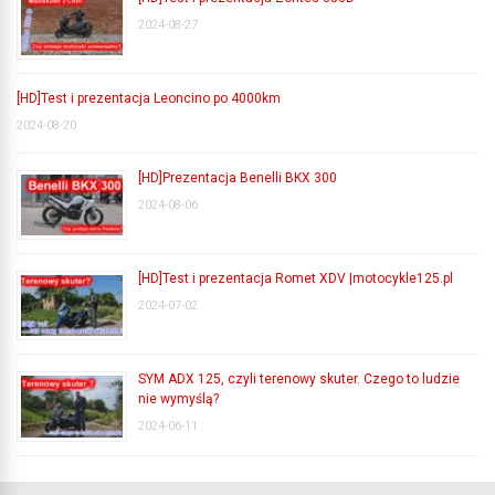
2024-08-27
[HD]Test i prezentacja Leoncino po 4000km
2024-08-20
[HD]Prezentacja Benelli BKX 300
2024-08-06
[HD]Test i prezentacja Romet XDV |motocykle125.pl
2024-07-02
SYM ADX 125, czyli terenowy skuter. Czego to ludzie
nie wymyślą?
2024-06-11