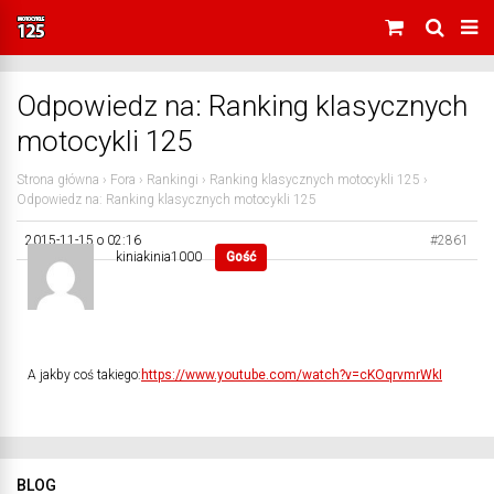
Odpowiedz na: Ranking klasycznych
motocykli 125
Strona główna
›
Fora
›
Rankingi
›
Ranking klasycznych motocykli 125
›
Odpowiedz na: Ranking klasycznych motocykli 125
2015-11-15 o 02:16
#2861
kiniakinia1000
Gość
A jakby coś takiego:
https://www.youtube.com/watch?v=cKOqrvmrWkI
BLOG