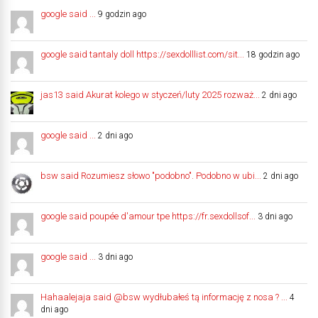
google said ...
9 godzin ago
google said tantaly doll https://sexdolllist.com/sit...
18 godzin ago
jas13 said Akurat kolego w styczeń/luty 2025 rozważ...
2 dni ago
google said ...
2 dni ago
bsw said Rozumiesz słowo "podobno". Podobno w ubi...
2 dni ago
google said poupée d'amour tpe https://fr.sexdollsof...
3 dni ago
google said ...
3 dni ago
Hahaalejaja said @bsw wydłubałeś tą informację z nosa ? ...
4
dni ago