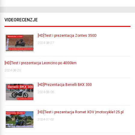
VIDEORECENZJE
[HD]Test i prezentacja Zontes 350D
2024-08-27
[HD]Test i prezentacja Leoncino po 4000km
2024-08-20
[HD]Prezentacja Benelli BKX 300
2024-08-06
[HD]Test i prezentacja Romet XDV |motocykle125.pl
2024-07-02