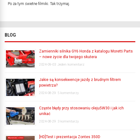
Po za tym świetne filmiki. Tak trzymaj.
BLOG
Zamienniki silnika GY6 Honda z katalogu Moretti Parts
– nowe życie dla twojego skutera
2024-09-03
Jeden komentarz
Jakie są konsekwencje jazdy z brudnym filtrem
powietrza?
2024-08-29
5 komentarzy
Częste błędy przy stosowaniu oleju5W30 i jak ich
unikać
2024-08-29
3 komentarzy
[HD]Test i prezentacja Zontes 350D