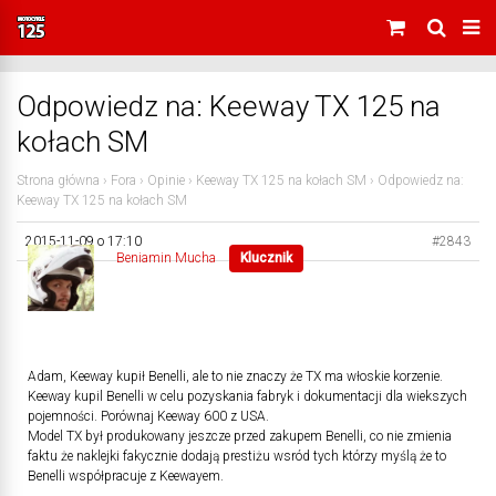
Odpowiedz na: Keeway TX 125 na
kołach SM
Strona główna
›
Fora
›
Opinie
›
Keeway TX 125 na kołach SM
›
Odpowiedz na:
Keeway TX 125 na kołach SM
2015-11-09 o 17:10
#2843
Beniamin Mucha
Klucznik
Adam, Keeway kupił Benelli, ale to nie znaczy że TX ma włoskie korzenie.
Keeway kupil Benelli w celu pozyskania fabryk i dokumentacji dla wiekszych
pojemności. Porównaj Keeway 600 z USA.
Model TX był produkowany jeszcze przed zakupem Benelli, co nie zmienia
faktu że naklejki fakycznie dodają prestiżu wsród tych którzy myślą że to
Benelli współpracuje z Keewayem.