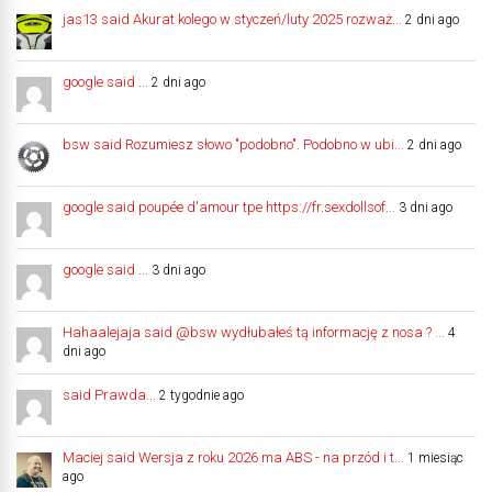
jas13 said Akurat kolego w styczeń/luty 2025 rozważ...
2 dni ago
google said ...
2 dni ago
bsw said Rozumiesz słowo "podobno". Podobno w ubi...
2 dni ago
google said poupée d'amour tpe https://fr.sexdollsof...
3 dni ago
google said ...
3 dni ago
Hahaalejaja said @bsw wydłubałeś tą informację z nosa ? ...
4
dni ago
said Prawda...
2 tygodnie ago
Maciej said Wersja z roku 2026 ma ABS - na przód i t...
1 miesiąc
ago