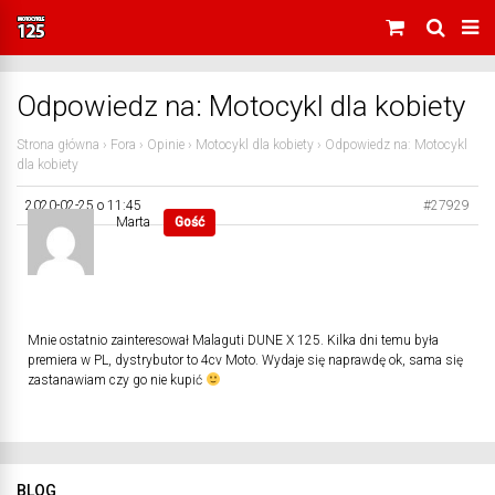
Odpowiedz na: Motocykl dla kobiety
Strona główna
›
Fora
›
Opinie
›
Motocykl dla kobiety
›
Odpowiedz na: Motocykl
dla kobiety
2020-02-25 o 11:45
#27929
Marta
Gość
Mnie ostatnio zainteresował Malaguti DUNE X 125. Kilka dni temu była
premiera w PL, dystrybutor to 4cv Moto. Wydaje się naprawdę ok, sama się
zastanawiam czy go nie kupić
BLOG