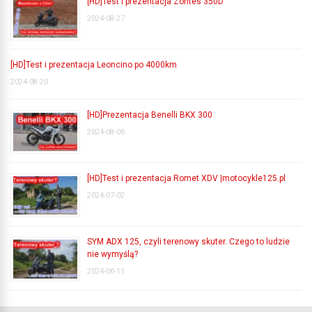
[HD]Test i prezentacja Zontes 350D
2024-08-27
[HD]Test i prezentacja Leoncino po 4000km
2024-08-20
[HD]Prezentacja Benelli BKX 300
2024-08-06
[HD]Test i prezentacja Romet XDV |motocykle125.pl
2024-07-02
SYM ADX 125, czyli terenowy skuter. Czego to ludzie
nie wymyślą?
2024-06-11