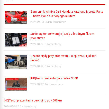
Zamienniki silnika GY6 Honda z katalogu Moretti Parts
– nowe życie dla twojego skutera
2024-09-03
Jeden komentarz
Jakie są konsekwencje jazdy z brudnym filtrem
powietrza?
2024-08-29
5 komentarzy
Częste błędy przy stosowaniu oleju5W30 i jak ich
unikać
2024-08-29
3 komentarzy
[HD]Test i prezentacja Zontes 350D
2024-08-27
16 komentarzy
[HD]Test i prezentacja Leoncino po 4000km
2024-08-20
20 komentarzy