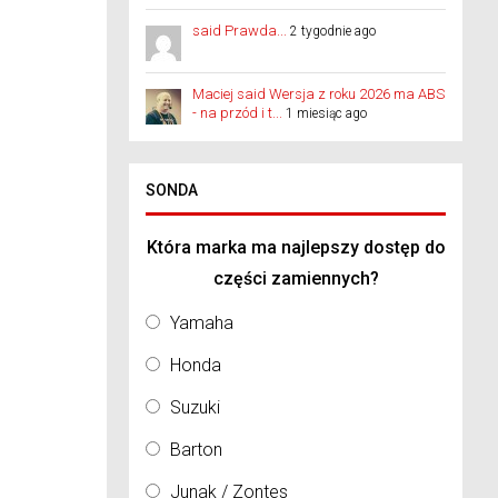
said Prawda...
2 tygodnie ago
Maciej said Wersja z roku 2026 ma ABS
- na przód i t...
1 miesiąc ago
SONDA
Która marka ma najlepszy dostęp do
części zamiennych?
Yamaha
Honda
Suzuki
Barton
Junak / Zontes