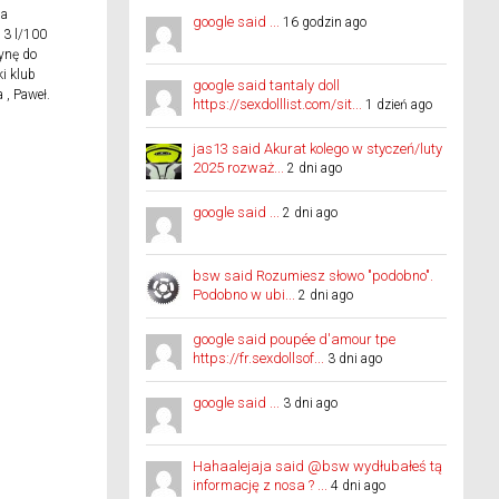
na
google said ...
16 godzin ago
k 3 l/100
zynę do
i klub
google said tantaly doll
 , Paweł.
https://sexdolllist.com/sit...
1 dzień ago
jas13 said Akurat kolego w styczeń/luty
2025 rozważ...
2 dni ago
google said ...
2 dni ago
bsw said Rozumiesz słowo "podobno".
Podobno w ubi...
2 dni ago
google said poupée d'amour tpe
https://fr.sexdollsof...
3 dni ago
google said ...
3 dni ago
Hahaalejaja said @bsw wydłubałeś tą
informację z nosa ? ...
4 dni ago