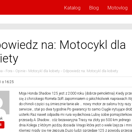
Katalog
Blog
Motovlog
owiedz na: Motocykl dla
iety
na
›
Fora
›
Opinie
›
Motocykl dla kobiety
›
Odpowiedz na: Motocykl dla kobiety
1 o 16:25
Moja Honda Shadow 125 jest z 2000 roku (dobrze pełnoletnia).Kiedy prz
się z chińskiego Rometa Soft zapomniałem o jakichkolwiek naprawach.W
do chinoli części są śmiesznie tanie ale … nowy motor ze salonu trzy razy
serwisie , stał po dwa tygodnie.Po gwarancji to samo.Ciągle irytujące dro
usterki.Raz nawet odpadła mi rura wydechowa.Lubię sobie pomajsterkowa
ak
przesady.A Shadow… cóż bezawaryjna.Trasy na zloty po 500 km jednego
ć
dnia.Kolega z którym jeżdzę dosiada Virago która jest o wiele lżejsza i mnie
również nigdy się nie zepsuła.Dużo ludzi sprzedaje 125 z powodu przesi