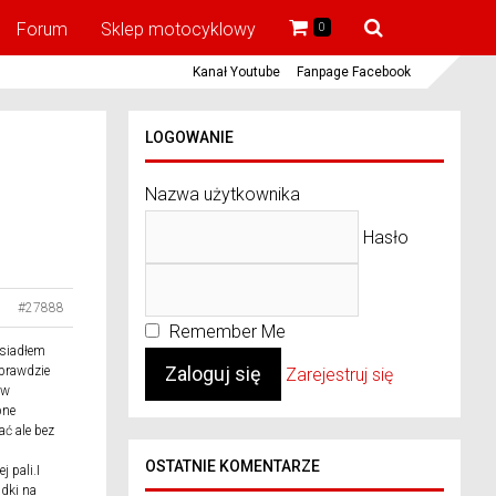
Forum
Sklep motocyklowy
0
Kanał Youtube
Fanpage Facebook
LOGOWANIE
Nazwa użytkownika
Hasło
#27888
Remember Me
esiadłem
prawdzie
Zarejestruj się
 w
bne
ć ale bez
OSTATNIE KOMENTARZE
j pali.I
adki na