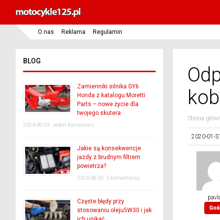
O nas
Reklama
Regulamin
BLOG
Odp
Zamienniki silnika GY6
kob
Honda z katalogu Moretti
Parts – nowe życie dla
twojego skutera
Strona głów
2024-09-03
Jeden komentarz
2020-01-3
Jakie są konsekwencje
jazdy z brudnym filtrem
powietrza?
2024-08-29
5 komentarzy
pavl
Częste błędy przy
Goś
stosowaniu oleju5W30 i jak
ich unikać