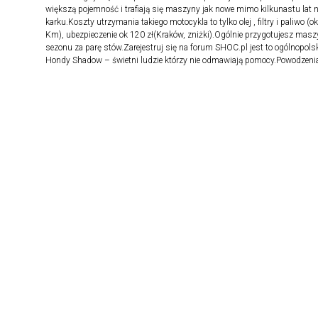
większą pojemność i trafiają się maszyny jak nowe mimo kilkunastu lat 
karku.Koszty utrzymania takiego motocykla to tylko olej , filtry i paliwo (o
Km), ubezpieczenie ok 120 zł(Kraków, zniżki).Ogólnie przygotujesz mas
sezonu za parę stów.Zarejestruj się na forum SHOC.pl jest to ogólnopolsk
Hondy Shadow – świetni ludzie którzy nie odmawiają pomocy.Powodzenia