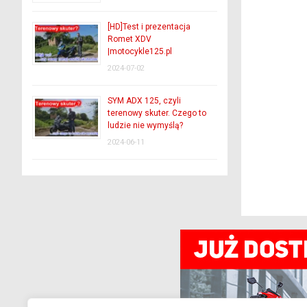
[HD]Test i prezentacja
Romet XDV
|motocykle125.pl
2024-07-02
SYM ADX 125, czyli
terenowy skuter. Czego to
ludzie nie wymyślą?
2024-06-11