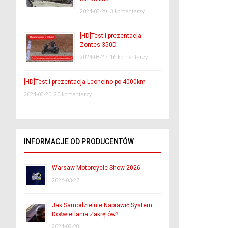
2024-08-29
3 komentarzy
[HD]Test i prezentacja
Zontes 350D
2024-08-27
16 komentarzy
[HD]Test i prezentacja Leoncino po 4000km
2024-08-20
20 komentarzy
INFORMACJE OD PRODUCENTÓW
Warsaw Motorcycle Show 2026
2026-03-27
Jak Samodzielnie Naprawić System
Doświetlania Zakrętów?
2024-09-28