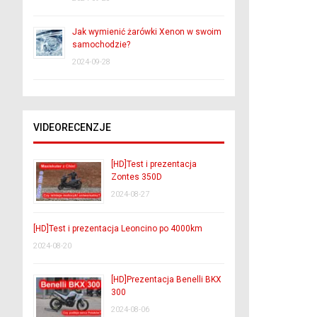
Jak wymienić żarówki Xenon w swoim
samochodzie?
2024-09-28
VIDEORECENZJE
[HD]Test i prezentacja
Zontes 350D
2024-08-27
[HD]Test i prezentacja Leoncino po 4000km
2024-08-20
[HD]Prezentacja Benelli BKX
300
2024-08-06