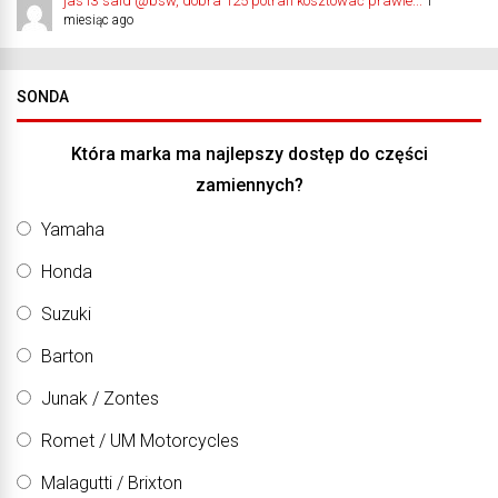
jas13 said @bsw, dobra 125 potrafi kosztować prawie...
1
miesiąc ago
SONDA
Która marka ma najlepszy dostęp do części
zamiennych?
Yamaha
Honda
Suzuki
Barton
Junak / Zontes
Romet / UM Motorcycles
Malagutti / Brixton