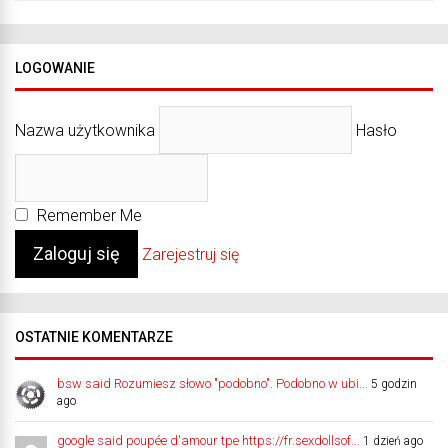
LOGOWANIE
Nazwa użytkownika
Hasło
Remember Me
Zarejestruj się
OSTATNIE KOMENTARZE
bsw said Rozumiesz słowo "podobno". Podobno w ubi...
5 godzin
ago
google said poupée d'amour tpe https://fr.sexdollsof...
1 dzień ago