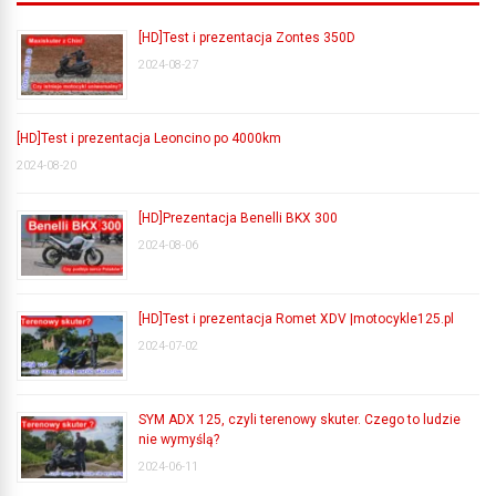
[HD]Test i prezentacja Zontes 350D
2024-08-27
[HD]Test i prezentacja Leoncino po 4000km
2024-08-20
[HD]Prezentacja Benelli BKX 300
2024-08-06
[HD]Test i prezentacja Romet XDV |motocykle125.pl
2024-07-02
SYM ADX 125, czyli terenowy skuter. Czego to ludzie
nie wymyślą?
2024-06-11