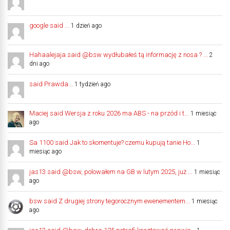
google said ...
1 dzień ago
Hahaalejaja said @bsw wydłubałeś tą informację z nosa ? ...
2
dni ago
said Prawda...
1 tydzień ago
Maciej said Wersja z roku 2026 ma ABS - na przód i t...
1 miesiąc
ago
Sa 1100 said Jak to skomentuje? czemu kupują tanie Ho...
1
miesiąc ago
jas13 said @bsw, polowałem na GB w lutym 2025, już ...
1 miesiąc
ago
bsw said Z drugiej strony tegorocznym ewenementem...
1 miesiąc
ago