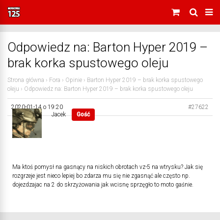
Odpowiedz na: Barton Hyper 2019 –
brak korka spustowego oleju
Strona główna
›
Fora
›
Opinie
›
Barton Hyper 2019 – brak korka spustowego
oleju
›
Odpowiedz na: Barton Hyper 2019 – brak korka spustowego oleju
2020-01-14 o 19:20
#27622
Jacek
Gość
Ma ktoś pomysł na gasnący na niskich obrotach vz-5 na wtrysku? Jak się
rozgrzeje jest nieco lepiej bo zdarza mu się nie zgasnąć ale często np.
dojezdzajac na 2 do skrzyżowania jak wcisnę sprzęgło to moto gaśnie.