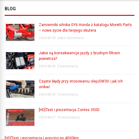
BLOG
Zamienniki silnika GY6 Honda z katalogu Moretti Parts
– nowe życie dla twojego skutera
2024-09-03
Jeden komentarz
Jakie są konsekwencje jazdy z brudnym filtrem
powietrza?
2024-08-29
5 komentarzy
Częste błędy przy stosowaniu oleju5W30 i jak ich
unikać
2024-08-29
3 komentarzy
[HD]Test i prezentacja Zontes 350D
2024-08-27
16 komentarzy
[HD]Test i prezentacja Leoncino po 4000km