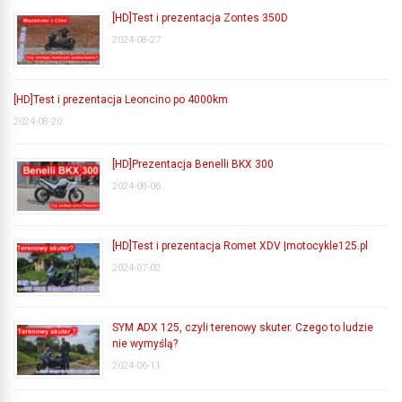
[HD]Test i prezentacja Zontes 350D
2024-08-27
[HD]Test i prezentacja Leoncino po 4000km
2024-08-20
[HD]Prezentacja Benelli BKX 300
2024-08-06
[HD]Test i prezentacja Romet XDV |motocykle125.pl
2024-07-02
SYM ADX 125, czyli terenowy skuter. Czego to ludzie
nie wymyślą?
2024-06-11