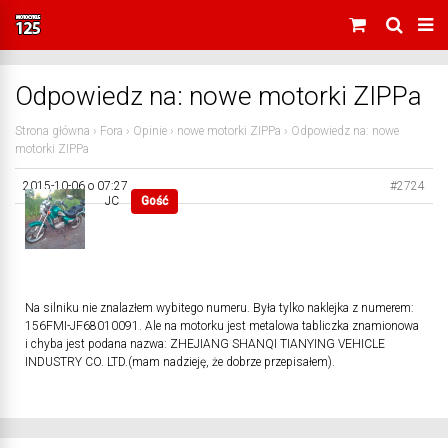
Odpowiedz na: nowe motorki ZIPPa
Strona główna
›
Fora
›
Opinie
›
nowe motorki ZIPPa
›
Odpowiedz na: nowe
motorki ZIPPa
2015-10-06 o 07:27
#2724
JC
Gość
Na silniku nie znalazłem wybitego numeru. Była tylko naklejka z numerem:
156FMI-JF68010091. Ale na motorku jest metalowa tabliczka znamionowa
i chyba jest podana nazwa: ZHEJIANG SHANQI TIANYING VEHICLE
INDUSTRY CO. LTD.(mam nadzieję, że dobrze przepisałem).