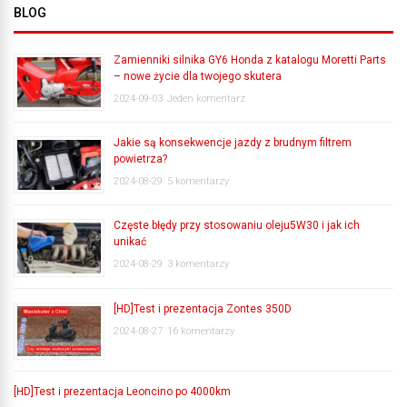
BLOG
Zamienniki silnika GY6 Honda z katalogu Moretti Parts
– nowe życie dla twojego skutera
2024-09-03
Jeden komentarz
Jakie są konsekwencje jazdy z brudnym filtrem
powietrza?
2024-08-29
5 komentarzy
Częste błędy przy stosowaniu oleju5W30 i jak ich
unikać
2024-08-29
3 komentarzy
[HD]Test i prezentacja Zontes 350D
2024-08-27
16 komentarzy
[HD]Test i prezentacja Leoncino po 4000km