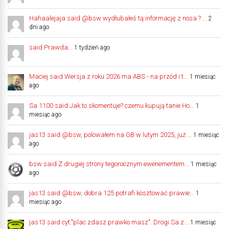
Hahaalejaja said @bsw wydłubałeś tą informację z nosa ? ...
2
dni ago
said Prawda...
1 tydzień ago
Maciej said Wersja z roku 2026 ma ABS - na przód i t...
1 miesiąc
ago
Sa 1100 said Jak to skomentuje? czemu kupują tanie Ho...
1
miesiąc ago
jas13 said @bsw, polowałem na GB w lutym 2025, już ...
1 miesiąc
ago
bsw said Z drugiej strony tegorocznym ewenementem...
1 miesiąc
ago
jas13 said @bsw, dobra 125 potrafi kosztować prawie...
1
miesiąc ago
jas13 said cyt."plac zdasz prawko masz". Drogi Sa z...
1 miesiąc