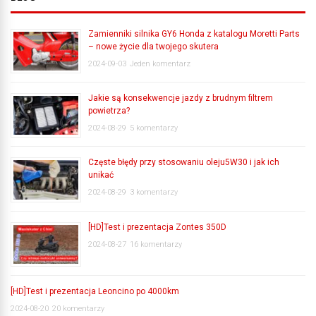
Zamienniki silnika GY6 Honda z katalogu Moretti Parts
– nowe życie dla twojego skutera
2024-09-03
Jeden komentarz
Jakie są konsekwencje jazdy z brudnym filtrem
powietrza?
2024-08-29
5 komentarzy
Częste błędy przy stosowaniu oleju5W30 i jak ich
unikać
2024-08-29
3 komentarzy
[HD]Test i prezentacja Zontes 350D
2024-08-27
16 komentarzy
[HD]Test i prezentacja Leoncino po 4000km
2024-08-20
20 komentarzy