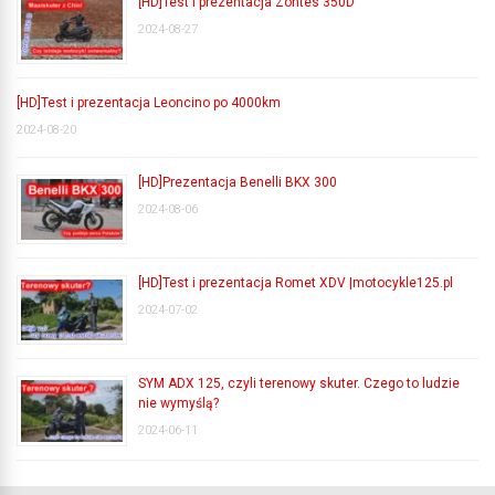
[HD]Test i prezentacja Zontes 350D
2024-08-27
[HD]Test i prezentacja Leoncino po 4000km
2024-08-20
[HD]Prezentacja Benelli BKX 300
2024-08-06
[HD]Test i prezentacja Romet XDV |motocykle125.pl
2024-07-02
SYM ADX 125, czyli terenowy skuter. Czego to ludzie
nie wymyślą?
2024-06-11