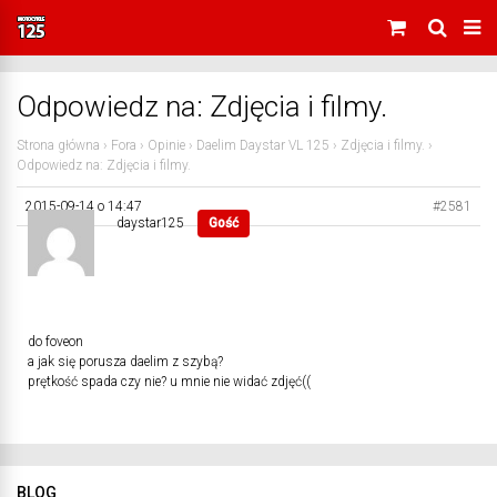
Odpowiedz na: Zdjęcia i filmy.
Strona główna
›
Fora
›
Opinie
›
Daelim Daystar VL 125
›
Zdjęcia i filmy.
›
Odpowiedz na: Zdjęcia i filmy.
2015-09-14 o 14:47
#2581
daystar125
Gość
do foveon
a jak się porusza daelim z szybą?
prętkość spada czy nie? u mnie nie widać zdjęć((
BLOG