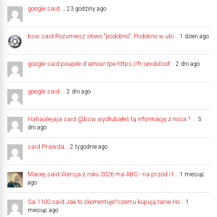
google said ...
23 godziny ago
bsw said Rozumiesz słowo "podobno". Podobno w ubi...
1 dzień ago
google said poupée d'amour tpe https://fr.sexdollsof...
2 dni ago
google said ...
2 dni ago
Hahaalejaja said @bsw wydłubałeś tą informację z nosa ? ...
3
dni ago
said Prawda...
2 tygodnie ago
Maciej said Wersja z roku 2026 ma ABS - na przód i t...
1 miesiąc
ago
Sa 1100 said Jak to skomentuje? czemu kupują tanie Ho...
1
miesiąc ago