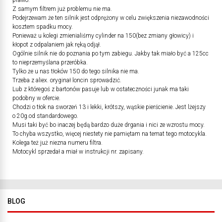
prawo.
Z samym filtrem już problemu nie ma.
Podejrzewam że ten silnik jest odprężony w celu zwiększenia niezawodności
kosztem spadku mocy.
Ponieważ u kolegi zmienialiśmy cylinder na 150(bez zmiany głowicy) i
kłopot z odpalaniem jak ręką odjął.
Ogólnie silnik nie do poznania po tym zabiegu. Jakby tak miało być a 125cc
to nieprzemyślana przeróbka.
Tylko że u nas tłoków 150 do tego silnika nie ma.
Trzeba z aliex. oryginał loncin sprowadzić.
Lub z któregoś z bartonów pasuje lub w ostateczności junak ma taki
podobny w ofercie.
Chodzi o tłok na sworzeń 13 i lekki, krótszy, wąskie pierścienie. Jest lżejszy
o 20g.od standardowego.
Musi taki być bo inaczej będą bardzo duże drgania i nici ze wzrostu mocy.
To chyba wszystko, więcej niestety nie pamiętam na temat tego motocykla.
Kolega też już niezna numeru filtra.
Motocykl sprzedał a miał w instrukcji nr. zapisany.
BLOG