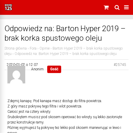
Odpowiedz na: Barton Hyper 2019 –
brak korka spustowego oleju
Strona główna
›
Fora
›
Opinie
›
Barton Hyper 2019 – brak korka spustowego
oleju
›
Odpowiedz na: Barton Hyper 2019 – brak korka spustowego oleju
2020-01-02 o 12:07
#25745
Anonim
Gość
Zdejmij kanapę. Pod kanapa masz dostęp do filtra powietrza.
Z góry masz pokrywę tego filtra i wlot powietrza.
Całość jest na cztery wkręty.
Śrubokrętem musisz pod skosem operować bo wkręty są lekko zasłonięte
przez konstrukcje ramy.
Później wyjmujesz tą pokrywę też lekko pod skosem manewrując w lewo i