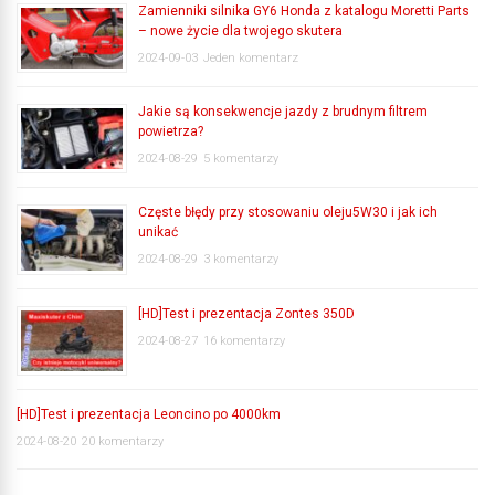
Zamienniki silnika GY6 Honda z katalogu Moretti Parts
– nowe życie dla twojego skutera
2024-09-03
Jeden komentarz
Jakie są konsekwencje jazdy z brudnym filtrem
powietrza?
2024-08-29
5 komentarzy
Częste błędy przy stosowaniu oleju5W30 i jak ich
unikać
2024-08-29
3 komentarzy
[HD]Test i prezentacja Zontes 350D
2024-08-27
16 komentarzy
[HD]Test i prezentacja Leoncino po 4000km
2024-08-20
20 komentarzy