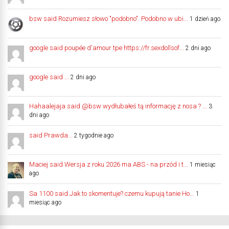
bsw said Rozumiesz słowo "podobno". Podobno w ubi...
1 dzień ago
google said poupée d'amour tpe https://fr.sexdollsof...
2 dni ago
google said ...
2 dni ago
Hahaalejaja said @bsw wydłubałeś tą informację z nosa ? ...
3
dni ago
said Prawda...
2 tygodnie ago
Maciej said Wersja z roku 2026 ma ABS - na przód i t...
1 miesiąc
ago
Sa 1100 said Jak to skomentuje? czemu kupują tanie Ho...
1
miesiąc ago