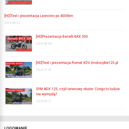
[HD]Test i prezentacja Leoncino po 4000km
2024-08-20
[HD]Prezentacja Benelli BKX 300
2024-08-06
[HD]Test i prezentacja Romet XDV |motocykle125.pl
2024-07-02
SYM ADX 125, czyli terenowy skuter. Czego to ludzie
nie wymyślą?
2024-06-11
LOGOWANIE