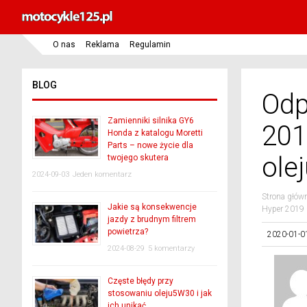
O nas
Reklama
Regulamin
BLOG
Odp
Zamienniki silnika GY6
201
Honda z katalogu Moretti
Parts – nowe życie dla
ole
twojego skutera
2024-09-03
Jeden komentarz
Strona głów
Jakie są konsekwencje
Hyper 2019 
jazdy z brudnym filtrem
powietrza?
2020-01-0
2024-08-29
5 komentarzy
Częste błędy przy
stosowaniu oleju5W30 i jak
ich unikać