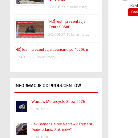
Pawl
2024-08-29
3 komentarzy
Goś
[HD]Test i prezentacja
Zontes 350D
2024-08-27
16 komentarzy
[HD]Test i prezentacja Leoncino po 4000km
2024-08-20
20 komentarzy
INFORMACJE OD PRODUCENTÓW
Warsaw Motorcycle Show 2026
2026-03-27
Jak Samodzielnie Naprawić System
Doświetlania Zakrętów?
2024-09-28