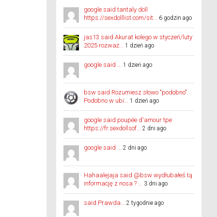
google said tantaly doll
https://sexdolllist.com/sit...
6 godzin ago
jas13 said Akurat kolego w styczeń/luty
2025 rozważ...
1 dzień ago
google said ...
1 dzień ago
bsw said Rozumiesz słowo "podobno".
Podobno w ubi...
1 dzień ago
google said poupée d'amour tpe
https://fr.sexdollsof...
2 dni ago
google said ...
2 dni ago
Hahaalejaja said @bsw wydłubałeś tą
informację z nosa ? ...
3 dni ago
said Prawda...
2 tygodnie ago