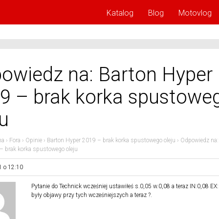
Katalog
Blog
Motovlog
owiedz na: Barton Hyper
9 – brak korka spustowe
ju
na
›
Fora
›
Opinie
›
Barton Hyper 2019 – brak korka spustowego oleju
›
Odpowiedz na:
– brak korka spustowego oleju
1 o 12:10
Pytanie do Technick wcześniej ustawiłeś s.0,05 w.0,08 a teraz IN:0,08 EX:
były objawy przy tych wcześniejszych a teraz ?.