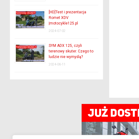
[HD]Test i prezentacja
Romet XDV
|motocykle125.pl
2024-07-02
SYM ADX 125, czyli
terenowy skuter. Czego to
ludzie nie wymyślą?
2024-06-11