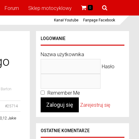
Forum
Sklep motocyklowy
0
Kanał Youtube
Fanpage Facebook
LOGOWANIE
Nazwa użytkownika
go
Hasło
 Barton
Remember Me
Zarejestruj się
#25714
0,12.Jakie
OSTATNIE KOMENTARZE