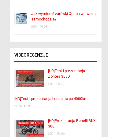
Jak wymienić żarówki Xenon w swoim
samochodzie?
2024-09-28
VIDEORECENZJE
[HD]Test i prezentacja
Zontes 350D
2024-08-27
[HD]Test i prezentacja Leoncino po 4000km
2024-08-20
[HD]Prezentacja Benelli BKX
300
2024-08-06