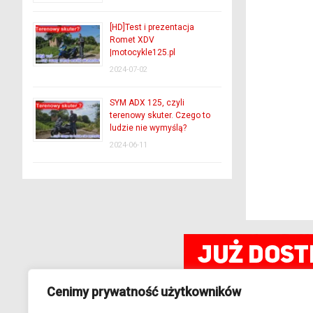
[HD]Test i prezentacja
Romet XDV
|motocykle125.pl
2024-07-02
SYM ADX 125, czyli
terenowy skuter. Czego to
ludzie nie wymyślą?
2024-06-11
Cenimy prywatność użytkowników