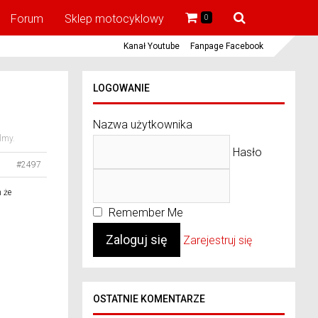
Forum
Sklep motocyklowy
0
Kanał Youtube
Fanpage Facebook
LOGOWANIE
.
Nazwa użytkownika
ilmy.
Hasło
#2497
 że
Remember Me
Zarejestruj się
OSTATNIE KOMENTARZE