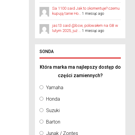
Sa 1100 said Jak to skomentuje? czemu
kupują tanie Ho...
1 miesiąc ago
jas13 said @bsw, polowałem na GB w
lutym 2025, już ...
1 miesiąc ago
SONDA
Która marka ma najlepszy dostęp do
części zamiennych?
Yamaha
Honda
Suzuki
Barton
Junak / Zontes