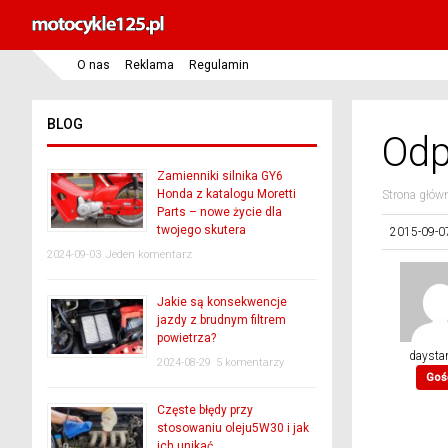
O nas
Reklama
Regulamin
BLOG
Odp
Zamienniki silnika GY6
Honda z katalogu Moretti
Strona głów
Parts – nowe życie dla
twojego skutera
2015-09-0
2024-09-03
Jeden komentarz
Jakie są konsekwencje
jazdy z brudnym filtrem
powietrza?
daysta
2024-08-29
5 komentarzy
Goś
Częste błędy przy
stosowaniu oleju5W30 i jak
ich unikać