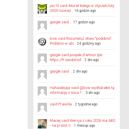
jas13 said Akurat kolego w styczeń/luty
2025 rozważ...
16 godzin ago
google said ...
17 godzin ago
bsw said Rozumiesz słowo "podobno".
Podobno w ubi...
24 godziny ago
google said poupée d'amour tpe
https://fr.sexdollsof...
2 dni ago
google said ...
2 dni ago
Hahaalejaja said @bsw wydłubałeś tą
informację z nosa ? ...
3 dni ago
said Prawda...
2 tygodnie ago
Maciej said Wersja z roku 2026 ma ABS
- na przód i t...
1 miesiąc ago