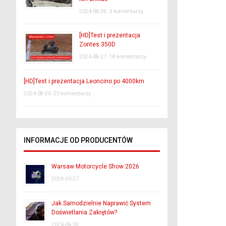
2024-08-29
3 komentarzy
[HD]Test i prezentacja
Zontes 350D
2024-08-27
16 komentarzy
[HD]Test i prezentacja Leoncino po 4000km
2024-08-20
20 komentarzy
INFORMACJE OD PRODUCENTÓW
Warsaw Motorcycle Show 2026
2026-03-27
Jak Samodzielnie Naprawić System
Doświetlania Zakrętów?
2024-09-28