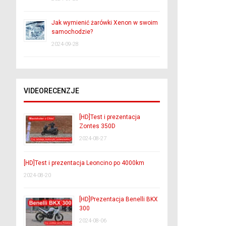
Jak wymienić żarówki Xenon w swoim
samochodzie?
2024-09-28
VIDEORECENZJE
[HD]Test i prezentacja
Zontes 350D
2024-08-27
[HD]Test i prezentacja Leoncino po 4000km
2024-08-20
[HD]Prezentacja Benelli BKX
300
2024-08-06