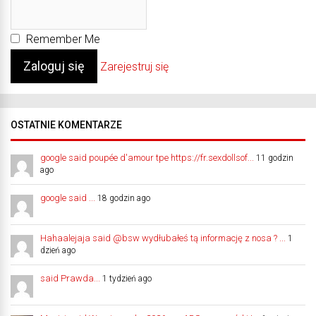
Remember Me
Zarejestruj się
OSTATNIE KOMENTARZE
google said poupée d'amour tpe https://fr.sexdollsof...
11 godzin
ago
google said ...
18 godzin ago
Hahaalejaja said @bsw wydłubałeś tą informację z nosa ? ...
1
dzień ago
said Prawda...
1 tydzień ago