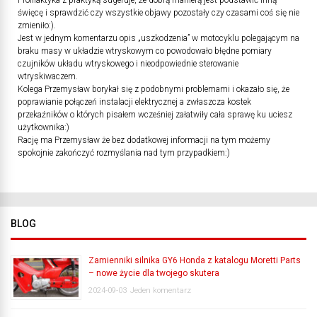
Profilaktyka z praktyką sugeruje, że dobrą manierą jest podstawić inną
święcę i sprawdzić czy wszystkie objawy pozostały czy czasami coś się nie
zmieniło:).
Jest w jednym komentarzu opis „uszkodzenia” w motocyklu polegającym na
braku masy w układzie wtryskowym co powodowało błędne pomiary
czujników układu wtryskowego i nieodpowiednie sterowanie
wtryskiwaczem.
Kolega Przemysław borykał się z podobnymi problemami i okazało się, że
poprawianie połączeń instalacji elektrycznej a zwłaszcza kostek
przekaźników o których pisałem wcześniej załatwiły cała sprawę ku uciesz
użytkownika:)
Rację ma Przemysław że bez dodatkowej informacji na tym możemy
spokojnie zakończyć rozmyślania nad tym przypadkiem:)
BLOG
Zamienniki silnika GY6 Honda z katalogu Moretti Parts
– nowe życie dla twojego skutera
2024-09-03
Jeden komentarz