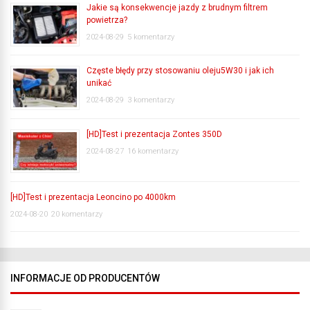
Jakie są konsekwencje jazdy z brudnym filtrem
powietrza?
2024-08-29
5 komentarzy
Częste błędy przy stosowaniu oleju5W30 i jak ich
unikać
2024-08-29
3 komentarzy
[HD]Test i prezentacja Zontes 350D
2024-08-27
16 komentarzy
[HD]Test i prezentacja Leoncino po 4000km
2024-08-20
20 komentarzy
INFORMACJE OD PRODUCENTÓW