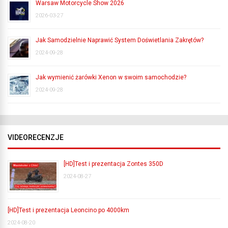
Warsaw Motorcycle Show 2026
2026-03-27
Jak Samodzielnie Naprawić System Doświetlania Zakrętów?
2024-09-28
Jak wymienić żarówki Xenon w swoim samochodzie?
2024-09-28
VIDEORECENZJE
[HD]Test i prezentacja Zontes 350D
2024-08-27
[HD]Test i prezentacja Leoncino po 4000km
2024-08-20