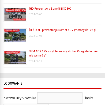
[HD]Prezentacja Benelli BKX 300
2024-08-06
[HD]Test i prezentacja Romet XDV |motocykle125.pl
2024-07-02
SYM ADX 125, czyli terenowy skuter. Czego to ludzie
nie wymyślą?
2024-06-11
LOGOWANIE
Nazwa użytkownika
Hasło