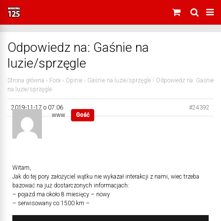
Odpowiedz na: Gaśnie na
luzie/sprzęgle
Strona główna
›
Fora
›
Opinie
›
Gaśnie na luzie/sprzęgle
›
Odpowiedz na: Gaśnie
na luzie/sprzęgle
2019-11-17 o 07:06
#24392
www
Gość
Witam,
Jak do tej pory założyciel wątku nie wykazał interakcji z nami, wiec trzeba
bazować na już dostarczonych informacjach:
– pojazd ma około 8 miesięcy – nowy
– serwisowany co 1500 km –