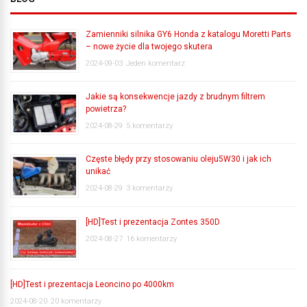
Zamienniki silnika GY6 Honda z katalogu Moretti Parts
– nowe życie dla twojego skutera
2024-09-03
Jeden komentarz
Jakie są konsekwencje jazdy z brudnym filtrem
powietrza?
2024-08-29
5 komentarzy
Częste błędy przy stosowaniu oleju5W30 i jak ich
unikać
2024-08-29
3 komentarzy
[HD]Test i prezentacja Zontes 350D
2024-08-27
16 komentarzy
[HD]Test i prezentacja Leoncino po 4000km
2024-08-20
20 komentarzy