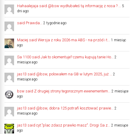
Hahaalejaja said @bsw wydłubałeś tą informację z nosa ? ...
5
dni ago
said Prawda...
2 tygodnie ago
Maciej said Wersja z roku 2026 ma ABS - na przód i t...
1 miesiąc
ago
Sa 1100 said Jak to skomentuje? czemu kupują tanie Ho...
2
miesiące ago
jas13 said @bsw, polowałem na GB w lutym 2025, już ...
2
miesiące ago
bsw said Z drugiej strony tegorocznym ewenementem...
2 miesiące
ago
jas13 said @bsw, dobra 125 potrafi kosztować prawie...
2
miesiące ago
jas13 said cyt."plac zdasz prawko masz". Drogi Sa z...
2 miesiące
ago