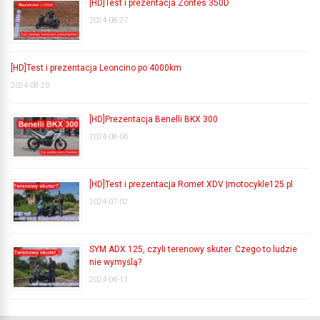
[HD]Test i prezentacja Zontes 350D
2024-08-27
[HD]Test i prezentacja Leoncino po 4000km
2024-08-20
[HD]Prezentacja Benelli BKX 300
2024-08-06
[HD]Test i prezentacja Romet XDV |motocykle125.pl
2024-07-02
SYM ADX 125, czyli terenowy skuter. Czego to ludzie
nie wymyślą?
2024-06-11