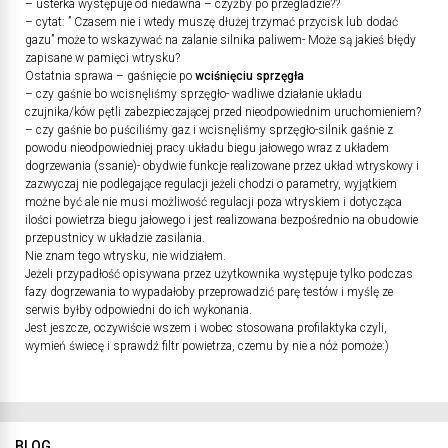
– usterka występuje od niedawna – czyżby po przegladzie??
– cytat: ” Czasem nie i wtedy muszę dłużej trzymać przycisk lub dodać
gazu” może to wskazywać na zalanie silnika paliwem- Może są jakieś błędy
zapisane w pamięci wtrysku?
Ostatnia sprawa – gaśnięcie po
wciśnięciu sprzęgła
– czy gaśnie bo wcisnęliśmy sprzęgło- wadliwe działanie układu
czujnika/ków pętli zabezpieczającej przed nieodpowiednim uruchomieniem?
– czy gaśnie bo puściliśmy gaz i wcisnęliśmy sprzęgło-silnik gaśnie z
powodu nieodpowiedniej pracy układu biegu jałowego wraz z układem
dogrzewania (ssanie)- obydwie funkcje realizowane przez układ wtryskowy i
zazwyczaj nie podlegające regulacji jeżeli chodzi o parametry, wyjątkiem
możne być ale nie musi możliwość regulacji poza wtryskiem i dotycząca
ilości powietrza biegu jałowego i jest realizowana bezpośrednio na obudowie
przepustnicy w układzie zasilania.
Nie znam tego wtrysku, nie widziałem.
Jeżeli przypadłość opisywana przez użytkownika występuje tylko podczas
fazy dogrzewania to wypadałoby przeprowadzić parę testów i myślę ze
serwis byłby odpowiedni do ich wykonania.
Jest jeszcze, oczywiście wszem i wobec stosowana profilaktyka czyli,
wymień świecę i sprawdź filtr powietrza, czemu by nie a nóż pomoże:)
BLOG