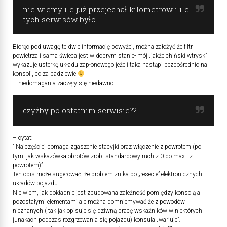
nie wiemy ile już przejechał kilometrów i ile
tych serwisów było
Biorąc pod uwagę te dwie informację powyżej, można założyć że filtr
powietrza i sama świeca jest w dobrym stanie- mój „jakże chiński wtrysk”
wykazuje usterkę układu zapłonowego jeżeli taka nastąpi bezpośrednio na
konsoli, co za badziewie
– niedomagania zaczęły się niedawno –
czyżby po ostatnim serwisie??
– cytat:
” Najczęściej pomaga zgaszenie stacyjki oraz włączenie z powrotem (po
tym, jak wskazówka obrotów zrobi standardowy ruch z 0 do max i z
powrotem)”
Ten opis może sugerować, że problem znika po „resecie” elektronicznych
układów pojazdu.
Nie wiem, jak dokładnie jest zbudowana zależność pomiędzy konsolą a
pozostałymi elementami ale można domniemywać że z powodów
nieznanych ( tak jak opisuje się dziwną pracę wskaźników w niektórych
junakach podczas rozgrzewania się pojazdu) konsula „wariuje”.