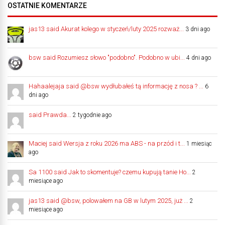
OSTATNIE KOMENTARZE
jas13 said Akurat kolego w styczeń/luty 2025 rozważ...
3 dni ago
bsw said Rozumiesz słowo "podobno". Podobno w ubi...
4 dni ago
Hahaalejaja said @bsw wydłubałeś tą informację z nosa ? ...
6
dni ago
said Prawda...
2 tygodnie ago
Maciej said Wersja z roku 2026 ma ABS - na przód i t...
1 miesiąc
ago
Sa 1100 said Jak to skomentuje? czemu kupują tanie Ho...
2
miesiące ago
jas13 said @bsw, polowałem na GB w lutym 2025, już ...
2
miesiące ago