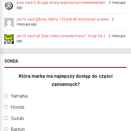
bsw said Z drugiej strony tegorocznym ewenementem...
2 miesiące
ago
jas13 said @bsw, dobra 125 potrafi kosztować prawie...
2
miesiące ago
jas13 said cyt."plac zdasz prawko masz". Drogi Sa z...
2 miesiące
ago
SONDA
Która marka ma najlepszy dostęp do części
zamiennych?
Yamaha
Honda
Suzuki
Barton