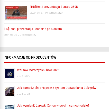
[HD]Test i prezentacja Zontes 350D
2024-08-27
16 komentarzy
[HD]Test i prezentacja Leoncino po 4000km
2024-08-20
20 komentarzy
INFORMACJE OD PRODUCENTÓW
Warsaw Motorcycle Show 2026
2026-03-27
Jak Samodzielnie Naprawić System Doświetlania Zakrętów?
2024-09-28
Jak wymienić żarówki Xenon w swoim samochodzie?