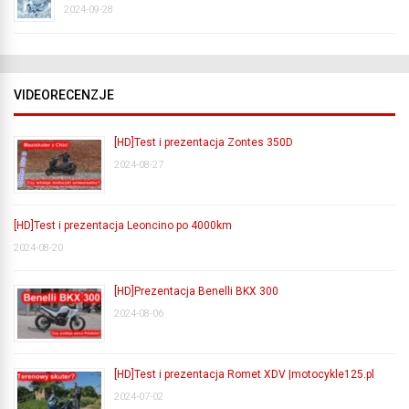
2024-09-28
VIDEORECENZJE
[HD]Test i prezentacja Zontes 350D
2024-08-27
[HD]Test i prezentacja Leoncino po 4000km
2024-08-20
[HD]Prezentacja Benelli BKX 300
2024-08-06
[HD]Test i prezentacja Romet XDV |motocykle125.pl
2024-07-02