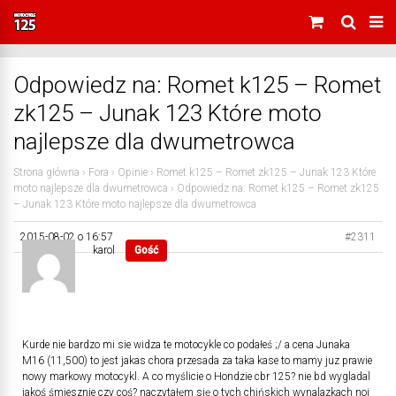
Odpowiedz na: Romet k125 – Romet
zk125 – Junak 123 Które moto
najlepsze dla dwumetrowca
Strona główna
›
Fora
›
Opinie
›
Romet k125 – Romet zk125 – Junak 123 Które
moto najlepsze dla dwumetrowca
›
Odpowiedz na: Romet k125 – Romet zk125
– Junak 123 Które moto najlepsze dla dwumetrowca
2015-08-02 o 16:57
#2311
karol
Gość
Kurde nie bardzo mi sie widza te motocykle co podałeś ;/ a cena Junaka
M16 (11,500) to jest jakas chora przesada za taka kase to mamy juz prawie
nowy markowy motocykl. A co myślicie o Hondzie cbr 125? nie bd wygladal
jakoś śmiesznie czy coś? naczytałęm się o tych chińskich wynalazkach noi