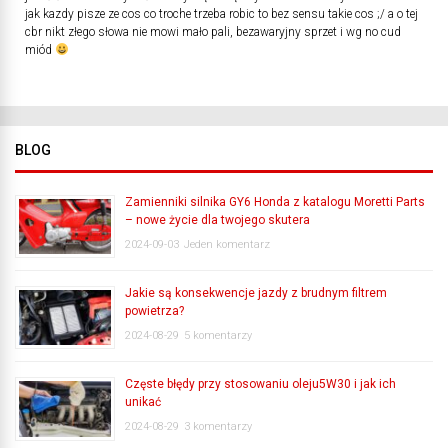
jak kazdy pisze ze cos co troche trzeba robic to bez sensu takie cos ;/ a o tej
cbr nikt złego słowa nie mowi mało pali, bezawaryjny sprzet i wg no cud
miód
BLOG
Zamienniki silnika GY6 Honda z katalogu Moretti Parts
– nowe życie dla twojego skutera
2024-09-03
Jeden komentarz
Jakie są konsekwencje jazdy z brudnym filtrem
powietrza?
2024-08-29
5 komentarzy
Częste błędy przy stosowaniu oleju5W30 i jak ich
unikać
2024-08-29
3 komentarzy