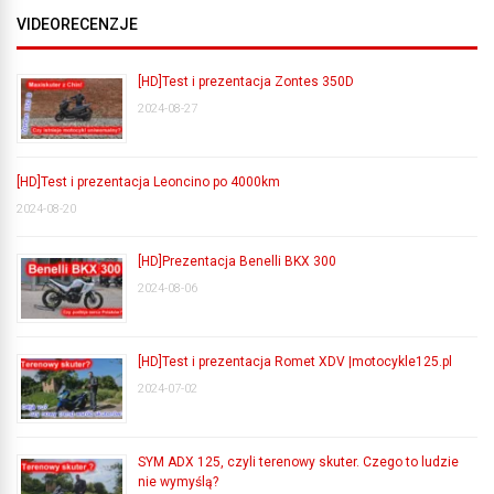
VIDEORECENZJE
[HD]Test i prezentacja Zontes 350D
2024-08-27
[HD]Test i prezentacja Leoncino po 4000km
2024-08-20
[HD]Prezentacja Benelli BKX 300
2024-08-06
[HD]Test i prezentacja Romet XDV |motocykle125.pl
2024-07-02
SYM ADX 125, czyli terenowy skuter. Czego to ludzie
nie wymyślą?