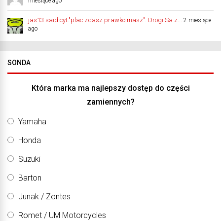
miesiące ago
jas13 said cyt."plac zdasz prawko masz". Drogi Sa z...
2 miesiące
ago
SONDA
Która marka ma najlepszy dostęp do części
zamiennych?
Yamaha
Honda
Suzuki
Barton
Junak / Zontes
Romet / UM Motorcycles