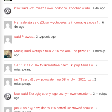
bsw said Rozumiesz słowo "podobno". Podobno w ubi...
4 dni ago
Hahaalejaja said @bsw wydłubałeś tą informację z nosa ? ...
6
dni ago
said Prawda...
2 tygodnie ago
Maciej said Wersja z roku 2026 ma ABS - na przód i t...
1 miesiąc
ago
Sa 1100 said Jak to skomentuje? czemu kupują tanie Ho...
2
miesiące ago
jas13 said @bsw, polowałem na GB w lutym 2025, już ...
2
miesiące ago
bsw said Z drugiej strony tegorocznym ewenementem...
2 miesiące
ago
jas13 said @bsw, dobra 125 potrafi kosztować prawie...
2