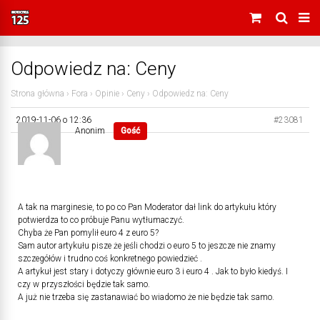
Odpowiedz na: Ceny
Strona główna
›
Fora
›
Opinie
›
Ceny
›
Odpowiedz na: Ceny
2019-11-06 o 12:36
#23081
Anonim
Gość
A tak na marginesie, to po co Pan Moderator dał link do artykułu który
potwierdza to co próbuje Panu wytłumaczyć.
Chyba że Pan pomylił euro 4 z euro 5?
Sam autor artykułu pisze że jeśli chodzi o euro 5 to jeszcze nie znamy
szczegółów i trudno coś konkretnego powiedzieć .
A artykuł jest stary i dotyczy głównie euro 3 i euro 4 . Jak to było kiedyś. I
czy w przyszłości będzie tak samo.
A już nie trzeba się zastanawiać bo wiadomo że nie będzie tak samo.