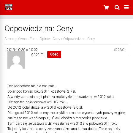
Odpowiedz na: Ceny
Strona główna
›
Fora
›
Opinie
›
Ceny
›
Odpowiedz na: Ceny
2019-10-30 o 10:32
#22801
Anonim
Gość
Pan Moderator nic nie rozumie.
Dolar pod koniec roku 2011 kosztował 2,7zł.
A wtedy zamawia się i płaci za motocykle sprowadzane w 2012 roku.
Dlatego ten dołek cenowy w 2012 roku.
Od 2012 dolar drożał a w 2013 kosztował 3,6 zł.
Dlatego od 2013 roku ceny motocykli normalnie wycenianych poszły w górę.
Nie ma to nic wspólnego z „B” jeśli chodzi o motocykle japońskie.
Tym bardziej że ustawa o „B” weszła nie w 2013 a w połowie 2014 roku.
To jest tylko zmiana ceny związana z zmiana kursu dolara. Takie są fakty.