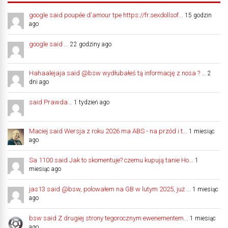
google said poupée d'amour tpe https://fr.sexdollsof...
15 godzin
ago
google said ...
22 godziny ago
Hahaalejaja said @bsw wydłubałeś tą informację z nosa ? ...
2
dni ago
said Prawda...
1 tydzień ago
Maciej said Wersja z roku 2026 ma ABS - na przód i t...
1 miesiąc
ago
Sa 1100 said Jak to skomentuje? czemu kupują tanie Ho...
1
miesiąc ago
jas13 said @bsw, polowałem na GB w lutym 2025, już ...
1 miesiąc
ago
bsw said Z drugiej strony tegorocznym ewenementem...
1 miesiąc
ago