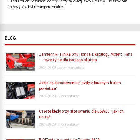
Handlarze chińczykami dołożyli przy tej okazji swoją marżę . Bo skok cen
chińczyków był nieproporcjonalny.
BLOG
Zamienniki silnika GY6 Honda z katalogu Moretti Parts
– nowe życie dla twojego skutera
2024-09-03
Jeden komentarz
Jakie są konsekwencje jazdy z brudnym filtrem
powietrza?
2024-08-29
5 komentarzy
Częste błędy przy stosowaniu oleju5W30 i jak ich
unikać
2024-08-29
3 komentarzy
[HD]Test i prezentacja Zontes 350D