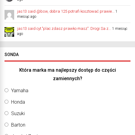
jas13 said @bsw, dobra 125 potrafi kosztować prawie...
1
miesiąc ago
jas13 said cyt."plac zdasz prawko masz". Drogi Sa z...
1 miesiąc
ago
SONDA
Która marka ma najlepszy dostęp do części
zamiennych?
Yamaha
Honda
Suzuki
Barton