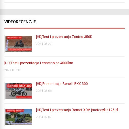
VIDEORECENZJE
[HD]Test i prezentacja Zontes 350D
2024-08-27
[HD]Test i prezentacja Leoncino po 4000km
2024-08-20
[HD]Prezentacja Benelli BKX 300
2024-08-06
[HD]Test i prezentacja Romet XDV |motocykle125.pl
2024-07-02