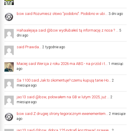
bsw said Rozumiesz słowo "podobno". Podobno w ubi...
3 dni ago
Hahaalejaja said @bsw wydłubałeś tą informację z nosa ? ...
5
dni ago
said Prawda...
2 tygodnie ago
Maciej said Wersja z roku 2026 ma ABS - na przód i t...
1 miesiąc
ago
Sa 1100 said Jak to skomentuje? czemu kupują tanie Ho...
2
miesiące ago
jas13 said @bsw, polowałem na GB w lutym 2025, już ...
2
miesiące ago
bsw said Z drugiej strony tegorocznym ewenementem...
2 miesiące
ago
jas13 said @bsw, dobra 125 potrafi kosztować prawie...
2