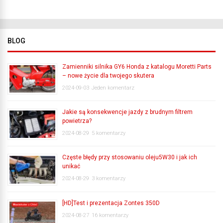
BLOG
Zamienniki silnika GY6 Honda z katalogu Moretti Parts
– nowe życie dla twojego skutera
2024-09-03
Jeden komentarz
Jakie są konsekwencje jazdy z brudnym filtrem
powietrza?
2024-08-29
5 komentarzy
Częste błędy przy stosowaniu oleju5W30 i jak ich
unikać
2024-08-29
3 komentarzy
[HD]Test i prezentacja Zontes 350D
2024-08-27
16 komentarzy