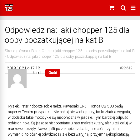
Odpowiedz na: jaki chopper 125 dla
ooby poczatkującej na kat B
Strona główna
›
Fora
›
Opinie
›
jaki chopper 125 dla ooby poczatkującej na kat B
›
Odpowiedz na: jaki chopper 125 dla ooby poczatkującej na kat B
2019-10-21 o 17:13
#22612
klient
Gość
Rysiek, PeterP dobrze Tobie radzi. Kawasaki ER5 i Honda CB 500 będą
super w Twoim przypadku. Nie pakuj się w choppery, bo to złudna wygoda,
w dodatku takie motocykle są nieporęczne w jeździe. Tym bardziej odpuść
sobie chinole. Są jeszcze niedoceniane u nas maksiskutery, ale tu też celuj w
markowe sprzęty. Nawet jeśli po zakupie trzeba będzie coś przy nich
wymienić, to później odwdzięczą się bezawaryjną, przyjemną eksploatacją.