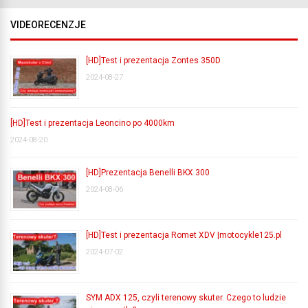
VIDEORECENZJE
[HD]Test i prezentacja Zontes 350D
2024-08-27
[HD]Test i prezentacja Leoncino po 4000km
2024-08-20
[HD]Prezentacja Benelli BKX 300
2024-08-06
[HD]Test i prezentacja Romet XDV |motocykle125.pl
2024-07-02
SYM ADX 125, czyli terenowy skuter. Czego to ludzie