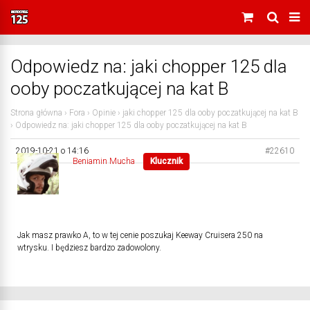
Odpowiedz na: jaki chopper 125 dla
ooby poczatkującej na kat B
Strona główna
›
Fora
›
Opinie
›
jaki chopper 125 dla ooby poczatkującej na kat B
›
Odpowiedz na: jaki chopper 125 dla ooby poczatkującej na kat B
2019-10-21 o 14:16
#22610
Beniamin Mucha
Klucznik
Jak masz prawko A, to w tej cenie poszukaj Keeway Cruisera 250 na
wtrysku. I będziesz bardzo zadowolony.