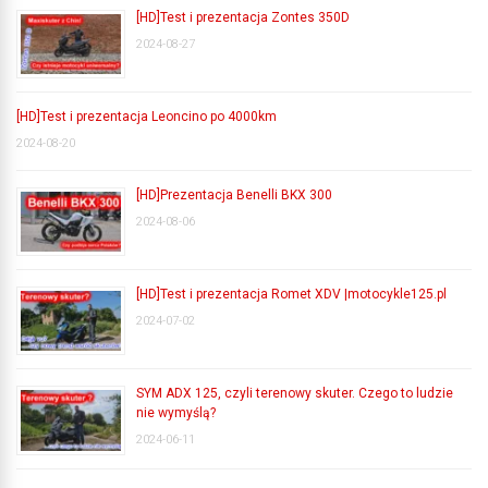
[HD]Test i prezentacja Zontes 350D
2024-08-27
[HD]Test i prezentacja Leoncino po 4000km
2024-08-20
[HD]Prezentacja Benelli BKX 300
2024-08-06
[HD]Test i prezentacja Romet XDV |motocykle125.pl
2024-07-02
SYM ADX 125, czyli terenowy skuter. Czego to ludzie
nie wymyślą?
2024-06-11