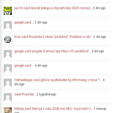
jas13 said Akurat kolego w styczeń/luty 2025 rozważ...
2 dni ago
google said ...
2 dni ago
bsw said Rozumiesz słowo "podobno". Podobno w ubi...
2 dni ago
google said poupée d'amour tpe https://fr.sexdollsof...
3 dni ago
google said ...
4 dni ago
Hahaalejaja said @bsw wydłubałeś tą informację z nosa ? ...
4
dni ago
said Prawda...
2 tygodnie ago
Maciej said Wersja z roku 2026 ma ABS - na przód i t...
1 miesiąc
ago