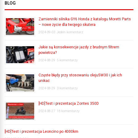
BLOG
Zamienniki silnika GY6 Honda z katalogu Moretti Parts
– nowe życie dla twojego skutera
2024-09-03
Jeden komentarz
Jakie są konsekwencje jazdy z brudnym filtrem
powietrza?
2024-08-29
5 komentarzy
Częste błędy przy stosowaniu oleju5W30 i jak ich
unikać
2024-08-29
3 komentarzy
[HD]Test i prezentacja Zontes 350D
2024-08-27
16 komentarzy
[HD]Test i prezentacja Leoncino po 4000km