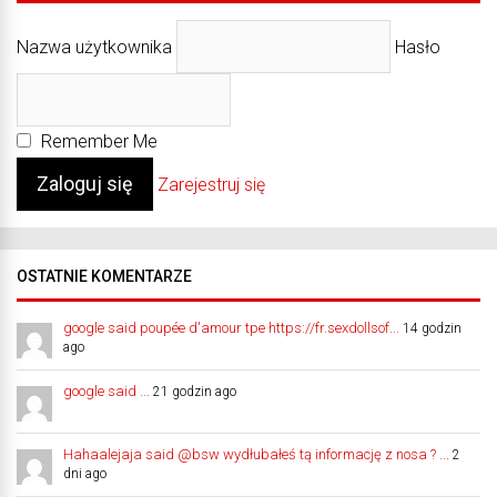
Nazwa użytkownika
Hasło
Remember Me
Zarejestruj się
OSTATNIE KOMENTARZE
google said poupée d'amour tpe https://fr.sexdollsof...
14 godzin
ago
google said ...
21 godzin ago
Hahaalejaja said @bsw wydłubałeś tą informację z nosa ? ...
2
dni ago