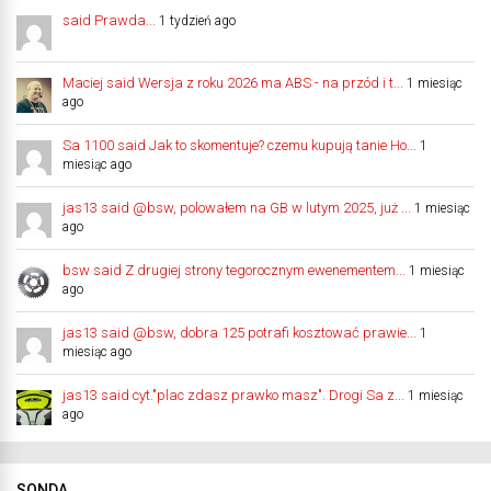
said Prawda...
1 tydzień ago
Maciej said Wersja z roku 2026 ma ABS - na przód i t...
1 miesiąc
ago
Sa 1100 said Jak to skomentuje? czemu kupują tanie Ho...
1
miesiąc ago
jas13 said @bsw, polowałem na GB w lutym 2025, już ...
1 miesiąc
ago
bsw said Z drugiej strony tegorocznym ewenementem...
1 miesiąc
ago
jas13 said @bsw, dobra 125 potrafi kosztować prawie...
1
miesiąc ago
jas13 said cyt."plac zdasz prawko masz". Drogi Sa z...
1 miesiąc
ago
SONDA