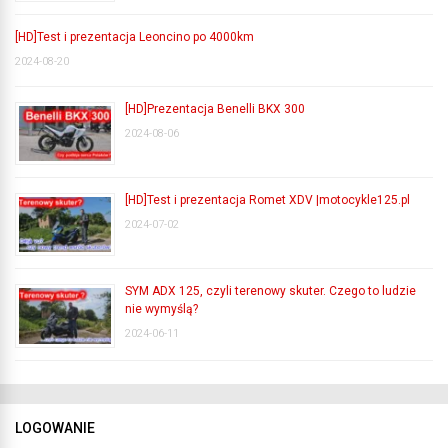
[HD]Test i prezentacja Leoncino po 4000km
2024-08-20
[HD]Prezentacja Benelli BKX 300
2024-08-06
[HD]Test i prezentacja Romet XDV |motocykle125.pl
2024-07-02
SYM ADX 125, czyli terenowy skuter. Czego to ludzie
nie wymyślą?
2024-06-11
LOGOWANIE