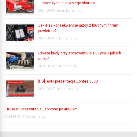
– nowe życie dla twojego skutera
2024-09-03
Jeden komentarz
Jakie są konsekwencje jazdy z brudnym filtrem
powietrza?
2024-08-29
5 komentarzy
Częste błędy przy stosowaniu oleju5W30 i jak ich
unikać
2024-08-29
3 komentarzy
[HD]Test i prezentacja Zontes 350D
2024-08-27
16 komentarzy
[HD]Test i prezentacja Leoncino po 4000km
2024-08-20
20 komentarzy