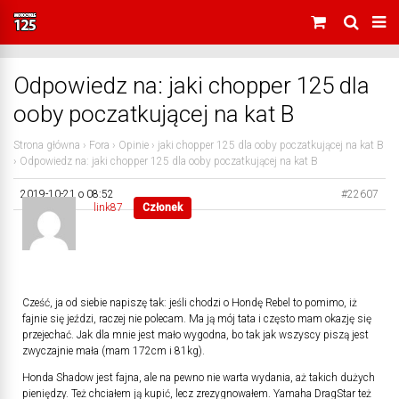
Odpowiedz na: jaki chopper 125 dla
ooby poczatkującej na kat B
Strona główna
›
Fora
›
Opinie
›
jaki chopper 125 dla ooby poczatkującej na kat B
›
Odpowiedz na: jaki chopper 125 dla ooby poczatkującej na kat B
2019-10-21 o 08:52
#22607
link87
Członek
Cześć, ja od siebie napiszę tak: jeśli chodzi o Hondę Rebel to pomimo, iż
fajnie się jeździ, raczej nie polecam. Ma ją mój tata i często mam okazję się
przejechać. Jak dla mnie jest mało wygodna, bo tak jak wszyscy piszą jest
zwyczajnie mała (mam 172cm i 81kg).
Honda Shadow jest fajna, ale na pewno nie warta wydania, aż takich dużych
pieniędzy. Też chciałem ją kupić, lecz zrezygnowałem. Yamaha DragStar też