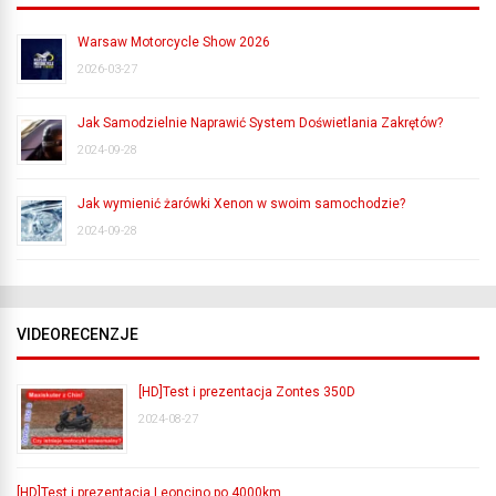
Warsaw Motorcycle Show 2026
2026-03-27
Jak Samodzielnie Naprawić System Doświetlania Zakrętów?
2024-09-28
Jak wymienić żarówki Xenon w swoim samochodzie?
2024-09-28
VIDEORECENZJE
[HD]Test i prezentacja Zontes 350D
2024-08-27
[HD]Test i prezentacja Leoncino po 4000km