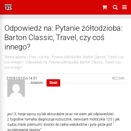
Odpowiedz na: Pytanie żółtodzioba:
Barton Classic, Travel, czy coś
innego?
Strona główna
›
Fora
›
Opinie
›
Pytanie żółtodzioba: Barton Classic, Travel, czy
coś innego?
›
Odpowiedz na: Pytanie żółtodzioba: Barton Classic, Travel, czy
coś innego?
2019-10-10 o 14:51
#22569
Anonim
Gość
jas13, twoje wpisy są tak absurdalne że aż nie wiem jak odpowiedzieć.
2 tygodnie Yamaha diagnozuje rozrusznik, serwisant motocykla 125 ( jak
sądzę marki premium) dzwoni do ciebie wielokrotnie i pyta gdzie jest ”
wysterowanie zaworu”.