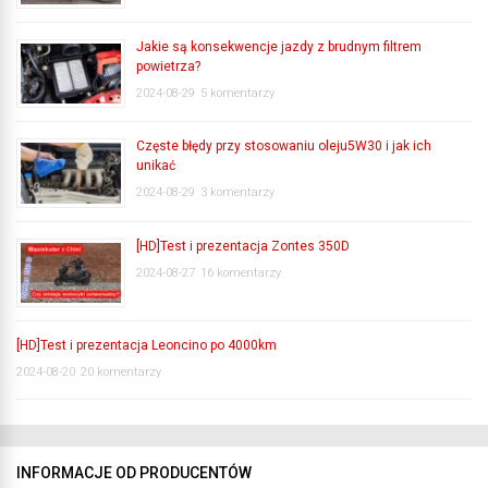
Jakie są konsekwencje jazdy z brudnym filtrem
powietrza?
2024-08-29
5 komentarzy
Częste błędy przy stosowaniu oleju5W30 i jak ich
unikać
2024-08-29
3 komentarzy
[HD]Test i prezentacja Zontes 350D
2024-08-27
16 komentarzy
[HD]Test i prezentacja Leoncino po 4000km
2024-08-20
20 komentarzy
INFORMACJE OD PRODUCENTÓW