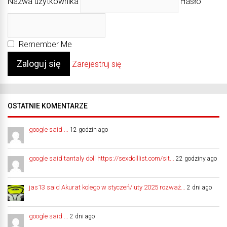
Nazwa użytkownika
Hasło
Remember Me
Zarejestruj się
OSTATNIE KOMENTARZE
google said ...
12 godzin ago
google said tantaly doll https://sexdolllist.com/sit...
22 godziny ago
jas13 said Akurat kolego w styczeń/luty 2025 rozważ...
2 dni ago
google said ...
2 dni ago