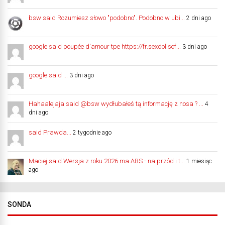
bsw said Rozumiesz słowo "podobno". Podobno w ubi...
2 dni ago
google said poupée d'amour tpe https://fr.sexdollsof...
3 dni ago
google said ...
3 dni ago
Hahaalejaja said @bsw wydłubałeś tą informację z nosa ? ...
4
dni ago
said Prawda...
2 tygodnie ago
Maciej said Wersja z roku 2026 ma ABS - na przód i t...
1 miesiąc
ago
SONDA