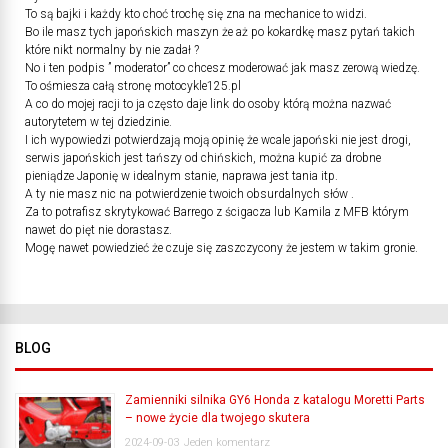
To są bajki i każdy kto choć trochę się zna na mechanice to widzi.
Bo ile masz tych japońskich maszyn że aż po kokardkę masz pytań takich
które nikt normalny by nie zadał ?
No i ten podpis ” moderator” co chcesz moderować jak masz zerową wiedzę.
To ośmiesza całą stronę motocykle125.pl
A co do mojej racji to ja często daje link do osoby którą można nazwać
autorytetem w tej dziedzinie.
I ich wypowiedzi potwierdzają moją opinię że wcale japoński nie jest drogi,
serwis japońskich jest tańszy od chińskich, można kupić za drobne
pieniądze Japonię w idealnym stanie, naprawa jest tania itp.
A ty nie masz nic na potwierdzenie twoich obsurdalnych słów .
Za to potrafisz skrytykować Barrego z ścigacza lub Kamila z MFB którym
nawet do pięt nie dorastasz.
Mogę nawet powiedzieć że czuje się zaszczycony że jestem w takim gronie.
BLOG
Zamienniki silnika GY6 Honda z katalogu Moretti Parts
– nowe życie dla twojego skutera
2024-09-03
Jeden komentarz