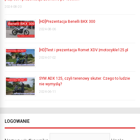
2024-08-20
[HD]Prezentacja Benelli BKX 300
2024-08-06
[HD]Test i prezentacja Romet XDV |motocykle125.pl
2024-07-02
SYM ADX 125, czyli terenowy skuter. Czego to ludzie
nie wymyślą?
2024-06-11
LOGOWANIE