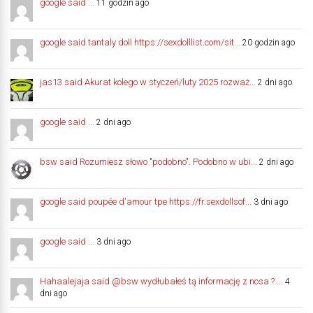
google said ...
11 godzin ago
google said tantaly doll https://sexdolllist.com/sit...
20 godzin ago
jas13 said Akurat kolego w styczeń/luty 2025 rozważ...
2 dni ago
google said ...
2 dni ago
bsw said Rozumiesz słowo "podobno". Podobno w ubi...
2 dni ago
google said poupée d'amour tpe https://fr.sexdollsof...
3 dni ago
google said ...
3 dni ago
Hahaalejaja said @bsw wydłubałeś tą informację z nosa ? ...
4
dni ago