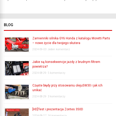
BLOG
Zamienniki silnika GY6 Honda z katalogu Moretti Parts
– nowe życie dla twojego skutera
2024-09-03
Jeden komentarz
Jakie są konsekwencje jazdy z brudnym filtrem
powietrza?
2024-08-29
5 komentarzy
Częste błędy przy stosowaniu oleju5W30 i jak ich
unikać
2024-08-29
3 komentarzy
[HD]Test i prezentacja Zontes 350D
2024-08-27
16 komentarzy