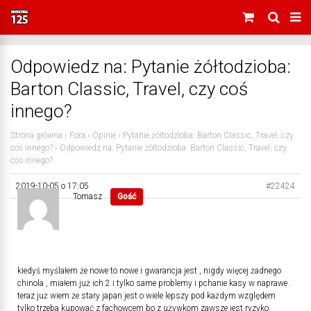
Odpowiedz na: Pytanie żółtodzioba:
Barton Classic, Travel, czy coś
innego?
Strona główna
›
Fora
›
Opinie
›
Pytanie żółtodzioba: Barton Classic, Travel, czy
coś innego?
›
Odpowiedz na: Pytanie żółtodzioba: Barton Classic, Travel, czy
coś innego?
2019-10-05 o 17:05
#22424
Tomasz
Gość
kiedyś myślałem że nowe to nowe i gwarancja jest , nigdy więcej żadnego
chinola , miałem już ich 2 i tylko same problemy i pchanie kasy w naprawe .
teraz już wiem że stary japan jest o wiele lepszy pod każdym względem
tylko trzeba kupować z fachowcem bo z używkom zawsze jest ryzyko