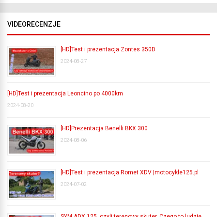
VIDEORECENZJE
[HD]Test i prezentacja Zontes 350D
2024-08-27
[HD]Test i prezentacja Leoncino po 4000km
2024-08-20
[HD]Prezentacja Benelli BKX 300
2024-08-06
[HD]Test i prezentacja Romet XDV |motocykle125.pl
2024-07-02
SYM ADX 125, czyli terenowy skuter. Czego to ludzie