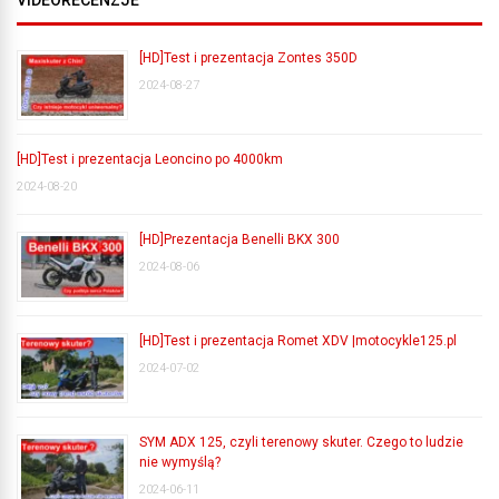
[HD]Test i prezentacja Zontes 350D
2024-08-27
[HD]Test i prezentacja Leoncino po 4000km
2024-08-20
[HD]Prezentacja Benelli BKX 300
2024-08-06
[HD]Test i prezentacja Romet XDV |motocykle125.pl
2024-07-02
SYM ADX 125, czyli terenowy skuter. Czego to ludzie
nie wymyślą?
2024-06-11