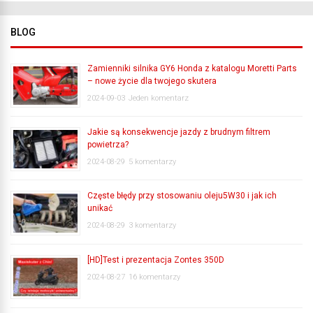
BLOG
Zamienniki silnika GY6 Honda z katalogu Moretti Parts
– nowe życie dla twojego skutera
2024-09-03
Jeden komentarz
Jakie są konsekwencje jazdy z brudnym filtrem
powietrza?
2024-08-29
5 komentarzy
Częste błędy przy stosowaniu oleju5W30 i jak ich
unikać
2024-08-29
3 komentarzy
[HD]Test i prezentacja Zontes 350D
2024-08-27
16 komentarzy