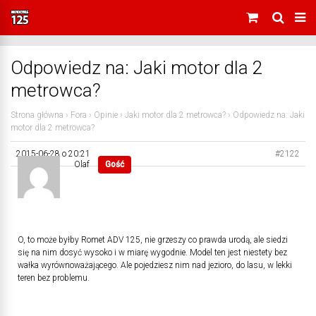
Odpowiedz na: Jaki motor dla 2
metrowca?
Strona główna
›
Fora
›
Opinie
›
Jaki motor dla 2 metrowca?
›
Odpowiedz na: Jaki
motor dla 2 metrowca?
2015-06-28 o 20:21
#2122
Olaf
Gość
O, to może byłby Romet ADV 125, nie grzeszy co prawda urodą, ale siedzi
się na nim dosyć wysoko i w miarę wygodnie. Model ten jest niestety bez
wałka wyrównoważającego. Ale pojedziesz nim nad jezioro, do lasu, w lekki
teren bez problemu.