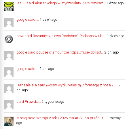
jas13 said Akurat kolego w styczeń/luty 2025 rozważ...
1 dzień ago
google said ...
1 dzień ago
bsw said Rozumiesz słowo "podobno". Podobno w ubi...
1 dzień ago
google said poupée d'amour tpe https://fr.sexdollsof...
2 dni ago
google said ...
2 dni ago
Hahaalejaja said @bsw wydłubałeś tą informację z nosa ? ...
3
dni ago
said Prawda...
2 tygodnie ago
Maciej said Wersja z roku 2026 ma ABS - na przód i t...
1 miesiąc
ago