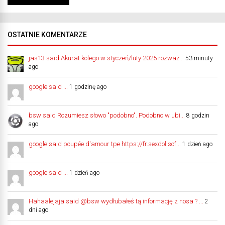
OSTATNIE KOMENTARZE
jas13 said Akurat kolego w styczeń/luty 2025 rozważ...
53 minuty
ago
google said ...
1 godzinę ago
bsw said Rozumiesz słowo "podobno". Podobno w ubi...
8 godzin
ago
google said poupée d'amour tpe https://fr.sexdollsof...
1 dzień ago
google said ...
1 dzień ago
Hahaalejaja said @bsw wydłubałeś tą informację z nosa ? ...
2
dni ago