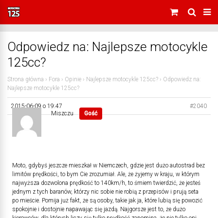
Odpowiedz na: Najlepsze motocykle
125cc?
Strona główna
›
Fora
›
Opinie
›
Najlepsze motocykle 125cc?
›
Odpowiedz na:
Najlepsze motocykle 125cc?
2015-06-09 o 19:47
#2040
Miszczu
Gość
Moto, gdybyś jeszcze mieszkał w Niemczech, gdzie jest dużo autostrad bez
limitów prędkości, to bym Cie zrozumiał. Ale, że żyjemy w kraju, w którym
najwyższa dozwolona prędkość to 140km/h, to śmiem twierdzić, że jesteś
jednym z tych baranów, którzy nic sobie nie robią z przepisów i prują seta
po mieście. Pomija już fakt, że są osoby, takie jak ja, które lubią się powozić
spokojnie i dostojnie napawając się jazdą. Najgorsze jest to, że dużo