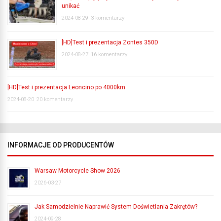
unikać
2024-08-29
3 komentarzy
[HD]Test i prezentacja Zontes 350D
2024-08-27
16 komentarzy
[HD]Test i prezentacja Leoncino po 4000km
2024-08-20
20 komentarzy
INFORMACJE OD PRODUCENTÓW
Warsaw Motorcycle Show 2026
2026-03-27
Jak Samodzielnie Naprawić System Doświetlania Zakrętów?
2024-09-28