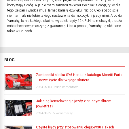
kierowców, dla których liczy się tylko prędkość zapomina, że nie tylko oni
korzystają z dróg. A ja nie mam zamiaru takiemu zjeżdżać z drogi, tylko dla
tego, że pan i władca musi łamać barierę dźwięku. Nic do Ciebie osobiście
nie mam, ale nie lubię takiego nastawienia do motocykli i jazdy nimi. A co do
Yamahy, to nie każdego stać na wydatek rzędy 12k PLN na motocykl, a dużo
osób chce nową maszynę z gwarancją. I tak a propos, Yamahy są składane
także w Chinach.
BLOG
Zamienniki silnika GY6 Honda z katalogu Moretti Parts
– nowe życie dla twojego skutera
2024-09-03
Jeden komentarz
Jakie są konsekwencje jazdy z brudnym filtrem
powietrza?
2024-08-29
5 komentarzy
Częste błędy przy stosowaniu oleju5W30 i jak ich