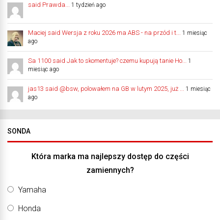
said Prawda...
1 tydzień ago
Maciej said Wersja z roku 2026 ma ABS - na przód i t...
1 miesiąc
ago
Sa 1100 said Jak to skomentuje? czemu kupują tanie Ho...
1
miesiąc ago
jas13 said @bsw, polowałem na GB w lutym 2025, już ...
1 miesiąc
ago
SONDA
Która marka ma najlepszy dostęp do części
zamiennych?
Yamaha
Honda