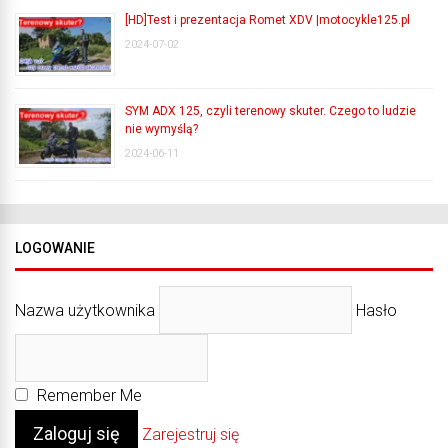
[HD]Test i prezentacja Romet XDV |motocykle125.pl
2024-07-02
SYM ADX 125, czyli terenowy skuter. Czego to ludzie
nie wymyślą?
2024-06-11
LOGOWANIE
Nazwa użytkownika
Hasło
Remember Me
Zarejestruj się