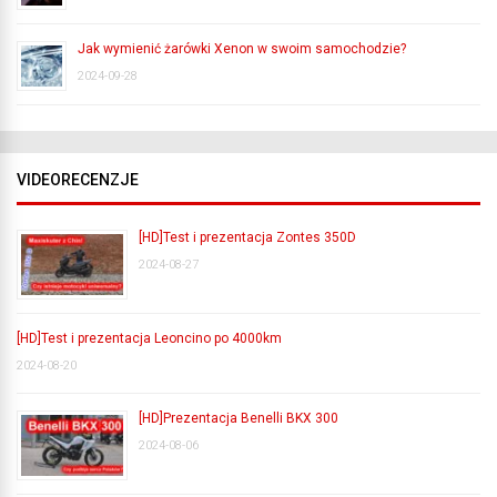
Jak wymienić żarówki Xenon w swoim samochodzie?
2024-09-28
VIDEORECENZJE
[HD]Test i prezentacja Zontes 350D
2024-08-27
[HD]Test i prezentacja Leoncino po 4000km
2024-08-20
[HD]Prezentacja Benelli BKX 300
2024-08-06