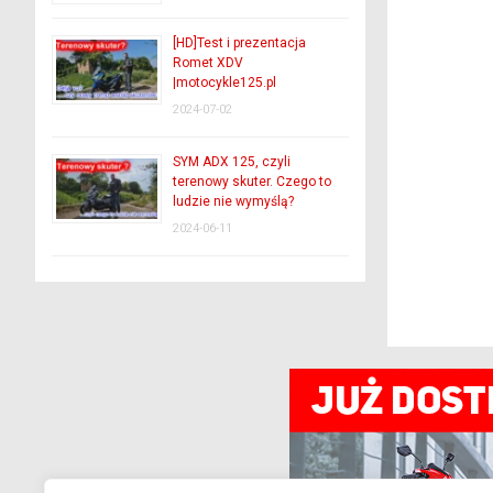
[HD]Test i prezentacja
Romet XDV
|motocykle125.pl
2024-07-02
SYM ADX 125, czyli
terenowy skuter. Czego to
ludzie nie wymyślą?
2024-06-11