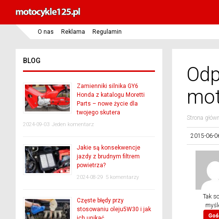
O nas
Reklama
Regulamin
BLOG
Odp
Zamienniki silnika GY6
mot
Honda z katalogu Moretti
Parts – nowe życie dla
twojego skutera
Strona głów
2024-09-03
Jeden komentarz
2015-06-0
Jakie są konsekwencje
jazdy z brudnym filtrem
powietrza?
2024-08-29
5 komentarzy
Tak so
Częste błędy przy
myśl
stosowaniu oleju5W30 i jak
Goś
ich unikać