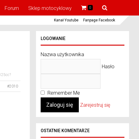
Forum
Sklep motocyklowy
0
Kanał Youtube
Fanpage Facebook
LOGOWANIE
Nazwa użytkownika
Hasło
 125cc?
#2010
Remember Me
Zarejestruj się
OSTATNIE KOMENTARZE