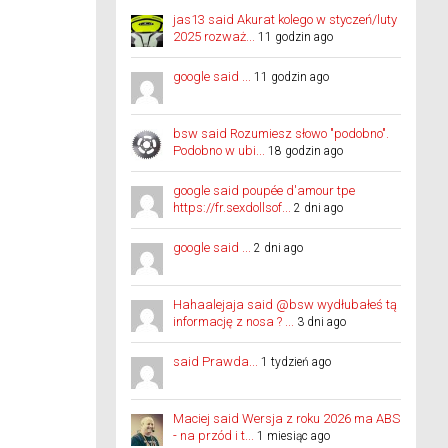
jas13 said Akurat kolego w styczeń/luty
2025 rozważ...
11 godzin ago
google said ...
11 godzin ago
bsw said Rozumiesz słowo "podobno".
Podobno w ubi...
18 godzin ago
google said poupée d'amour tpe
https://fr.sexdollsof...
2 dni ago
google said ...
2 dni ago
Hahaalejaja said @bsw wydłubałeś tą
informację z nosa ? ...
3 dni ago
said Prawda...
1 tydzień ago
Maciej said Wersja z roku 2026 ma ABS
- na przód i t...
1 miesiąc ago