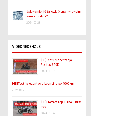
Jak wymienić żarówki Xenon w swoim
samochodzie?
2024-09-28
VIDEORECENZJE
[HD]Test i prezentacja
Zontes 350D
2024-08-27
[HD]Test i prezentacja Leoncino po 4000km
2024-08-20
[HD]Prezentacja Benelli BKX
300
2024-08-06