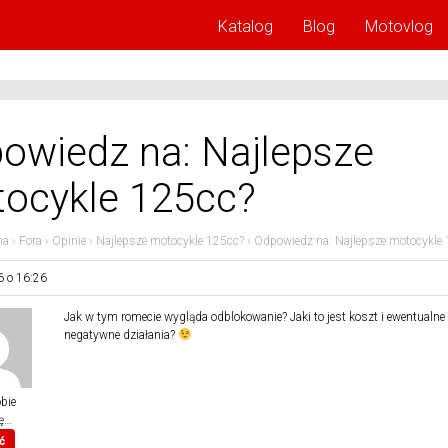
Katalog
Blog
Motovlog
owiedz na: Najlepsze
ocykle 125cc?
na
›
Fora
›
Opinie
›
Najlepsze motocykle 125cc?
›
Odpowiedz na: Najlepsze motocykle
6 o 16:26
Jak w tym romecie wygląda odblokowanie? Jaki to jest koszt i ewentualne
negatywne działania?
bie
ę…
ć