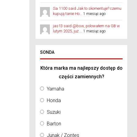
Sa 1100 said Jak to skomentuje? czemu
kupują tanie Ho...
1 miesiąc ago
jas13 said @bsw, polowałem na GB w
lutym 2025, już ...
1 miesiąc ago
SONDA
Która marka ma najlepszy dostęp do
części zamiennych?
Yamaha
Honda
Suzuki
Barton
Junak / Zontes