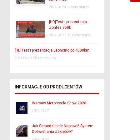
2024-08-29
3 komentarzy
[HD]Test i prezentacja
Zontes 350D
2024-08-27
16 komentarzy
[HD]Test i prezentacja Leoncino po 4000km
2024-08-20
20 komentarzy
INFORMACJE OD PRODUCENTÓW
Warsaw Motorcycle Show 2026
2026-03-27
Jak Samodzielnie Naprawić System
Doświetlania Zakrętów?
2024-09-28