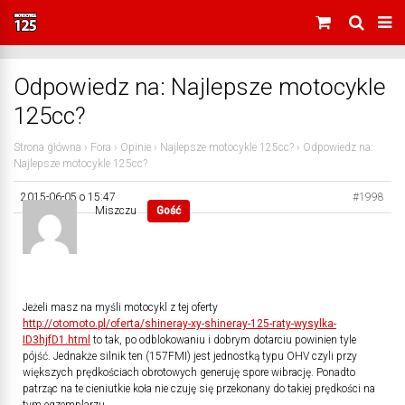
Odpowiedz na: Najlepsze motocykle
125cc?
Strona główna
›
Fora
›
Opinie
›
Najlepsze motocykle 125cc?
›
Odpowiedz na:
Najlepsze motocykle 125cc?
2015-06-05 o 15:47
#1998
Miszczu
Gość
Jeżeli masz na myśli motocykl z tej oferty
http://otomoto.pl/oferta/shineray-xy-shineray-125-raty-wysylka-
ID3hjfD1.html
to tak, po odblokowaniu i dobrym dotarciu powinien tyle
pójść. Jednakże silnik ten (157FMI) jest jednostką typu OHV czyli przy
większych prędkościach obrotowych generuję spore wibrację. Ponadto
patrząc na te cieniutkie koła nie czuję się przekonany do takiej prędkości na