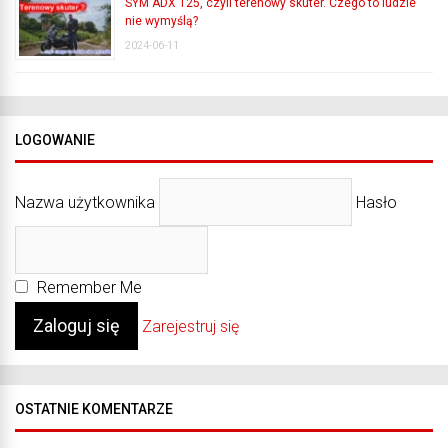
SYM ADX 125, czyli terenowy skuter. Czego to ludzie
nie wymyślą?
2024-06-11
LOGOWANIE
Nazwa użytkownika
Hasło
Remember Me
Zarejestruj się
OSTATNIE KOMENTARZE