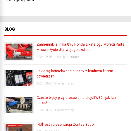
tym egzemplarzu.
BLOG
Zamienniki silnika GY6 Honda z katalogu Moretti Parts
– nowe życie dla twojego skutera
2024-09-03
Jeden komentarz
Jakie są konsekwencje jazdy z brudnym filtrem
powietrza?
2024-08-29
5 komentarzy
Częste błędy przy stosowaniu oleju5W30 i jak ich
unikać
2024-08-29
3 komentarzy
[HD]Test i prezentacja Zontes 350D