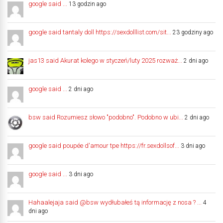
google said ...
13 godzin ago
google said tantaly doll https://sexdolllist.com/sit...
23 godziny ago
jas13 said Akurat kolego w styczeń/luty 2025 rozważ...
2 dni ago
google said ...
2 dni ago
bsw said Rozumiesz słowo "podobno". Podobno w ubi...
2 dni ago
google said poupée d'amour tpe https://fr.sexdollsof...
3 dni ago
google said ...
3 dni ago
Hahaalejaja said @bsw wydłubałeś tą informację z nosa ? ...
4
dni ago