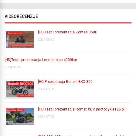
VIDEORECENZJE
[HD]Test i prezentacja Zontes 350D
2024-08-27
[HD]Test i prezentacja Leoncino po 4000km
2024-08-20
[HD]Prezentacja Benelli BKX 300
2024-08-06
[HD]Test i prezentacja Romet XDV |motocykle125.pl
2024-07-02