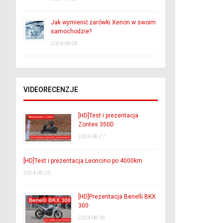
Jak wymienić żarówki Xenon w swoim
samochodzie?
2024-09-28
VIDEORECENZJE
[HD]Test i prezentacja
Zontes 350D
2024-08-27
[HD]Test i prezentacja Leoncino po 4000km
2024-08-20
[HD]Prezentacja Benelli BKX
300
2024-08-06