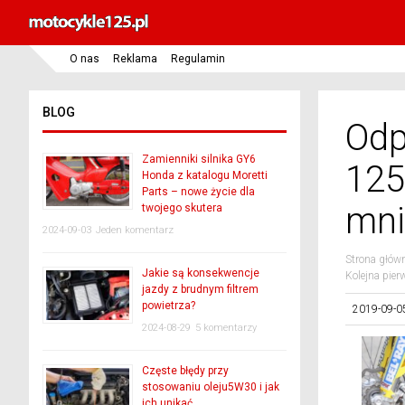
O nas
Reklama
Regulamin
BLOG
Odp
Zamienniki silnika GY6
125
Honda z katalogu Moretti
Parts – nowe życie dla
mni
twojego skutera
2024-09-03
Jeden komentarz
Strona głów
Jakie są konsekwencje
Kolejna pie
jazdy z brudnym filtrem
powietrza?
2019-09-0
2024-08-29
5 komentarzy
Częste błędy przy
stosowaniu oleju5W30 i jak
ich unikać