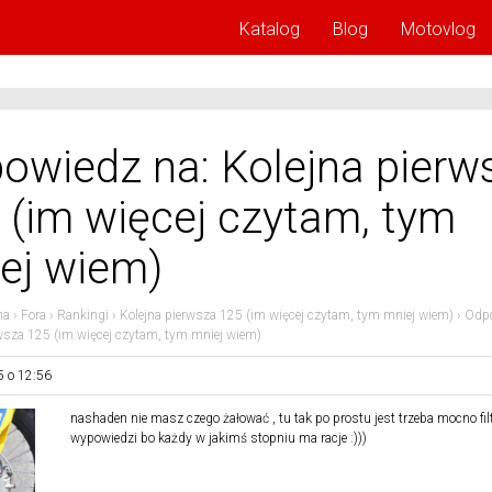
Katalog
Blog
Motovlog
owiedz na: Kolejna pierw
 (im więcej czytam, tym
ej wiem)
na
›
Fora
›
Rankingi
›
Kolejna pierwsza 125 (im więcej czytam, tym mniej wiem)
›
Odpo
rwsza 125 (im więcej czytam, tym mniej wiem)
5 o 12:56
nashaden nie masz czego żałować , tu tak po prostu jest trzeba mocno fi
wypowiedzi bo każdy w jakimś stopniu ma racje :)))