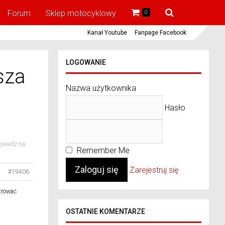
Forum
Sklep motocyklowy
0
Kanał Youtube
Fanpage Facebook
LOGOWANIE
sza
Nazwa użytkownika
Hasło
wiedz na:
Remember Me
Zarejestruj się
#19406
ltrować
OSTATNIE KOMENTARZE