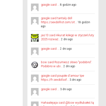
google said ...
8 godzin ago
google said tantaly doll
https://sexdolllist.com/sit...
18 godzin
ago
jas13 said Akurat kolego w styczeń/luty
2025 rozważ...
2 dni ago
google said ...
2 dni ago
bsw said Rozumiesz słowo "podobno".
Podobno w ubi...
2 dni ago
google said poupée d'amour tpe
https://fr.sexdollsof...
3 dni ago
google said ...
3 dni ago
Hahaalejaja said @bsw wydłubałeś tą