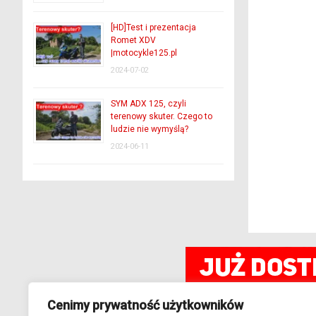
[HD]Test i prezentacja
Romet XDV
|motocykle125.pl
2024-07-02
SYM ADX 125, czyli
terenowy skuter. Czego to
ludzie nie wymyślą?
2024-06-11
Cenimy prywatność użytkowników