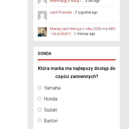
informację z nosa ? ...
4 dni ago
said Prawda...
2 tygodnie ago
Maciej said Wersja z roku 2026 ma ABS
- na przód i t...
1 miesiąc ago
SONDA
Która marka ma najlepszy dostęp do
części zamiennych?
Yamaha
Honda
Suzuki
Barton