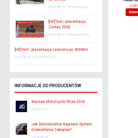
codri
2024-08-29
3 komentarzy
Czło
[HD]Test i prezentacja
Zontes 350D
2024-08-27
16 komentarzy
[HD]Test i prezentacja Leoncino po 4000km
2024-08-20
20 komentarzy
INFORMACJE OD PRODUCENTÓW
Warsaw Motorcycle Show 2026
2026-03-27
Jak Samodzielnie Naprawić System
Doświetlania Zakrętów?
2024-09-28