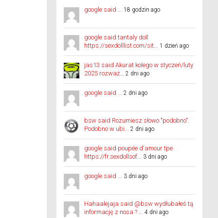
google said ...
18 godzin ago
google said tantaly doll
https://sexdolllist.com/sit...
1 dzień ago
jas13 said Akurat kolego w styczeń/luty
2025 rozważ...
2 dni ago
google said ...
2 dni ago
bsw said Rozumiesz słowo "podobno".
Podobno w ubi...
2 dni ago
google said poupée d'amour tpe
https://fr.sexdollsof...
3 dni ago
google said ...
3 dni ago
Hahaalejaja said @bsw wydłubałeś tą
informację z nosa ? ...
4 dni ago