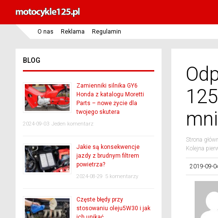
O nas
Reklama
Regulamin
BLOG
Odp
Zamienniki silnika GY6
125
Honda z katalogu Moretti
Parts – nowe życie dla
mni
twojego skutera
2024-09-03
Jeden komentarz
Strona głów
Jakie są konsekwencje
Kolejna pie
jazdy z brudnym filtrem
powietrza?
2019-09-0
2024-08-29
5 komentarzy
Częste błędy przy
stosowaniu oleju5W30 i jak
ich unikać