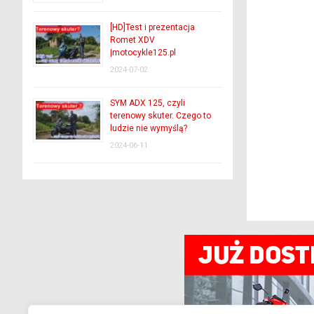
[HD]Test i prezentacja
Romet XDV
|motocykle125.pl
2024-07-02
SYM ADX 125, czyli
terenowy skuter. Czego to
ludzie nie wymyślą?
2024-06-11