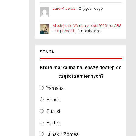
said Prawda...
2 tygodnie ago
Maciej said Wersja z roku 2026 ma ABS
- na przód i t...
1 miesiąc ago
SONDA
Która marka ma najlepszy dostęp do
części zamiennych?
Yamaha
Honda
Suzuki
Barton
Junak / Zontes