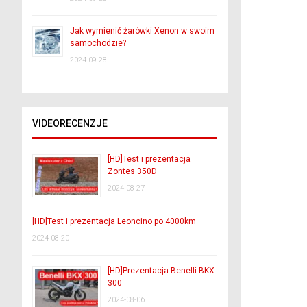
Jak wymienić żarówki Xenon w swoim
samochodzie?
2024-09-28
VIDEORECENZJE
[HD]Test i prezentacja
Zontes 350D
2024-08-27
[HD]Test i prezentacja Leoncino po 4000km
2024-08-20
[HD]Prezentacja Benelli BKX
300
2024-08-06