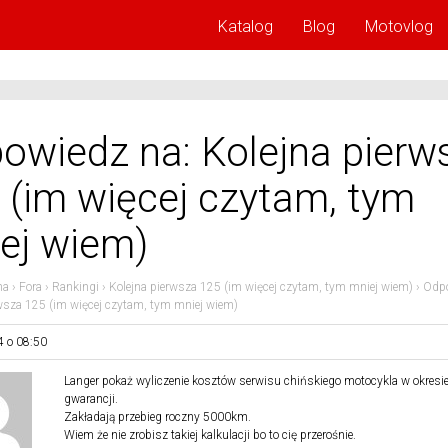
Katalog
Blog
Motovlog
owiedz na: Kolejna pierw
 (im więcej czytam, tym
ej wiem)
na
›
Fora
›
Rankingi
›
Kolejna pierwsza 125 (im więcej czytam, tym mniej wiem)
›
Odpo
rwsza 125 (im więcej czytam, tym mniej wiem)
4 o 08:50
Langer pokaż wyliczenie kosztów serwisu chińskiego motocykla w okresie 
gwarancji.
Zakładają przebieg roczny 5000km.
Wiem że nie zrobisz takiej kalkulacji bo to cię przerośnie.