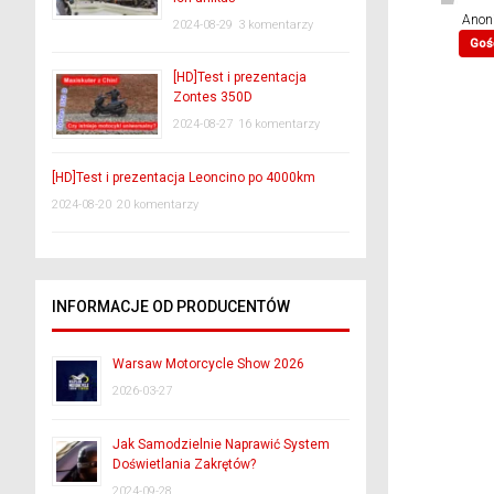
Anon
2024-08-29
3 komentarzy
Goś
[HD]Test i prezentacja
Zontes 350D
2024-08-27
16 komentarzy
[HD]Test i prezentacja Leoncino po 4000km
2024-08-20
20 komentarzy
INFORMACJE OD PRODUCENTÓW
Warsaw Motorcycle Show 2026
2026-03-27
Jak Samodzielnie Naprawić System
Doświetlania Zakrętów?
2024-09-28