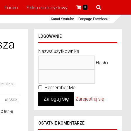
Forum
Sklep motocyklowy
0
Kanał Youtube
Fanpage Facebook
LOGOWANIE
sza
Nazwa użytkownika
Hasło
wiedz na:
Remember Me
Zarejestruj się
#18503
2 letniej
OSTATNIE KOMENTARZE