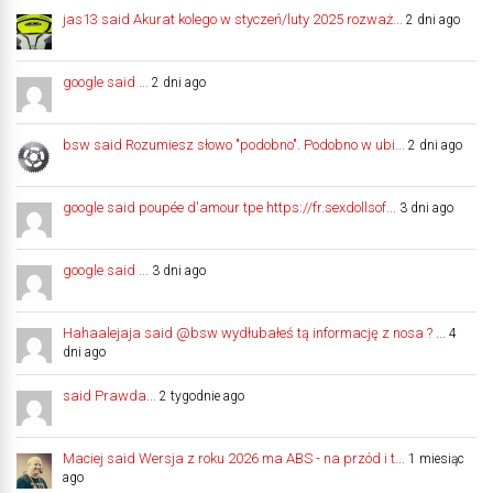
jas13 said Akurat kolego w styczeń/luty 2025 rozważ...
2 dni ago
google said ...
2 dni ago
bsw said Rozumiesz słowo "podobno". Podobno w ubi...
2 dni ago
google said poupée d'amour tpe https://fr.sexdollsof...
3 dni ago
google said ...
3 dni ago
Hahaalejaja said @bsw wydłubałeś tą informację z nosa ? ...
4
dni ago
said Prawda...
2 tygodnie ago
Maciej said Wersja z roku 2026 ma ABS - na przód i t...
1 miesiąc
ago