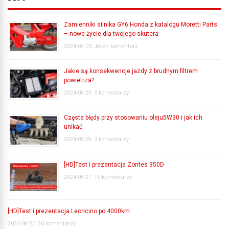
Zamienniki silnika GY6 Honda z katalogu Moretti Parts
– nowe życie dla twojego skutera
2024-09-03
Jeden komentarz
Jakie są konsekwencje jazdy z brudnym filtrem
powietrza?
2024-08-29
5 komentarzy
Częste błędy przy stosowaniu oleju5W30 i jak ich
unikać
2024-08-29
3 komentarzy
[HD]Test i prezentacja Zontes 350D
2024-08-27
16 komentarzy
[HD]Test i prezentacja Leoncino po 4000km
2024-08-20
20 komentarzy