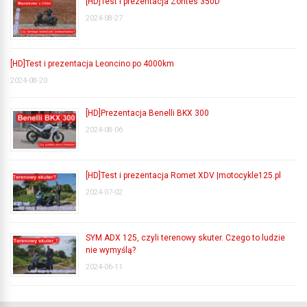
[HD]Test i prezentacja Zontes 350D
2024-08-27
[HD]Test i prezentacja Leoncino po 4000km
2024-08-20
[HD]Prezentacja Benelli BKX 300
2024-08-06
[HD]Test i prezentacja Romet XDV |motocykle125.pl
2024-07-02
SYM ADX 125, czyli terenowy skuter. Czego to ludzie
nie wymyślą?
2024-06-11