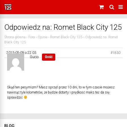
Odpowiedz na: Romet Black City 125
Strona główna
›
Fora
›
Opinie
›
Romet Black City 125
›
Odpowiedz na: Romet
Black City 125
2015-05-09 o 22:03
#1830
Gucio
Gość
Skąd ten pesymizm? Masz sprzęt przez 10 dni, to w tym czasie możesz
nawinąć tyle kilometrów, że będzie dotarty i prędkość maks też da się
sprawdzić
BLOG