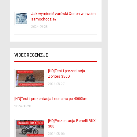
Jak wymienić żarówki Xenon w swoim
samochodzie?
2024-09-28
VIDEORECENZJE
[HD]Test i prezentacja
Zontes 350D
2024-08-27
[HD]Test i prezentacja Leoncino po 4000km
2024-08-20
[HD]Prezentacja Benelli BKX
300
2024-08-06