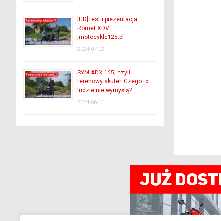
[HD]Test i prezentacja
Romet XDV
|motocykle125.pl
2024-07-02
SYM ADX 125, czyli
terenowy skuter. Czego to
ludzie nie wymyślą?
2024-06-11