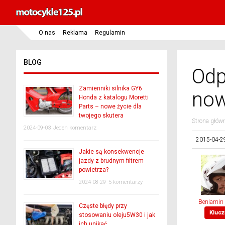
O nas
Reklama
Regulamin
BLOG
Odp
Zamienniki silnika GY6
now
Honda z katalogu Moretti
Parts – nowe życie dla
twojego skutera
Strona głów
2024-09-03
Jeden komentarz
2015-04-2
Jakie są konsekwencje
jazdy z brudnym filtrem
powietrza?
2024-08-29
5 komentarzy
Beniamin
Częste błędy przy
Klucz
stosowaniu oleju5W30 i jak
ich unikać