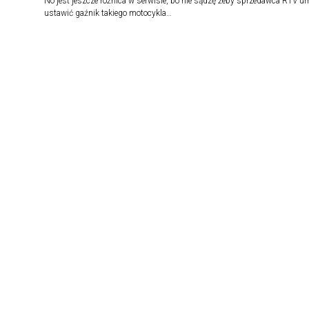
No jest jeszcze różnica w serwisie, bo nie sądzę żeby sprzedawca RTV um
ustawić gaźnik takiego motocykla…