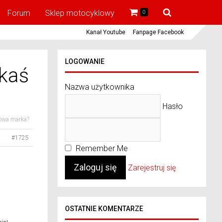
Forum
Sklep motocyklowy
0
Kanał Youtube
Fanpage Facebook
LOGOWANIE
akaś
Nazwa użytkownika
Hasło
nowa marka?
#1725
Remember Me
Zarejestruj się
OSTATNIE KOMENTARZE