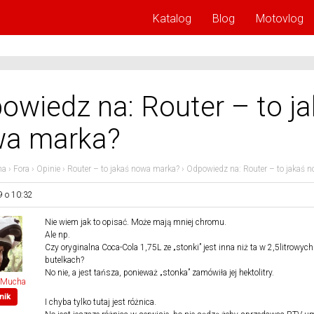
Katalog
Blog
Motovlog
owiedz na: Router – to j
a marka?
na
›
Fora
›
Opinie
›
Router – to jakaś nowa marka?
›
Odpowiedz na: Router – to jakaś 
9 o 10:32
Nie wiem jak to opisać. Może mają mniej chromu.
Ale np.
Czy oryginalna Coca-Cola 1,75L ze „stonki” jest inna niż ta w 2,5litrowych
butelkach?
No nie, a jest tańsza, ponieważ „stonka” zamówiła jej hektolitry.
 Mucha
nik
I chyba tylko tutaj jest różnica.