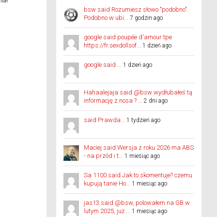
iał
bsw said Rozumiesz słowo "podobno".
Podobno w ubi...
7 godzin ago
google said poupée d'amour tpe
https://fr.sexdollsof...
1 dzień ago
google said ...
1 dzień ago
Hahaalejaja said @bsw wydłubałeś tą
informację z nosa ? ...
2 dni ago
said Prawda...
1 tydzień ago
Maciej said Wersja z roku 2026 ma ABS
- na przód i t...
1 miesiąc ago
Sa 1100 said Jak to skomentuje? czemu
kupują tanie Ho...
1 miesiąc ago
jas13 said @bsw, polowałem na GB w
lutym 2025, już ...
1 miesiąc ago