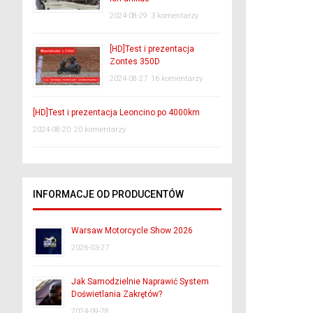
2024-08-29
3 komentarzy
[HD]Test i prezentacja
Zontes 350D
2024-08-27
16 komentarzy
[HD]Test i prezentacja Leoncino po 4000km
2024-08-20
20 komentarzy
INFORMACJE OD PRODUCENTÓW
Warsaw Motorcycle Show 2026
2026-03-27
Jak Samodzielnie Naprawić System
Doświetlania Zakrętów?
2024-09-28